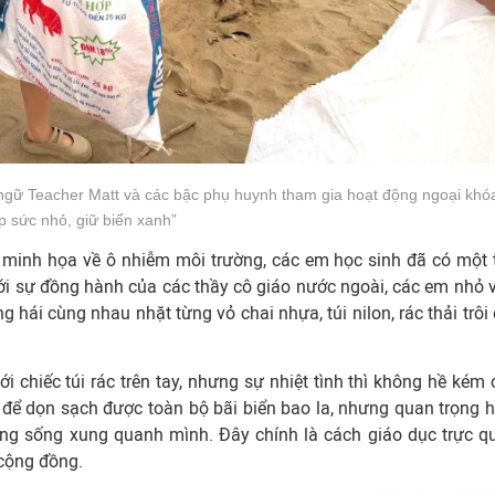
ngữ Teacher Matt và các bậc phụ huynh tham gia hoạt động ngoại khó
p sức nhỏ, giữ biển xanh”
 minh họa về ô nhiễm môi trường, các em học sinh đã có một t
ới sự đồng hành của các thầy cô giáo nước ngoài, các em nhỏ 
ng hái cùng nhau nhặt từng vỏ chai nhựa, túi nilon, rác thải trôi
i chiếc túi rác trên tay, nhưng sự nhiệt tình thì không hề kém 
c để dọn sạch được toàn bộ bãi biển bao la, nhưng quan trọng h
ng sống xung quanh mình. Đây chính là cách giáo dục trực q
 cộng đồng.