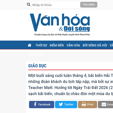
THỜI SỰ
ĐIỂM ĐẾN
VĂN HÓA
ĐỜI SỐNG XÃ HỘI
V
MÓN NGON
GIÁO DỤC
Một buổi sáng cuối tuần tháng 4, bãi biển Hải 
những đoàn khách du lịch tấp nập, mà bởi sự x
Teacher Matt. Hướng tới Ngày Trái Đất 2026 (2
sạch bãi biển, chuẩn bị chào đón một mùa du lị
Facebook
Twitter
Print
Emai