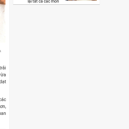
lại tất cả các môn
a
rải
vừa
 dạt
các
ơn,
uan