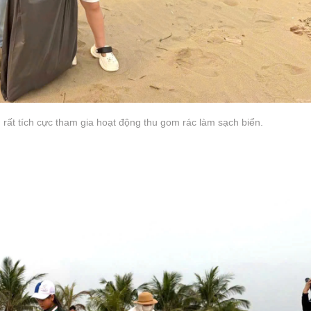
 rất tích cực tham gia hoạt động thu gom rác làm sạch biển.