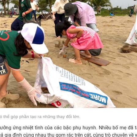
ó thể góp phần tạo ra những thay đổi lớn.
hưởng ứng nhiệt tình của các bậc phụ huynh. Nhiều bố mẹ đã 
ả gia đình cùng nhau thu gom rác trên cát, cùng trò chuyện về v