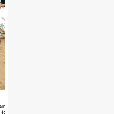
tạm
iệc