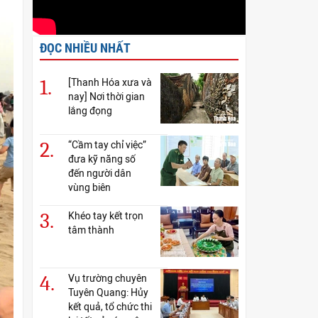
ĐỌC NHIỀU NHẤT
1.
[Thanh Hóa xưa và
nay] Nơi thời gian
lắng đọng
2.
“Cầm tay chỉ việc”
đưa kỹ năng số
đến người dân
vùng biên
3.
Khéo tay kết trọn
tâm thành
4.
Vụ trường chuyên
Tuyên Quang: Hủy
kết quả, tổ chức thi