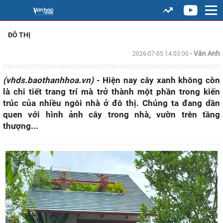
ĐÔ THỊ
- Vân Anh
2026-07-05 14:03:00
(vhds.baothanhhoa.vn)
- Hiện nay cây xanh không còn
là chi tiết trang trí mà trở thành một phần trong kiến
trúc của nhiều ngôi nhà ở đô thị. Chúng ta đang dần
quen với hình ảnh cây trong nhà, vườn trên tầng
thượng...