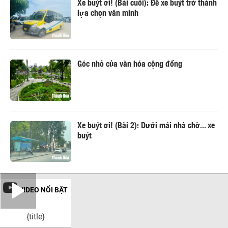
Xe buýt ơi! (Bài cuối): Để xe buýt trở thành
lựa chọn văn minh
Góc nhỏ của văn hóa cộng đồng
Xe buýt ơi! (Bài 2): Dưới mái nhà chờ... xe
buýt
VIDEO NỔI BẬT
{title}