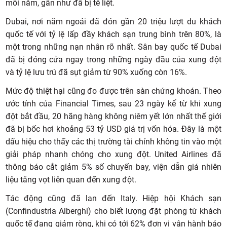
mỗi năm, gần như đã bị tê liệt.
Dubai, nơi năm ngoái đã đón gần 20 triệu lượt du khách
quốc tế với tỷ lệ lấp đầy khách sạn trung bình trên 80%, là
một trong những nạn nhân rõ nhất. Sân bay quốc tế Dubai
đã bị đóng cửa ngay trong những ngày đầu của xung đột
và tỷ lệ lưu trú đã sụt giảm từ 90% xuống còn 16%.
Mức độ thiệt hại cũng đo được trên sàn chứng khoán. Theo
ước tính của Financial Times, sau 23 ngày kể từ khi xung
đột bắt đầu, 20 hãng hàng không niêm yết lớn nhất thế giới
đã bị bốc hơi khoảng 53 tỷ USD giá trị vốn hóa. Đây là một
dấu hiệu cho thấy các thị trường tài chính không tin vào một
giải pháp nhanh chóng cho xung đột. United Airlines đã
thông báo cắt giảm 5% số chuyến bay, viện dẫn giá nhiên
liệu tăng vọt liên quan đến xung đột.
Tác động cũng đã lan đến Italy. Hiệp hội Khách sạn
(Confindustria Alberghi) cho biết lượng đặt phòng từ khách
quốc tế đang giảm ròng, khi có tới 62% đơn vị vận hành báo