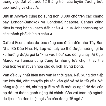
trong việc đặt vé trước 12 tháng trên các tuyến đường trực
tiếp hướng về châu Á.
British Airways cũng bổ sung hơn 3.300 chỗ trên các chặng
bay London-Bangkok và London-Singapore. Qantas cũng
điều hướng hành khách đến châu Âu qua Johannesburg và
các thành phố chính ở châu Á.
Oxford Economics dự báo rằng các điểm đến như Tây Ban
Nha, Bồ Đào Nha, Hy Lạp và Italy có thể được hưởng lợi từ
xu hướng được gọi là “khu vực hóa” các dòng chảy. Ai Cập,
Maroc và Tunisia cũng đang là những lựa chọn thay thế
phù hợp về mặt văn hóa cho du lịch Trung Đông.
Vấn đề duy nhất hiện nay vẫn là thời gian. Nếu xung đột tiếp
tục kéo dài, việc chuyển phí tổn vào giá vé sẽ là tất yếu. Với
hàng triệu người, những gì lẽ ra sẽ là một kỳ nghỉ để đời của
họ đã trở thành gánh nặng tài chính. Còn với toàn bộ ngành
du lịch, hóa đơn thiệt hại vẫn còn đang để ngỏ./.