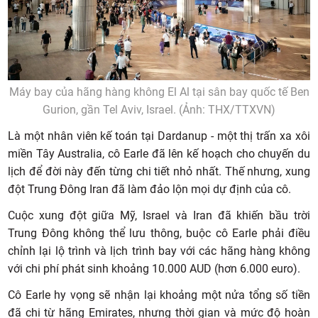
Máy bay của hãng hàng không El Al tại sân bay quốc tế Ben
Gurion, gần Tel Aviv, Israel. (Ảnh: THX/TTXVN)
Là một nhân viên kế toán tại Dardanup - một thị trấn xa xôi
miền Tây Australia, cô Earle đã lên kế hoạch cho chuyến du
lịch để đời này đến từng chi tiết nhỏ nhất. Thế nhưng, xung
đột Trung Đông Iran đã làm đảo lộn mọi dự định của cô.
Cuộc xung đột giữa Mỹ, Israel và Iran đã khiến bầu trời
Trung Đông không thể lưu thông, buộc cô Earle phải điều
chỉnh lại lộ trình và lịch trình bay với các hãng hàng không
với chi phí phát sinh khoảng 10.000 AUD (hơn 6.000 euro).
Cô Earle hy vọng sẽ nhận lại khoảng một nửa tổng số tiền
đã chi từ hãng Emirates, nhưng thời gian và mức độ hoàn