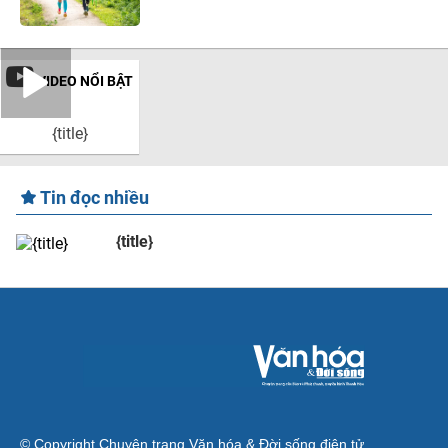
VIDEO NỔI BẬT
{title}
Tin đọc nhiều
{title}
© Copyright Chuyên trang Văn hóa & Đời sống điện tử.