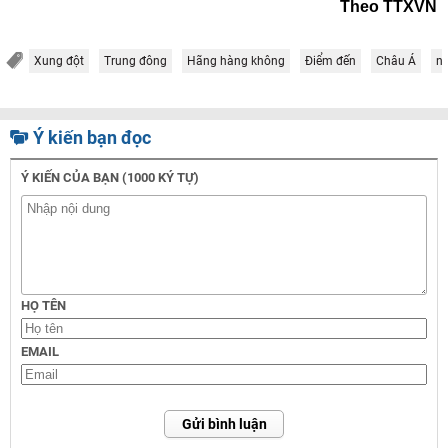
Theo TTXVN
Xung đột
Trung đông
Hãng hàng không
Điểm đến
Châu Á
ng
Ý kiến bạn đọc
Ý KIẾN CỦA BẠN (1000 KÝ TỰ)
HỌ TÊN
EMAIL
Gửi bình luận