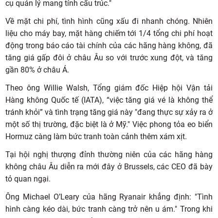
cụ quản lý mang tính cấu trúc."
Về mặt chi phí, tình hình cũng xấu đi nhanh chóng. Nhiên
liệu cho máy bay, mặt hàng chiếm tới 1/4 tổng chi phí hoạt
động trong báo cáo tài chính của các hãng hàng không, đã
tăng giá gấp đôi ở châu Âu so với trước xung đột, và tăng
gần 80% ở châu Á.
Theo ông Willie Walsh, Tổng giám đốc Hiệp hội Vận tải
Hàng không Quốc tế (IATA), “việc tăng giá vé là không thể
tránh khỏi” và tình trạng tăng giá này "đang thực sự xảy ra ở
một số thị trường, đặc biệt là ở Mỹ." Việc phong tỏa eo biển
Hormuz càng làm bức tranh toàn cảnh thêm xám xịt.
Tại hội nghị thượng đỉnh thường niên của các hãng hàng
không châu Âu diễn ra mới đây ở Brussels, các CEO đã bày
tỏ quan ngại.
Ông Michael O’Leary của hãng Ryanair khẳng định: "Tình
hình càng kéo dài, bức tranh càng trở nên u ám." Trong khi