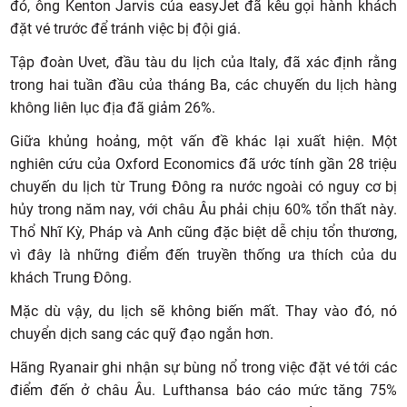
đó, ông Kenton Jarvis của easyJet đã kêu gọi hành khách
đặt vé trước để tránh việc bị đội giá.
Tập đoàn Uvet, đầu tàu du lịch của Italy, đã xác định rằng
trong hai tuần đầu của tháng Ba, các chuyến du lịch hàng
không liên lục địa đã giảm 26%.
Giữa khủng hoảng, một vấn đề khác lại xuất hiện. Một
nghiên cứu của Oxford Economics đã ước tính gần 28 triệu
chuyến du lịch từ Trung Đông ra nước ngoài có nguy cơ bị
hủy trong năm nay, với châu Âu phải chịu 60% tổn thất này.
Thổ Nhĩ Kỳ, Pháp và Anh cũng đặc biệt dễ chịu tổn thương,
vì đây là những điểm đến truyền thống ưa thích của du
khách Trung Đông.
Mặc dù vậy, du lịch sẽ không biến mất. Thay vào đó, nó
chuyển dịch sang các quỹ đạo ngắn hơn.
Hãng Ryanair ghi nhận sự bùng nổ trong việc đặt vé tới các
điểm đến ở châu Âu. Lufthansa báo cáo mức tăng 75%