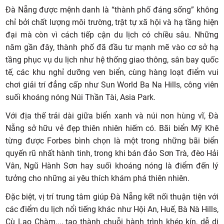
Đà Nẵng được mệnh danh là “thành phố đáng sống” không
chỉ bởi chất lượng môi trường, trật tự xã hội và hạ tầng hiện
đại mà còn vì cách tiếp cận du lịch có chiều sâu. Những
năm gần đây, thành phố đã đầu tư mạnh mẽ vào cơ sở hạ
tầng phục vụ du lịch như hệ thống giao thông, sân bay quốc
tế, các khu nghỉ dưỡng ven biển, cùng hàng loạt điểm vui
chơi giải trí đẳng cấp như Sun World Ba Na Hills, công viên
suối khoáng nóng Núi Thần Tài, Asia Park.
Với địa thế trải dài giữa biển xanh và núi non hùng vĩ, Đà
Nẵng sở hữu vẻ đẹp thiên nhiên hiếm có. Bãi biển Mỹ Khê
từng được Forbes bình chọn là một trong những bãi biển
quyến rũ nhất hành tinh, trong khi bán đảo Sơn Trà, đèo Hải
Vân, Ngũ Hành Sơn hay suối khoáng nóng là điểm đến lý
tưởng cho những ai yêu thích khám phá thiên nhiên.
Đặc biệt, vị trí trung tâm giúp Đà Nẵng kết nối thuận tiện với
các điểm du lịch nổi tiếng khác như Hội An, Huế, Bà Nà Hills,
Cù Lao Chàm..., tạo thành chuỗi hành trình khép kín, dễ di