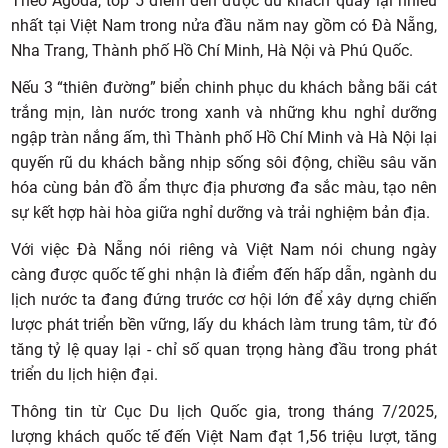
Theo Agoda, top 5 điểm đến được du khách quay lại nhiều
nhất tại Việt Nam trong nửa đầu năm nay gồm có Đà Nẵng,
Nha Trang, Thành phố Hồ Chí Minh, Hà Nội và Phú Quốc.
Nếu 3 “thiên đường” biển chinh phục du khách bằng bãi cát
trắng mịn, làn nước trong xanh và những khu nghỉ dưỡng
ngập tràn nắng ấm, thì Thành phố Hồ Chí Minh và Hà Nội lại
quyến rũ du khách bằng nhịp sống sôi động, chiều sâu văn
hóa cùng bản đồ ẩm thực địa phương đa sắc màu, tạo nên
sự kết hợp hài hòa giữa nghỉ dưỡng và trải nghiệm bản địa.
Với việc Đà Nẵng nói riêng và Việt Nam nói chung ngày
càng được quốc tế ghi nhận là điểm đến hấp dẫn, ngành du
lịch nước ta đang đứng trước cơ hội lớn để xây dựng chiến
lược phát triển bền vững, lấy du khách làm trung tâm, từ đó
tăng tỷ lệ quay lại - chỉ số quan trọng hàng đầu trong phát
triển du lịch hiện đại.
Thông tin từ Cục Du lịch Quốc gia, trong tháng 7/2025,
lượng khách quốc tế đến Việt Nam đạt 1,56 triệu lượt, tăng