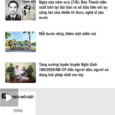
Ngày này năm xưa (7/8): Báo Thanh niên
xuất bản tại Sài Gòn ra số đầu tiên với sự
cộng tác của nhiều tri thức, nghệ sĩ yêu
nước
Mỗi bước nhảy, thêm một niềm vui
Tăng cường tuyên truyền Nghị định
166/2026/NĐ-CP đến người dân, người sử
dụng trái phép chất ma túy
VIDEO NỔI BẬT
{title}