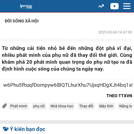
ĐỜI SỐNG XÃ HỘI
2025-03-04 14:47:00
Từ những cải tiến nhỏ bé đến những đột phá vĩ đại,
nhiều phát minh của phụ nữ đã thay đổi thế giới. Cùng
khám phá 20 phát minh quan trọng do phụ nữ tạo ra đã
định hình cuộc sống của chúng ta ngày nay.
w6Phu5fhuqfDompyw
THEO TTXVN
Phát minh
phụ nữ
Nhà khoa học
Thay đổi
Máy tính
Năng lượ
Ý kiến bạn đọc