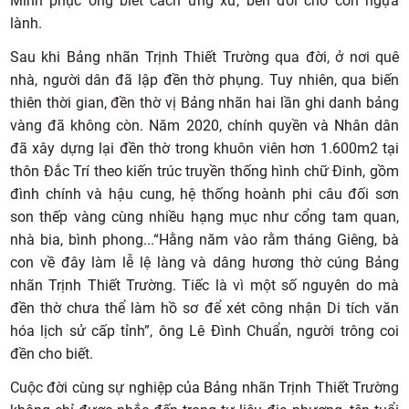
Minh phục ông biết cách ứng xử, bèn đổi cho con ngựa
lành.
Sau khi Bảng nhãn Trịnh Thiết Trường qua đời, ở nơi quê
nhà, người dân đã lập đền thờ phụng. Tuy nhiên, qua biến
thiên thời gian, đền thờ vị Bảng nhãn hai lần ghi danh bảng
vàng đã không còn. Năm 2020, chính quyền và Nhân dân
đã xây dựng lại đền thờ trong khuôn viên hơn 1.600m2 tại
thôn Đắc Trí theo kiến trúc truyền thống hình chữ Đinh, gồm
đình chính và hậu cung, hệ thống hoành phi câu đối sơn
son thếp vàng cùng nhiều hạng mục như cổng tam quan,
nhà bia, bình phong...“Hằng năm vào rằm tháng Giêng, bà
con về đây làm lễ lệ làng và dâng hương thờ cúng Bảng
nhãn Trịnh Thiết Trường. Tiếc là vì một số nguyên do mà
đền thờ chưa thể làm hồ sơ để xét công nhận Di tích văn
hóa lịch sử cấp tỉnh”, ông Lê Đình Chuẩn, người trông coi
đền cho biết.
Cuộc đời cùng sự nghiệp của Bảng nhãn Trịnh Thiết Trường