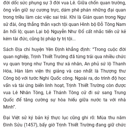
đời dốc sức phụng sự 3 đời vua Lê. Giữa chốn quan trường,
ông vẫn giữ sự cương trực, dám phê phán những đại quan
trong triều làm các việc sai trái. Khi là Gián quan trong Ngự
sử đài, ông thẳng thắn vạch tội quan Hình bộ Đỗ Tông Nam
ăn hối lộ; quan Lại bộ Nguyễn Như Đổ cất nhắc tiến cử kẻ
kém tài đức, cũng bị pháp ty trị tội...
Sách Địa chí huyện Yên Định khẳng định: “Trong cuộc đời
quan nghiệp, Trịnh Thiết Trường đã từng trải qua nhiều chức
vụ quan trọng như Trung thư xá nhân, An phủ sứ lộ Thanh
Hóa, Hàn lâm viện thị giảng và cao nhất là Thượng thư
Công bộ với tước Nghi Quốc công. Ngoài ra, do trình độ học
vấn và tài ứng biến linh hoạt, Trịnh Thiết Trường còn được
vua Lê Nhân Tông, Lê Thánh Tông cử đi sứ sang Trung
Quốc để tăng cường sự hòa hiếu giữa nước ta với nhà
Minh”.
Đại Việt sử ký bản kỷ thực lục cũng ghi rõ: Mùa thu năm
Đinh Sửu (1457), bấy giờ Trịnh Thiết Trường đang giữ chức