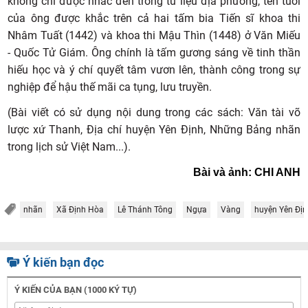
không chỉ được nhắc đến trong tư liệu địa phương, tên tuổi
của ông được khắc trên cả hai tấm bia Tiến sĩ khoa thi
Nhâm Tuất (1442) và khoa thi Mậu Thìn (1448) ở Văn Miếu
- Quốc Tử Giám. Ông chính là tấm gương sáng về tinh thần
hiếu học và ý chí quyết tâm vươn lên, thành công trong sự
nghiệp để hậu thế mãi ca tụng, lưu truyền.
(Bài viết có sử dụng nội dung trong các sách: Văn tài võ
lược xứ Thanh, Địa chí huyện Yên Định, Những Bảng nhãn
trong lịch sử Việt Nam...).
Bài và ảnh: CHI ANH
nhãn
Xã Định Hòa
Lê Thánh Tông
Ngựa
Vàng
huyện Yên Địn
Ý kiến bạn đọc
Ý KIẾN CỦA BẠN (1000 KÝ TỰ)