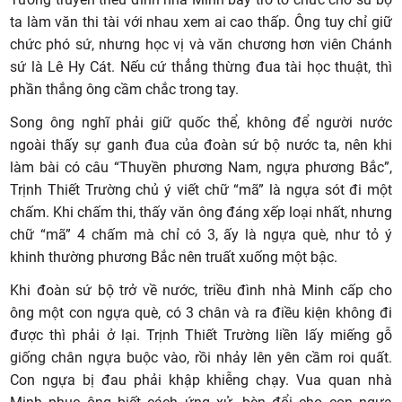
ta làm văn thi tài với nhau xem ai cao thấp. Ông tuy chỉ giữ
chức phó sứ, nhưng học vị và văn chương hơn viên Chánh
sứ là Lê Hy Cát. Nếu cứ thẳng thừng đua tài học thuật, thì
phần thắng ông cầm chắc trong tay.
Song ông nghĩ phải giữ quốc thể, không để người nước
ngoài thấy sự ganh đua của đoàn sứ bộ nước ta, nên khi
làm bài có câu “Thuyền phương Nam, ngựa phương Bắc”,
Trịnh Thiết Trường chủ ý viết chữ “mã” là ngựa sót đi một
chấm. Khi chấm thi, thấy văn ông đáng xếp loại nhất, nhưng
chữ “mã” 4 chấm mà chỉ có 3, ấy là ngựa què, như tỏ ý
khinh thường phương Bắc nên truất xuống một bậc.
Khi đoàn sứ bộ trở về nước, triều đình nhà Minh cấp cho
ông một con ngựa què, có 3 chân và ra điều kiện không đi
được thì phải ở lại. Trịnh Thiết Trường liền lấy miếng gỗ
giống chân ngựa buộc vào, rồi nhảy lên yên cầm roi quất.
Con ngựa bị đau phải khập khiễng chạy. Vua quan nhà