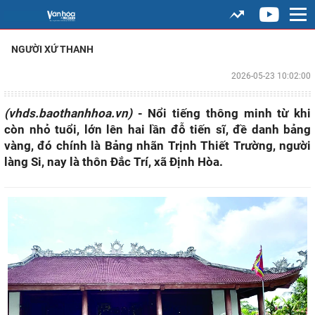
NGƯỜI XỨ THANH
2026-05-23 10:02:00
(vhds.baothanhhoa.vn)
- Nổi tiếng thông minh từ khi
còn nhỏ tuổi, lớn lên hai lần đỗ tiến sĩ, đề danh bảng
vàng, đó chính là Bảng nhãn Trịnh Thiết Trường, người
làng Si, nay là thôn Đắc Trí, xã Định Hòa.