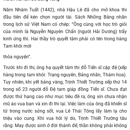
Năm Nhâm Tuất (1442), nhà Hậu Lê đã cho mở khoa thi
đầu tiên để kén chọn người tài. Sách Những Bảng nhãn
trong lịch sử Việt Nam có chép: “Ông cùng với học trò giỏi
của mình là Nguyễn Nguyên Chẩn (người Hải Dương) trẩy
kinh ứng thí. Hai thầy trò quyết tâm phải có tên trong hàng
Tam khôi mới
thỏa nguyện”.
Trước khi đi thi, ông hạ quyết tâm thi đỗ Tiến sĩ cập đệ (xếp
hàng trong tam khôi: Trạng nguyên, Bảng nhãn, Thám hoa).
Tuy nhiên, khi yết bảng vàng, Trịnh Thiết Trường xếp thứ 14
trong số 23 người đỗ Đệ tam giáp đồng Tiến sĩ. Chưa đạt
được thứ hạng cao như mục tiêu đề ra, ông xin chưa nhận
mũ áo vua ban và xin đi thi lại. Việc làm của ông đã khiến sĩ
tử trong nước sửng sốt, vua Lê Thái Tông lấy làm lạ cho
triệu vào cung. Khi vua hỏi lý do, Trịnh Thiết Trường tâu
rằng: May được sinh ở đời thánh đế, thần không phải không