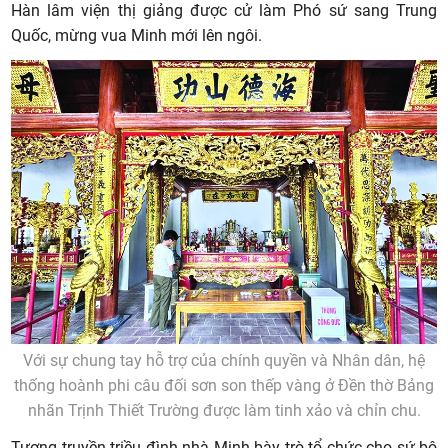
Hàn lâm viện thị giảng được cử làm Phó sứ sang Trung
Quốc, mừng vua Minh mới lên ngôi.
Với sự chung tay hỗ trợ của chính quyền và Nhân dân, hệ
thống hoành phi câu đối sơn son thếp vàng ở Đền thờ Bảng
nhãn Trịnh Thiết Trường được làm tinh xảo và chỉn chu.
Tương truyền triều đình nhà Minh bày trò tổ chức cho sứ bộ