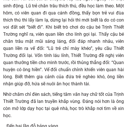
sinh động. Lũ trẻ chăn trâu thích thú, đều học làm theo. Một
hôm, có viên quan đi qua cánh đồng, thấy bọn trẻ vui đùa
thích thú thì lấy làm lạ, dừng lại hỏi thì mới biết là do có con
voi đất sét “biết đi”. Khi biết trò chơi do cậu bé Trịnh Thiết
Trường nghĩ ra, viên quan liền cho lính gọi lại. Thấy cậu bé
chăn trâu mặt mũi sáng láng, đối đáp nhanh nhảu, viên
quan liền ra vế đối: “Lũ trẻ chỉ mày khéo”, yêu cầu Thiết
Trường đối lại. Vốn tính láu lỉnh, Thiết Trường đề nghị viên
quan thưởng tiền cho mình trước, rồi thủng thẳng đối: “Quan
huyện có ông hiền”. Vế đối chuẩn chỉnh khiến viên quan hài
lòng. Biết thêm gia cảnh của đứa trẻ nghèo khó, ông liền
nhận giúp đỡ, hứa sẽ nuôi ăn học thành tài.
Nhờ chăm chỉ đèn sách, tiếng tăm văn hay chữ tốt của Trịnh
Thiết Trường đã lan truyền khắp vùng. Đáng nói hơn là ông
còn mở lớp dạy học tại quê nhà, học trò khắp nơi tìm về xin
học.
...Đến hai lần đỗ bảng vàng