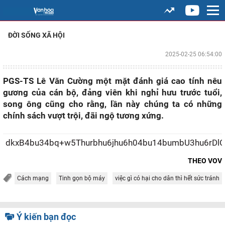
ĐỜI SỐNG XÃ HỘI
2025-02-25 06:54:00
PGS-TS Lê Văn Cường một mặt đánh giá cao tính nêu
gương của cán bộ, đảng viên khi nghỉ hưu trước tuổi,
song ông cũng cho rằng, lần này chúng ta có những
chính sách vượt trội, đãi ngộ tương xứng.
dkxB4bu34bq+w
THEO VOV
Cách mạng
Tinh gọn bộ máy
việc gì có hại cho dân thì hết sức tránh
Ý kiến bạn đọc