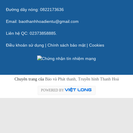
Đường dây nóng: 0822173636
Email: baothanhhoadientu@gmail.com
Liên hệ QC: 02373858885.
Điều khoản sử dụng
|
Chính sách bảo mật
|
Cookies
Chuyên trang của
Báo và Phát thanh, Truyền hình Thanh Hoá
POWERED BY