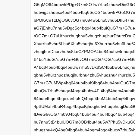
G6qMO64bubw5PDg+G7m8OTw7rhu4zhu5vDieG6
hu5vigJzhu5sx4bul4bub4bq6ScOS4bubw5PGoOG
bPOKAmTzDgOG6vOG7m094w5Lhu5vhu6Dhu47hu7
eG7jEnhu7nhu5vDgcSo4bqo4bub4buiQuG7m+G7ue
tOG7m+G7uUfhurzhuqbhu5vhuqzhuqjhurDhurzDsu
Xhurrhu5vhu6Lhu6Xhu5vhurjhu6Xhurrhu5vhu6Lhu
zhuqjhurDhurzhu5s84oCZPMOA4bq84bubw4nhuq
B4buYSuG7ueG7m+G6vOG7mOG7iOG7ueG7m+G6u
A4bq84bub4bqs4buUw7rhu5vDk8SC4bubw5Lhuqj
qbhu5vhurzhuqzhuqjhurbhu4zhu5vhuqzhu4rhurz
G7m+G7uMWp4bq64bub4buK4bq84bub4buiQuG7m
4buQw7rhu5vhuqxJ4bqo4bubw4FI4bq84bqm4bub4
84bub4bqm4bqoxanhu5tQ4bqu4buM4bub4bq64bq
4pBUMah4buR4bqp4bqsxKjhuqjhu5vhuqbhuqjDu
fDveG6vOG7m09J4bq84bub4bui4buI4bqo4bub4bq4
hu7nhu5tB4bulUOG7m8OB4but4bu5w7Phu5vDku
nhuqzhu4xQ4bq04bq84bub4bqm4bqo4bucw7rhu5vh