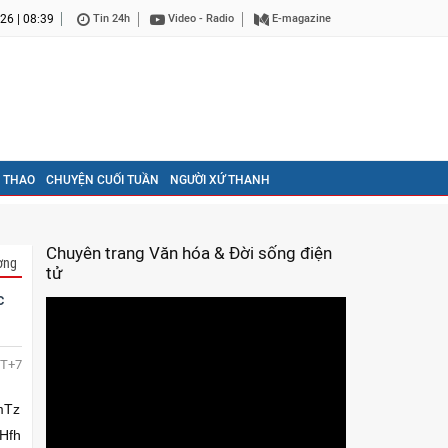
26 | 08:39
Tin 24h
Video - Radio
E-magazine
 THAO
CHUYỆN CUỐI TUẦN
NGƯỜI XỨ THANH
Chuyên trang Văn hóa & Đời sống điện
ơng
tử
c
T+7
mTz
Hfh