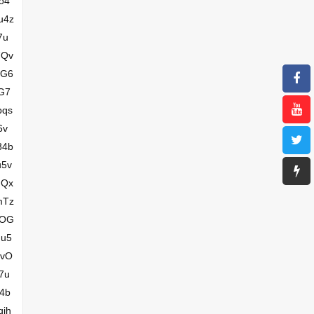
o4
u4z
7u
7Qv
uG6
G7
bqs
6v
84b
u5v
FQx
mTz
qOG
hu5
6vO
7u
4b
jh