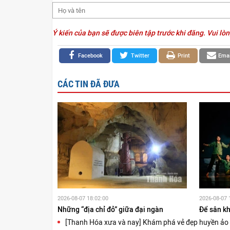
Ý kiến của bạn sẽ được biên tập trước khi đăng. Vui lòn
Facebook
Twitter
Print
Emai
CÁC TIN ĐÃ ĐƯA
2026-08-07 18:02:00
2026-08-07 
Những “địa chỉ đỏ” giữa đại ngàn
Để sân kh
[Thanh Hóa xưa và nay] Khám phá vẻ đẹp huyền ảo