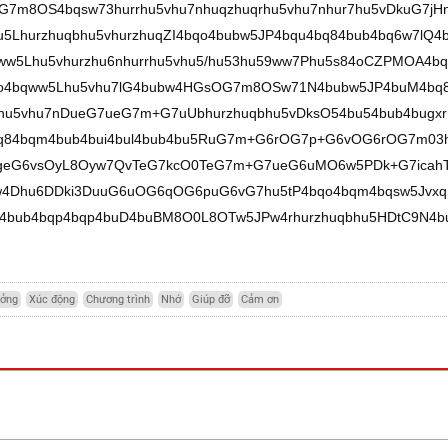
7m8OS4bqsw73hurrhu5vhu7nhuqzhuqrhu5vhu7nhur7hu5vDkuG7jH
u5Lhurzhuqbhu5vhurzhuqZI4bqo4bubw5JP4bqu4bq84bub4bq6w7lQ4
w5Lhu5vhurzhu6nhurrhu5vhu5/hu53hu59ww7Phu5s84oCZPMOA4bq
o4bqww5Lhu5vhu7lG4bubw4HGsOG7m8OSw71N4bubw5JP4buM4bq
hu5vhu7nDueG7ueG7m+G7uUbhurzhuqbhu5vDksO54bu54bub4bugx
4bq84bqm4bub4bui4bul4bub4bu5RuG7m+G6rOG7p+G6vOG6rOG7m03
vDgeG6vsOyL8Oyw7QvTeG7kcO0TeG7m+G7ueG6uMO6w5PDk+G7icah
Dhu6DDki3DuuG6uOG6qOG6puG6vG7hu5tP4bqo4bqm4bqsw5Jvxq
4bub4bqp4bqp4buD4buBM8O0L8OTw5JPw4rhurzhuqbhu5HDtC9N4b
ưởng
Xúc động
Chương trình
Nhớ
Giúp đỡ
Cảm ơn