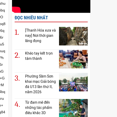
zhu
4bq
ĐỌC NHIỀU NHẤT
vO
bq8
1.
[Thanh Hóa xưa và
6q
nay] Nơi thời gian
6r
lắng đọng
u5
huq
2.
Khéo tay kết trọn
Ph
tâm thành
6r
uG
3.
Phường Sầm Sơn
L+G
khai mạc Giải bóng
rM
đá U13 lần thứ II,
4bq
năm 2026
ru
4.
Từ đam mê đến
m+
những tác phẩm
q84
điêu khắc 3D