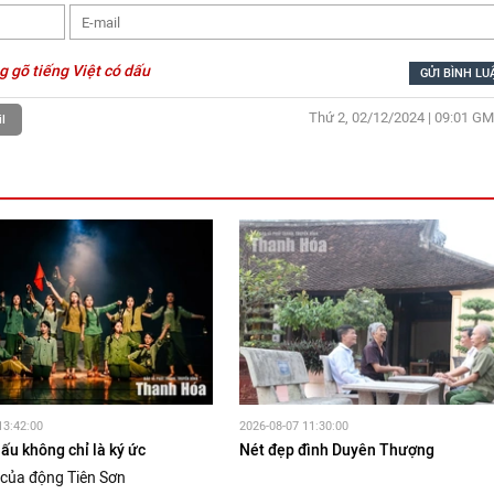
g gõ tiếng Việt có dấu
Thứ 2, 02/12/2024 | 09:01
GM
l
13:42:00
2026-08-07 11:30:00
ấu không chỉ là ký ức
Nét đẹp đình Duyên Thượng
 của động Tiên Sơn