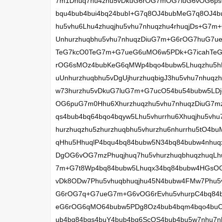
7m1Dhuq7hu4zhu5vDkuG6rOG7mOG7iuG6vOG6ps
bqu4bub4bui4bq24bubI+G7q8OJ4bubMeG7q8OJ4
hu5vhu6Lhu4zhuqjhu5vhu7nhuqzhu4rhuqjDs+G7
Unhurzhuqbhu5vhu7nhuqzDiuG7m+G6rOG7huG7
TeG7kcO0TeG7m+G7ueG6uMO6w5PDk+G7icahTe
rOG6sMOz4bubKeG6qMWp4bqo4bubw5Lhuqzhu5hL
uUnhurzhuqbhu5vDgUjhurzhuqbigJ3hu5vhu7nhuqz
w73hurzhu5vDkuG7luG7m+G7ucO54bu54bubw5L
OG6puG7m0Hhu6Xhurzhuqzhu5vhu7nhuqzDiuG7mzz
qs4bub4bq64bqo4bqyw5Lhu5vhurrhu6Xhuqjhu5vh
hurzhuqzhu5zhurzhuqbhu5vhurzhu6nhurrhu5tO4
qHhu5HhuqlP4bqu4bq84bubw5N34bq84bubw4nhu
DgOG6vOG7mzPhuqjhuq7hu5vhurzhuqbhuqzhuqL
7m+G7t8Wp4bq84bubw5Lhuqx34bq84bubw4HGsO
vDk8ODw7Phu5vhuqbhuqjhu45N4bubw4FMw7Phu5
G6rOG7q+G7ueG7m+G6vOG6rEvhu5vhurpC4bq84b
eG6rOG6qMO64bubw5PDg8Oz4bub4bqm4bqo4b
ub4bq84bqs4buY4bub4bq6ScOS4bub4bu5w7nhu7n