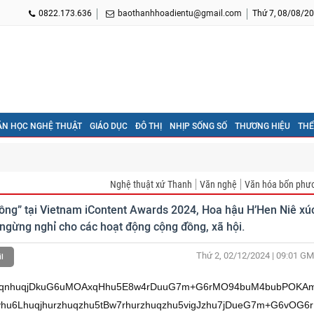
0822.173.636
baothanhhoadientu@gmail.com
Thứ 7, 08/08/20
ĂN HỌC NGHỆ THUẬT
GIÁO DỤC
ĐÔ THỊ
NHỊP SỐNG SỐ
THƯƠNG HIỆU
THỂ
Nghệ thuật xứ Thanh
Văn nghệ
Văn hóa bốn phư
đồng” tại Vietnam iContent Awards 2024, Hoa hậu H’Hen Niê xú
 ngừng nghỉ cho các hoạt động cộng đồng, xã hội.
Thứ 2, 02/12/2024 | 09:01
GM
l
huqnhuqjDkuG6uMOAxqHhu5E8w4rDuuG7m+G6rMO94buM4bubPOKA
6Lhuqjhurzhuqzhu5tBw7rhurzhuqzhu5vigJzhu7jDueG7m+G6vOG6r