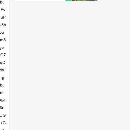
bu
mEv
buP
U3h
bu
7m8
ge
OG7
xqD
zhu
qj
bu
nh
O64
6r
vOG
s+G