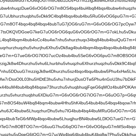
Oy4bubMuG7iOG6qOG7m8OBd1DDs+G7mzzigJk8w4Dhurzhu5sz4bq
bubw4nhuqzDueG6vOG6rOG7m8OS4bqs4bul4bq84bqs4bubw4nhuqzh
m+G7uUbhurzhuqbhu5vDkk9C4bq84bqs4bub4bu5RuG6vOG6puG7m+G
ueG7m8OT4bqo4bq84bqs4bubTuG7jOG6ruG7m+G6vOG6rOG7pcOyw
G7tsOKQVDGoeG7keG7uOG6rOG6quG6vOG6rOG7m+G7okLhu5vDk
4bq84bqm4bub4oCc4bu4w7nhu5vhurzhuqx34bq84bub4buiQuG7m+
huqrhurzhuqzhu5vhurjhu6Xhu5vDk8ag4bub4bqm4bqs4bqo4bub4bq84
DjeG7m+G7ueG6rOG7lOG7ucOz4bub4bu5SeG6vOG6puG7m8OBSOG
igJk8w4Dhurzhu5vhu6Lhurbhu5vhuqzhu6Xhurzhuqzhu5vDkk9C4bq
u7nhu5DDuuG7mzzigJk8w4Dhurzhu5sz4bqo4bqu4bubw5Phu4xHw5Lh
buMw7rDssO0L03hu5HDtE3hu5vhu7nhurjDusOTw5Phu4nGoU3hu7bDik
qx44buM4bub4bq84bqsw73hurzhu5vhuqbhuqjFqeG6qMOz4bubPOKA
hurzhu5vhurzhuqbhu6XDiuG7m+G6vOG6rOG7iOG7m+G6uOG7p+G6
G7m8OS4buW4bq84bqm4bubw4Hhu5hK4bu54bub4bu54bqs4bqow7r
vhu6JC4bubw5LhuqzhurDhu5vhu7lG4bub4bq44buMRuG6vOG7m+G
qs4bubTeG6rMWp4bqo4bubw5LhuqjhurBN4bubw5LDlOG7ueG7m+G
uOTeG7m8OBTOG7m+G6uuG7huG6qOG7m+G6vOG6puG7mMSo4bqo
huqzhu5vDgeG6tOG7m+G7ucWp4bq64bub4buK4bq8w7Phu5vDkk/huq