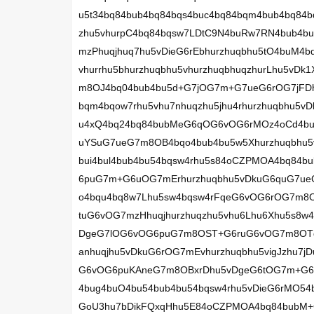
u5t34bq84bub4bq84bqs4buc4bq84bqm4bub4bq84
zhu5vhurpC4bq84bqsw7LDtC9N4buRw7RN4bub4
mzPhuqjhuq7hu5vDieG6rEbhurzhuqbhu5tO4buM4b
vhurrhu5bhurzhuqbhu5vhurzhuqbhuqzhurLhu5v
m8OJ4bq04bub4bu5d+G7jOG7m+G7ueG6rOG7jFDh
bqm4bqow7rhu5vhu7nhuqzhu5jhu4rhurzhuqbhu5vD
u4xQ4bq24bq84bubMeG6qOG6vOG6rMOz4oCd4bu
uYSuG7ueG7m8OB4bqo4bub4bu5w5Xhurzhuqbhu5v
bui4bul4bub4bu54bqsw4rhu5s84oCZPMOA4bq8
6puG7m+G6uOG7mErhurzhuqbhu5vDkuG6quG7ueG
o4bqu4bq8w7Lhu5sw4bqsw4rFqeG6vOG6rOG7m8O
tuG6vOG7mzHhuqjhurzhuqzhu5vhu6Lhu6Xhu5s8
DgeG7lOG6vOG6puG7m8OST+G6ruG6vOG7m8OT
anhuqjhu5vDkuG6rOG7mEvhurzhuqbhu5vigJzhu
G6vOG6puKAneG7m8OBxrDhu5vDgeG6tOG7m+G
4bug4buO4bu54bub4bu54bqsw4rhu5vDieG6rMO54
GoU3hu7bDikFQxqHhu5E84oCZPMOA4bq84bubM