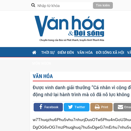
THỜI SỰ
ĐIỂM ĐẾN
VĂN HÓA
ĐỜI SỐNG XÃ HỘI
V
MÓN NGON
VĂN HÓA
Được vinh danh giải thưởng “Cá nhân vì cộng 
động nhớ lại hành trình mà cô đã nỗ lực không
Facebook
Twitter
Print
Emai
w7Thuqzhu6Phu5vhu7nhurjDusOTw5Phu4nGoU3
DgOG6vOG7mzPhuqjhuq7hu5vDgeG7mErhu7nhu5vhu