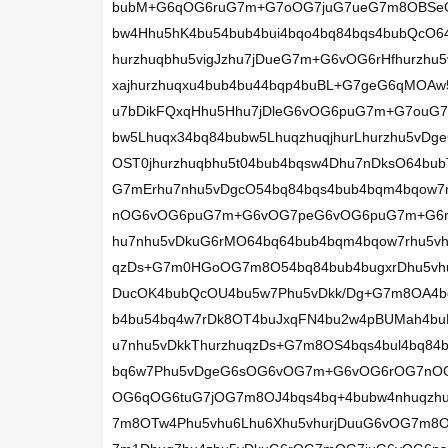
bubM+G6qOG6ruG7m+G7oOG7juG7ueG7m8OBSe
bw4Hhu5hK4bu54bub4bui4bqo4bq84bqs4bubQcO6
hurzhuqbhu5vigJzhu7jDueG7m+G6vOG6rHfhurz
xajhurzhuqxu4bub4bu44bqp4buBL+G7geG6qMOAw
u7bDikFQxqHhu5Hhu7jDleG6vOG6puG7m+G7ouG7
bw5Lhuqx34bq84bubw5LhuqzhuqjhurLhurzhu5
OST0jhurzhuqbhu5t04bub4bqsw4Dhu7nDksO64b
G7mErhu7nhu5vDgcO54bq84bqs4bub4bqm4bqow7
nOG6vOG6puG7m+G6vOG7peG6vOG6puG7m+G6rM
hu7nhu5vDkuG6rMO64bq64bub4bqm4bqow7rhu5
qzDs+G7m0HGoOG7m8O54bq84bub4bugxrDhu5vhuq
DucOK4bubQcOU4bu5w7Phu5vDkk/Dg+G7m8OA4bq
b4bu54bq4w7rDk8OT4buJxqFN4bu2w4pBUMah4b
u7nhu5vDkkThurzhuqzDs+G7m8OS4bqs4bul4bq8
bq6w7Phu5vDgeG6sOG6vOG7m+G6vOG6rOG7nO
OG6qOG6tuG7jOG7m8OJ4bqs4bq+4bubw4nhuqzh
7m8OTw4Phu5vhu6Lhu6Xhu5vhurjDuuG6vOG7m8OS