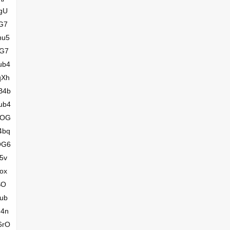
gU
G7
hu5
eG7
ub4
qXh
B4b
ub4
vOG
4bq
OG6
5v
ox
SO
ub
u4n
6rO