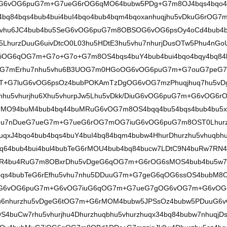
G6vOG6puG7m+G7ueG6rOG6qMO64bubw5PDg+G7m8OJ4bqs4bqo4
4bq84bqs4bub4bui4buI4bqo4bub4bqm4bqoxanhuqjhu5vDkuG6rOG7
hu5vhu6JC4bub4bu5SeG6vOG6puG7m8OBSOG6vOG6psOy4oCd4bub4
5LhurzDuuG6uivDtcO0L03hu5HDtE3hu5vhu7nhurjDusOTw5Phu4nGo
iOG6qOG7m+G7o+G7o+G7m8OS4bqs4buY4bub4bui4bqo4bqy4bq84
vDgeG7mErhu7nhu5vhu6B3UOG7m0HGoOG6vOG6puG7m+G7ouG7peG
ubT+G7luG6vOG6psOz4bubPOKAmTzDgOG6vOG7mzPhuqjhuq7hu5vD
nhu5vhurjhu6Xhu5vhurpJw5Lhu5vDkk/DiuG6vOG6puG7m+G6vOG6r
O94buM4bub4bq44buMRuG6vOG7m8OS4bqq4bu54bqs4bub4bu5
vhu7nDueG7ueG7m+G7ueG6rOG7mOG7iuG6vOG6puG7m8OST0Lhur
xJ4bqo4bub4bqs4buY4buI4bq84bqm4bubw4HhurDhurzhu5vhuqbhu
64bub4bui4bul4bubTeG6rMOU4bub4bq84bucw7LDtC9N4buRw7RN4
uR4bu4RuG7m8OBxrDhu5vDgeG6qOG7m+G6rOG6sMOS4bub4bu5w7
4bqs4bubTeG6rEfhu5vhu7nhu5DDuuG7m+G7geG6qOG6ssOS4bubM8
G6vOG6puG7m+G6vOG7iuG6qOG7m+G7ueG7gOG6vOG7m+G6vOG
u6nhurzhu5vDgeG6tOG7m+G6rMOM4bubw5JPSsOz4bubw5PDuuG6
4buCw7rhu5vhurjhu4Dhurzhuqbhu5vhurzhuqx34bq84bubw7nhuqjD