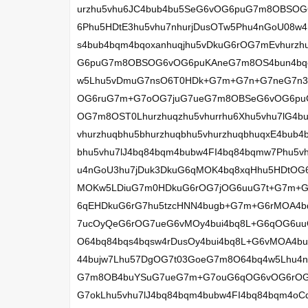
urzhu5vhu6JC4bub4bu5SeG6vOG6puG7m8OBSO
6Phu5HDtE3hu5vhu7nhurjDusOTw5Phu4nGoU08w4
s4bub4bqm4bqoxanhuqjhu5vDkuG6rOG7mEvhurzh
G6puG7m8OBSOG6vOG6puKAneG7m8OS4bun4bqo4
w5Lhu5vDmuG7nsO6T0HDk+G7m+G7n+G7neG7n3D
OG6ruG7m+G7oOG7juG7ueG7m8OBSeG6vOG6pu
OG7m8OST0Lhurzhuqzhu5vhurrhu6Xhu5vhu7lG4
vhurzhuqbhu5bhurzhuqbhu5vhurzhuqbhuqxE4bu
bhu5vhu7lJ4bq84bqm4bubw4FI4bq84bqmw7Phu5v
u4nGoU3hu7jDuk3DkuG6qMOK4bq8xqHhu5HDtOG
MOKw5LDiuG7m0HDkuG6rOG7jOG6uuG7t+G7m+
6qEHDkuG6rG7hu5tzcHNN4bugb+G7m+G6rMOA4bq
7ucOyQeG6rOG7ueG6vMOy4bui4bq8L+G6qOG6uu
O64bq84bqs4bqsw4rDusOy4bui4bq8L+G6vMOA4b
44bujw7Lhu57DgOG7t03GoeG7m8O64bq4w5Lhu4
G7m8OB4buYSuG7ueG7m+G7ouG6qOG6vOG6rOG
G7okLhu5vhu7lJ4bq84bqm4bubw4FI4bq84bqm4oC