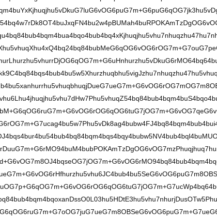
bqm4buYxKjhuqjhu5vDkuG7luG6vOG6puG7m+G6puG6qOG7jk3hu5vD
bu54bq4w7rDk8OT4buJxqFN4bu2w4pBUMah4buRPOKAmTzDgOG6vO
qu4bq84bub4bqm4bua4bqo4bub4bq4xKjhuqjhu5vhu7nhuqzhu47hu7n
Dk1Xhu5vhuqXhu4xQ4bq24bq84bubMeG6qOG6vOG6rOG7m+G7ouG7p
urLhurzhu5vhurrDjOG6qOG7m+G6uHnhurzhu5vDkuG6rMO64bq64b
kk9C4bq84bqs4bub4bu5w5Xhurzhuqbhu5vigJzhu7nhuqzhu47hu5vhu
b4bu5xanhurrhu5vhuqbhuqjDueG7ueG7m+G6vOG6rOG7mOG7m8O
hu6Lhu4jhuqjhu5vhu7dHw7Phu5vhuqZ54bq84bub4bqm4buS4bqo4b
4bubM+G6qOG6ruG7m+G6vOG6rOG6qOG6tuG7jOG7m+G6vOG7qeG6
6rOG7m+G7ucag4bu5w7Phu5vDk8ag4bubw4FJ4bq84bqm4bub4bui
J4bqs4bur4bu54bub4bq84bqm4bqs4bqy4bubw5NV4bub4bql4buMU
w4rDuuG7m+G6rMO94buM4bubPOKAmTzDgOG6vOG7mzPhuqjhuq7hu
d+G6vOG7m8OJ4bqseOG7jOG7m+G6vOG6rMO94bq84bub4bqm4bq
7jDueG7m+G6vOG6rHfhurzhu5vhu6JC4bub4bu5SeG6vOG6puG7m8OB
6uOG7p+G6qOG7m+G6vOG6rOG6qOG6tuG7jOG7m+G7ucWp4bq64b
bq84bub4bqm4bqoxanDssO0L03hu5HDtE3hu5vhu7nhurjDusOTw5Ph
+G6qOG6ruG7m+G7oOG7juG7ueG7m8OBSeG6vOG6puG7m+G7ueG