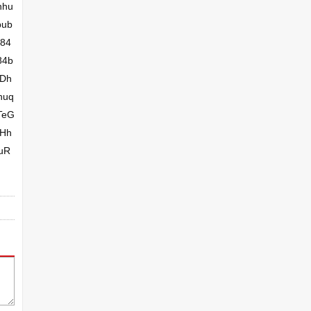
nhu
bub
84
84b
rDh
huq
TeG
Hh
uR