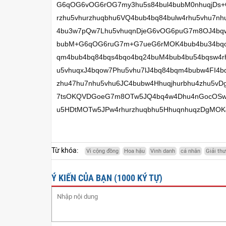
G6qOG6vOG6rOG7my3hu5s84bul4bubM0nhuqjDs+G
rzhu5vhurzhuqbhu6VQ4bub4bq84bulw4rhu5vhu7nh
4bu3w7pQw7Lhu5vhuqnDjeG6vOG6puG7m8OJ4bqw
bubM+G6qOG6ruG7m+G7ueG6rMOK4bub4bu34bq
qm4bub4bq84bqs4bqo4bq24buM4bub4bu54bqsw4r
u5vhuqxJ4bqow7Phu5vhu7lJ4bq84bqm4bubw4FI
zhu47hu7nhu5vhu6JC4bubw4Hhuqjhurbhu4zhu5
7tsOKQVDGoeG7m8OTw5JQ4bq4w4Dhu4nGocOSw4
u5HDtMOTw5JPw4rhurzhuqbhu5HhuqnhuqzDgMOK
Từ khóa:
Vì cộng đồng
Hoa hậu
Vinh danh
cá nhân
Giải th
Ý KIẾN CỦA BẠN (1000 KÝ TỰ)