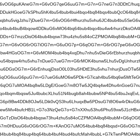
G6vOG6puKAneG7m+G6vOG7qeG6uuG7m+G7n+G7neG7n3DDtC/huq
DDukHGoeG7kSPhu5hK4bu54bub4bui4bqo4bq84bqs4bubQcO64bq8
uqbhu5vigJzhu7jDueG7m+G6vOG6rHfhurzhu5vhu6JC4bub4bu5SeG6
bub4buB4bqow4DDkuG6vMO64bq64bub4bqo4bu4w4rhurzDksOA4
Ds+G7mzzDisO64bub4bqsw73hu4zhu5s84oCZPMOA4bq84bubM+G
G7m+G6vOG6rOG7iOG7m+G6uOG7p+G6qOG7m+G6rOG7peG6vOG
bubw4HGsOG7m+G6vMOM4bub4bq4xqDhu7nhu5vDieG6rEbhurzhuqbh
b4bu54bqsw4rhu5vhu7nDueG7ueG7m+G6rMOK4bunw5Lhu5vDgUnhurz
hu6DGsOG7m+G6rEnhuqjDssO0L03hu5HDtE3hu5vhu7nhurjDusOTw5
6qOG6uuG6puG7m+G7ueG6uMO6w5PDk+G7icah4bu54bq6w5MtTeG
G6qOG7uMOA4bq8w5LDgE/GoeG7m8OTw5JQ4bq4w4Dhu4nGoeG7n
o4bqm4bqsw5Ju4bubcXLhu51N4bugb8ah4bubw5NP4bu54buJxqEv
G6pi9Bw4DDk8OJw5LDik0vQS3hu6LhuqxBw5PDsuG7t8O6w4rDkuG6
uew5Mv4bufcHB1L+G7o3NzQeG7o+G7nXXhu53hu6Phu59xw5J1cHBx
nGoTzDisO64bub4bqsw73hu4zhu5s84oCZPMOA4bq84bubM+G6qOG6
7m0HDuuG6vOG6rOG7m+KAnOG7uMO54bub4bq84bqsd+G6vOG7
d4bub4bq84bup4bq64bub4buf4bud4bufcMah4bubL+G7kTwnPMOA4b