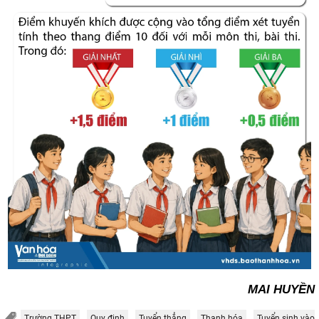
MAI HUYỀN
Trường THPT
Quy định
Tuyển thẳng
Thanh hóa
Tuyển sinh vào 