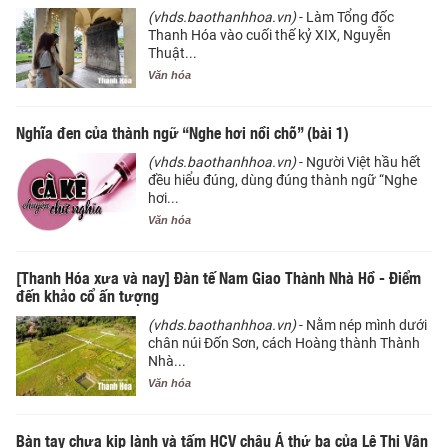
(vhds.baothanhhoa.vn)
- Làm Tổng đốc
Thanh Hóa vào cuối thế kỷ XIX, Nguyễn
Thuật...
Văn hóa
Nghĩa đen của thành ngữ “Nghe hơi nồi chõ” (bài 1)
(vhds.baothanhhoa.vn)
- Người Việt hầu hết
đều hiểu đúng, dùng đúng thành ngữ “Nghe
hơi...
Văn hóa
[Thanh Hóa xưa và nay] Đàn tế Nam Giao Thành Nhà Hồ - Điểm
đến khảo cổ ấn tượng
(vhds.baothanhhoa.vn)
- Nằm nép mình dưới
chân núi Đốn Sơn, cách Hoàng thành Thành
Nhà...
Văn hóa
Bàn tay chưa kịp lành và tấm HCV châu Á thứ ba của Lê Thị Vân