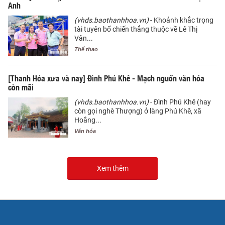
Anh
(vhds.baothanhhoa.vn)
- Khoảnh khắc trọng
tài tuyên bố chiến thắng thuộc về Lê Thị
Vân...
Thể thao
[Thanh Hóa xưa và nay] Đình Phú Khê - Mạch nguồn văn hóa
còn mãi
(vhds.baothanhhoa.vn)
- Đình Phú Khê (hay
còn gọi nghè Thượng) ở làng Phú Khê, xã
Hoằng...
Văn hóa
Xem thêm