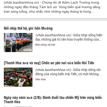
(vhds.baothanhhoa.vn) - Chúng tôi về thăm Lạch Trường trong
những ngày đầu tháng Tám lịch sử. Vùng biển quê hương dâng
tràn sóng trắng, như nhắc nhớ những ngày tháng bi hùng...
Nối nhịp thế hệ, giữ hồn Mường
(vhds.baothanhhoa.vn)
- Giữa nhịp sống hiện
đại, những giá trị văn hóa truyền thống của...
Đời sống xã hội
[Thanh Hóa xưa và nay] Chốn an yên nơi cửa biển Hải Tiến
(vhds.baothanhhoa.vn)
- Giữa nhịp sống sôi
động của vùng biển Hải Tiến, có một không...
Văn hóa
Ngày này năm xưa (2/8): Đánh đuổi tàu chiến Mỹ trên vùng biển
Thanh Hóa