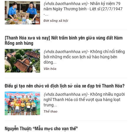
(vhds.baothanhhoa.vn)
- Nhân kỷ niệm 79
năm Ngày Thương binh - Liệt sĩ (27/7/1947
-...
Đời sống xã hội
[Thanh Hóa xưa và nay] Nốt trầm bình yên giữa vùng đất Hàm
Rồng anh hùng
(vhds.baothanhhoa.vn)
- Không chỉ nổi tiếng
bởi những mốc son lịch sử hào hùng bên
dòng...
Văn hóa
Điều gì tạo nên chức vô địch lịch sử của xe đạp trẻ Thanh Hóa?
(vhds.baothanhhoa.vn)
- Không nhiều người
nghĩ Thanh Hóa có thể vượt qua hàng loạt
trung...
Thể thao
Nguyễn Thuật: “Mẫu mực cho vạn thế”