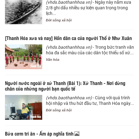
(vhds.baothanhhoa.vn)
- Ngày này năm xưa
2/8 ghi dấu nhiều sự kiện quan trọng trong
lịch...
Đời sống xã hội
[Thanh Hóa xưa và nay] Hồn dân ca của người Thổ ở Như Xuân
(vhds.baothanhhoa.vn)
- Trong bức tranh văn
hóa đa sắc màu của các dân tộc thiểu số xứ...
Văn hóa
Người nước ngoài ở xứ Thanh (Bài 1): Xứ Thanh - Nơi dừng
chân của những người bạn quốc tế
(vhds.baothanhhoa.vn)
- Cùng với quá trình
hội nhập và thu hút đầu tư, Thanh Hóa ngày...
Đời sống xã hội
Bữa cơm tri ân - Ấm áp nghĩa tình