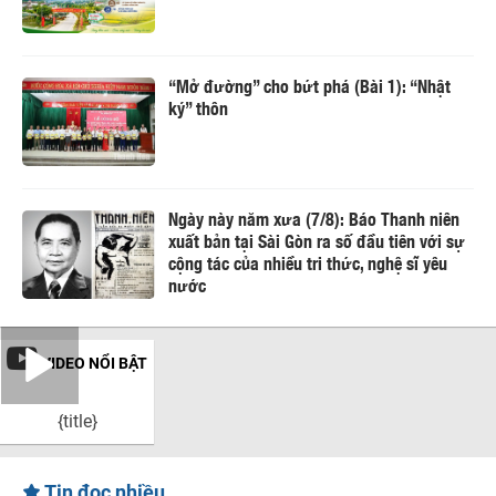
“Mở đường” cho bứt phá (Bài 1): “Nhật
ký” thôn
Ngày này năm xưa (7/8): Báo Thanh niên
xuất bản tại Sài Gòn ra số đầu tiên với sự
cộng tác của nhiều tri thức, nghệ sĩ yêu
nước
VIDEO NỔI BẬT
{title}
Tin đọc nhiều