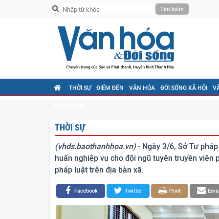
THỜI SỰ
ĐIỂM ĐẾN
VĂN HÓA
ĐỜI SỐNG XÃ HỘI
V
MÓN NGON
THỜI SỰ
(vhds.baothanhhoa.vn)
- Ngày 3/6, Sở Tư pháp
huấn nghiệp vụ cho đội ngũ tuyên truyền viên 
pháp luật trên địa bàn xã.
Facebook
Twitter
Print
Emai