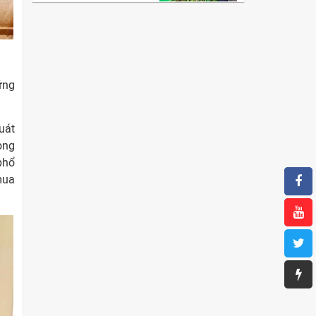
ững
uát
ong
phổ
mua