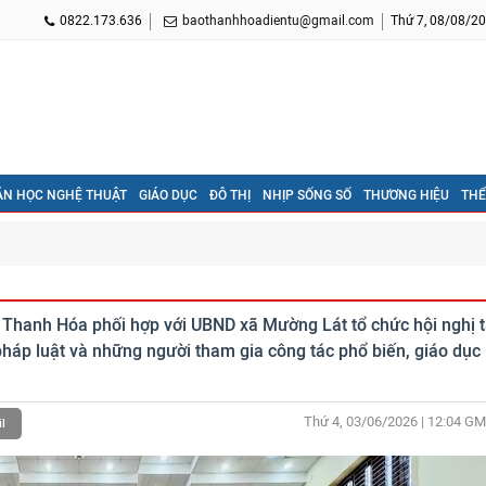
0822.173.636
baothanhhoadientu@gmail.com
Thứ 7, 08/08/20
ĂN HỌC NGHỆ THUẬT
GIÁO DỤC
ĐÔ THỊ
NHỊP SỐNG SỐ
THƯƠNG HIỆU
THỂ
 Thanh Hóa phối hợp với UBND xã Mường Lát tổ chức hội nghị 
pháp luật và những người tham gia công tác phổ biến, giáo dục
Thứ 4, 03/06/2026 | 12:04
GM
l