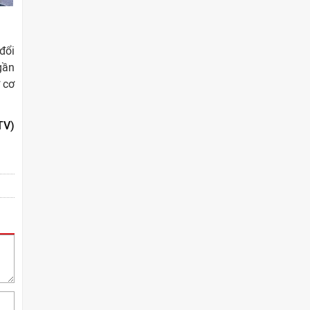
đổi
gần
 cơ
TV)