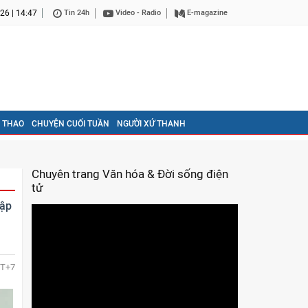
26 | 14:47
Tin 24h
Video - Radio
E-magazine
 THAO
CHUYỆN CUỐI TUẦN
NGƯỜI XỨ THANH
Chuyên trang Văn hóa & Đời sống điện
tử
tập
T+7