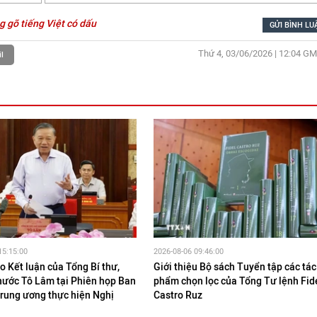
g gõ tiếng Việt có dấu
Thứ 4, 03/06/2026 | 12:04
GM
l
15:15:00
2026-08-06 09:46:00
 Kết luận của Tổng Bí thư,
Giới thiệu Bộ sách Tuyển tập các tác
 nước Tô Lâm tại Phiên họp Ban
phẩm chọn lọc của Tổng Tư lệnh Fid
Trung ương thực hiện Nghị
Castro Ruz