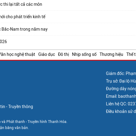
 thi lại tất cả các môn
ới cho phát triển kinh tế
ốc Bắc-Nam trong năm nay
2026
Văn học nghệ thuật
Giáo dục
Đô thị
Nhịp sống số
Thương hiệu
Thể 
Giám đốc: Phạ
Trụ sở: Đại lộ 
Đường dây nón
Email: baotha
Liên hệ QC: 02
in - Truyền thông
Điều khoản sử 
 và Phát thanh - Truyền hình Thanh Hóa.
uận bằng văn bản.