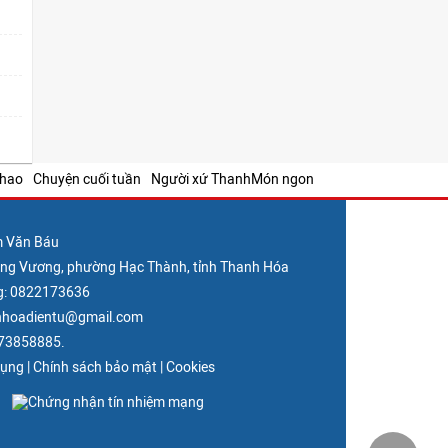
thao
Chuyện cuối tuần
Người xứ Thanh
Món ngon
m Văn Báu
Hùng Vương, phường Hạc Thành, tỉnh Thanh Hóa
g: 0822173636
nhhoadientu@gmail.com
373858885.
dụng
|
Chính sách bảo mật
|
Cookies