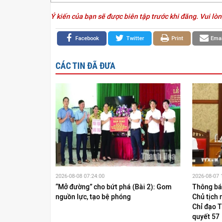
Ý kiến của bạn sẽ được biên tập trước khi đăng. Vui lòn
Facebook
Twitter
Print
Emai
CÁC TIN ĐÃ ĐƯA
2026-08-08 07:24:00
2026-08-07 
“Mở đường” cho bứt phá (Bài 2): Gom
Thông báo
nguồn lực, tạo bệ phóng
Chủ tịch
Chỉ đạo 
quyết 57