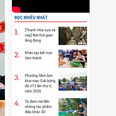
ĐỌC NHIỀU NHẤT
1.
[Thanh Hóa xưa và
nay] Nơi thời gian
lắng đọng
2.
Khéo tay kết trọn
tâm thành
3.
Phường Sầm Sơn
khai mạc Giải bóng
đá U13 lần thứ II,
năm 2026
4.
Từ đam mê đến
những tác phẩm
điêu khắc 3D