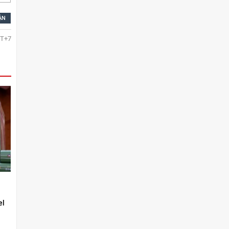
T+7
el