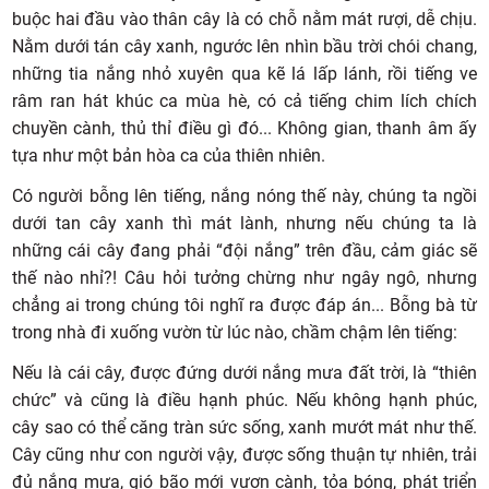
buộc hai đầu vào thân cây là có chỗ nằm mát rượi, dễ chịu.
Nằm dưới tán cây xanh, ngước lên nhìn bầu trời chói chang,
những tia nắng nhỏ xuyên qua kẽ lá lấp lánh, rồi tiếng ve
râm ran hát khúc ca mùa hè, có cả tiếng chim lích chích
chuyền cành, thủ thỉ điều gì đó... Không gian, thanh âm ấy
tựa như một bản hòa ca của thiên nhiên.
Có người bỗng lên tiếng, nắng nóng thế này, chúng ta ngồi
dưới tan cây xanh thì mát lành, nhưng nếu chúng ta là
những cái cây đang phải “đội nắng” trên đầu, cảm giác sẽ
thế nào nhỉ?! Câu hỏi tưởng chừng như ngây ngô, nhưng
chẳng ai trong chúng tôi nghĩ ra được đáp án... Bỗng bà từ
trong nhà đi xuống vườn từ lúc nào, chầm chậm lên tiếng:
Nếu là cái cây, được đứng dưới nắng mưa đất trời, là “thiên
chức” và cũng là điều hạnh phúc. Nếu không hạnh phúc,
cây sao có thể căng tràn sức sống, xanh mướt mát như thế.
Cây cũng như con người vậy, được sống thuận tự nhiên, trải
đủ nắng mưa, gió bão mới vươn cành, tỏa bóng, phát triển