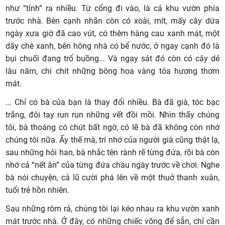
như “tỉnh” ra nhiều. Từ cổng đi vào, là cả khu vườn phía
trước nhà. Bên cạnh nhãn còn có xoài, mít, mấy cây dừa
ngày xưa giờ đã cao vút, có thêm hàng cau xanh mát, một
dãy chè xanh, bên hông nhà có bể nước, ở ngay cạnh đó là
bụi chuối đang trổ buồng... Và ngay sát đó còn có cây dẻ
lâu năm, chi chít những bông hoa vàng tỏa hương thơm
mát.
... Chỉ có bà của bạn là thay đổi nhiều. Bà đã già, tóc bạc
trắng, đôi tay run run những vết đồi mồi. Nhìn thấy chúng
tôi, bà thoáng có chút bất ngờ, có lẽ bà đã không còn nhớ
chúng tôi nữa. Ấy thế mà, trí nhớ của người già cũng thật lạ,
sau những hỏi han, bà nhắc tên rành rẽ từng đứa, rồi bà còn
nhớ cả “nết ăn” của từng đứa cháu ngày trước về chơi. Nghe
bà nói chuyện, cả lũ cười phá lên về một thuở thanh xuân,
tuổi trẻ hồn nhiên.
Sau những rôm rả, chúng tôi lại kéo nhau ra khu vườn xanh
mát trước nhà. Ở đây, có những chiếc võng để sẵn, chỉ cần