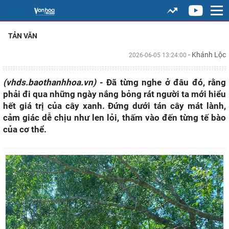
TẢN VĂN
- Khánh Lộc
2026-06-05 13:24:00
(vhds.baothanhhoa.vn)
- Đã từng nghe ở đâu đó, rằng
phải đi qua những ngày nắng bỏng rát người ta mới hiểu
hết giá trị của cây xanh. Đứng dưới tán cây mát lành,
cảm giác dễ chịu như len lỏi, thấm vào đến từng tế bào
của cơ thể.