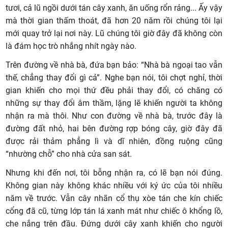
tươi, cả lũ ngồi dưới tán cây xanh, ăn uống rổn rảng... Ấy vậy
mà thời gian thấm thoát, đã hơn 20 năm rồi chúng tôi lại
mới quay trở lại nơi này. Lũ chúng tôi giờ đây đã không còn
là đám học trò nhắng nhít ngày nào.
Trên đường về nhà bà, đứa bạn bảo: “Nhà bà ngoại tao vẫn
thế, chẳng thay đổi gì cả”. Nghe bạn nói, tôi chợt nghỉ, thời
gian khiến cho mọi thứ đều phải thay đổi, có chăng có
những sự thay đổi âm thầm, lặng lẽ khiến người ta không
nhận ra mà thôi. Như con đường về nhà bà, trước đây là
đường đất nhỏ, hai bên đường rợp bóng cây, giờ đây đã
được rải thảm phẳng lì và dĩ nhiên, đồng ruộng cũng
“nhường chỗ” cho nhà cửa san sát.
Nhưng khi đến nơi, tôi bỗng nhận ra, có lẽ bạn nói đúng.
Không gian này không khác nhiều với ký ức của tôi nhiều
năm về trước. Vẫn cây nhãn cổ thụ xòe tán che kín chiếc
cổng đã cũ, từng lớp tán lá xanh mát như chiếc ô khổng lồ,
che nắng trên đầu. Đứng dưới cây xanh khiến cho người