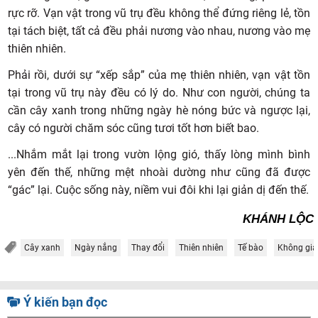
rực rỡ. Vạn vật trong vũ trụ đều không thể đứng riêng lẻ, tồn
tại tách biệt, tất cả đều phải nương vào nhau, nương vào mẹ
thiên nhiên.
Phải rồi, dưới sự “xếp sắp” của mẹ thiên nhiên, vạn vật tồn
tại trong vũ trụ này đều có lý do. Như con người, chúng ta
cần cây xanh trong những ngày hè nóng bức và ngược lại,
cây có người chăm sóc cũng tươi tốt hơn biết bao.
...Nhắm mắt lại trong vườn lộng gió, thấy lòng mình bình
yên đến thế, những mệt nhoài dường như cũng đã được
“gác” lại. Cuộc sống này, niềm vui đôi khi lại giản dị đến thế.
KHÁNH LỘC
Cây xanh
Ngày nắng
Thay đổi
Thiên nhiên
Tế bào
Không gia
Ý kiến bạn đọc