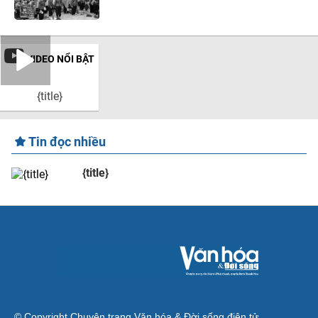
VIDEO NỔI BẬT
{title}
Tin đọc nhiều
{title}
© Copyright Chuyên trang Văn hóa & Đời sống điện tử.