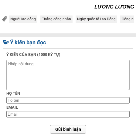
LƯƠNG LƯƠNG
Người lao động
Tháng công nhân
Ngày quốc tế Lao Động
Công nh
Ý kiến bạn đọc
Ý KIẾN CỦA BẠN (1000 KÝ TỰ)
HỌ TÊN
EMAIL
Gửi bình luận