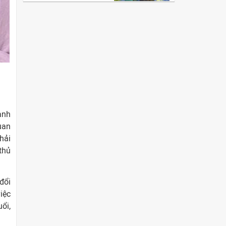
ành
uan
hải
thủ
đổi
iệc
uổi,