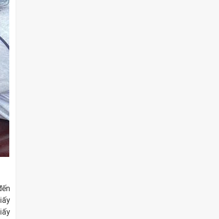
đến
iấy
giấy