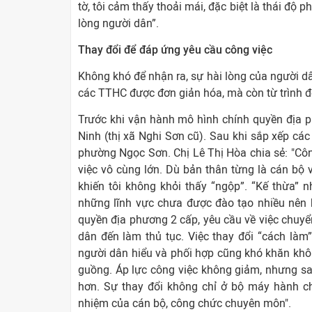
tờ, tôi cảm thấy thoải mái, đặc biệt là thái độ 
lòng người dân”.
Thay đổi để đáp ứng yêu cầu công việc
Không khó để nhận ra, sự hài lòng của người d
các TTHC được đơn giản hóa, mà còn từ trình đ
Trước khi vận hành mô hình chính quyền địa 
Ninh (thị xã Nghi Sơn cũ). Sau khi sắp xếp cá
phường Ngọc Sơn. Chị Lê Thị Hòa chia sẻ: "Công
việc vô cùng lớn. Dù bản thân từng là cán bộ 
khiến tôi không khỏi thấy “ngộp”. “Kế thừa” n
những lĩnh vực chưa được đào tạo nhiều nên 
quyền địa phương 2 cấp, yêu cầu về việc chuyể
dân đến làm thủ tục. Việc thay đổi “cách làm”
người dân hiểu và phối hợp cũng khó khăn khô
guồng. Áp lực công việc không giảm, nhưng sau
hơn. Sự thay đổi không chỉ ở bộ máy hành ch
nhiệm của cán bộ, công chức chuyên môn".