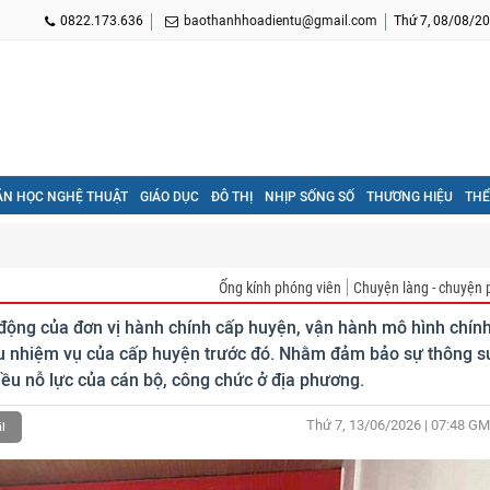
0822.173.636
baothanhhoadientu@gmail.com
Thứ 7, 08/08/20
ĂN HỌC NGHỆ THUẬT
GIÁO DỤC
ĐÔ THỊ
NHỊP SỐNG SỐ
THƯƠNG HIỆU
THỂ
Ống kính phóng viên
Chuyện làng - chuyện 
 động của đơn vị hành chính cấp huyện, vận hành mô hình chín
ều nhiệm vụ của cấp huyện trước đó. Nhằm đảm bảo sự thông s
hiều nỗ lực của cán bộ, công chức ở địa phương.
Thứ 7, 13/06/2026 | 07:48
GM
l