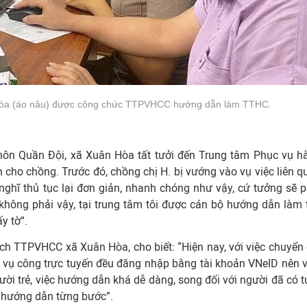
n Hòa (áo nâu) được công chức TTPVHCC hướng dẫn làm TTHC.
 thôn Quần Đội, xã Xuân Hòa tất tưởi đến Trung tâm Phục vụ h
cho chồng. Trước đó, chồng chị H. bị vướng vào vụ việc liên q
g nghĩ thủ tục lại đơn giản, nhanh chóng như vậy, cứ tưởng sẽ p
không phải vậy, tại trung tâm tôi được cán bộ hướng dẫn làm 
y tờ”.
ịch TTPVHCC xã Xuân Hòa, cho biết: “Hiện nay, với việc chuyển 
h vụ công trực tuyến đều đăng nhập bằng tài khoản VNeID nên v
gười trẻ, việc hướng dẫn khá dễ dàng, song đối với người đã có t
y” hướng dẫn từng bước”.