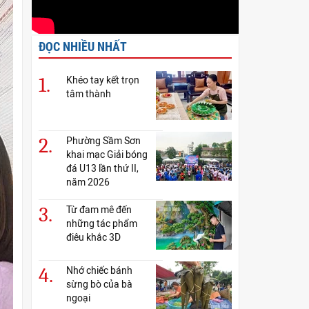
ĐỌC NHIỀU NHẤT
1.
Khéo tay kết trọn
tâm thành
2.
Phường Sầm Sơn
khai mạc Giải bóng
đá U13 lần thứ II,
năm 2026
3.
Từ đam mê đến
những tác phẩm
điêu khắc 3D
4.
Nhớ chiếc bánh
sừng bò của bà
ngoại