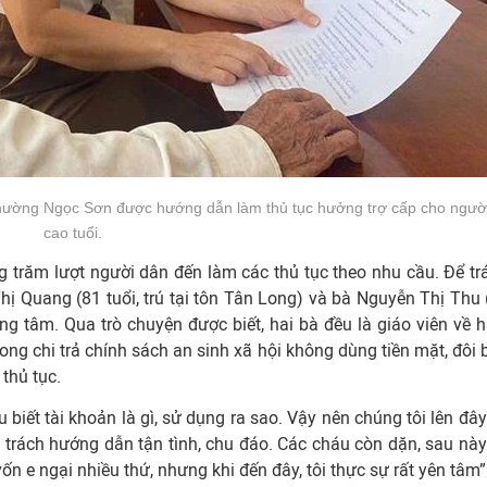
ường Ngọc Sơn được hướng dẫn làm thủ tục hưởng trợ cấp cho ngườ
cao tuổi.
trăm lượt người dân đến làm các thủ tục theo nhu cầu. Để tr
hị Quang (81 tuổi, trú tại tôn Tân Long) và bà Nguyễn Thị Thu 
ung tâm. Qua trò chuyện được biết, hai bà đều là giáo viên về h
ong chi trả chính sách an sinh xã hội không dùng tiền mặt, đôi 
thủ tục.
 biết tài khoản là gì, sử dụng ra sao. Vậy nên chúng tôi lên đây
trách hướng dẫn tận tình, chu đáo. Các cháu còn dặn, sau này
vốn e ngại nhiều thứ, nhưng khi đến đây, tôi thực sự rất yên tâm”