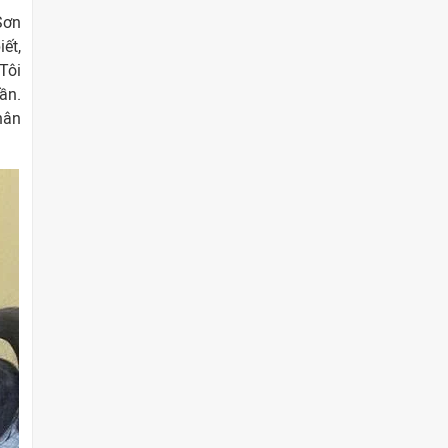
Sơn
ết,
Tôi
ần.
hân