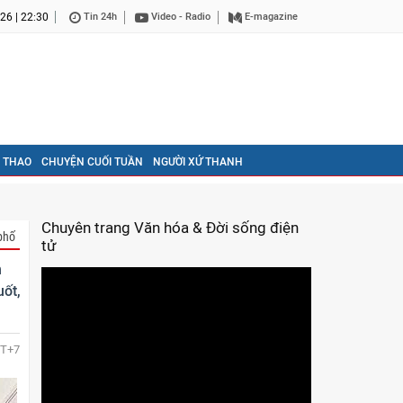
26 | 22:30
Tin 24h
Video - Radio
E-magazine
 THAO
CHUYỆN CUỐI TUẦN
NGƯỜI XỨ THANH
Chuyên trang Văn hóa & Đời sống điện
phố
tử
h
uốt,
T+7