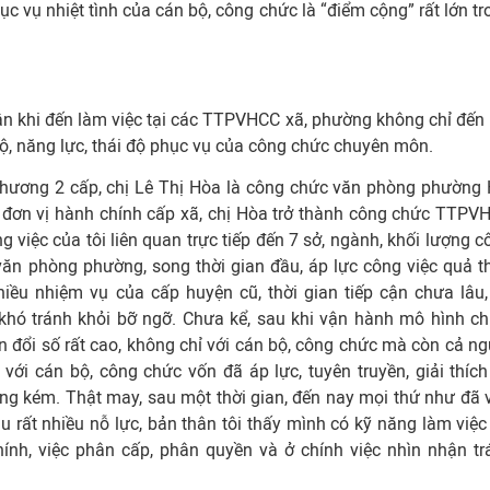
phục vụ nhiệt tình của cán bộ, công chức là “điểm cộng” rất lớn t
ân khi đến làm việc tại các TTPVHCC xã, phường không chỉ đến 
ộ, năng lực, thái độ phục vụ của công chức chuyên môn.
phương 2 cấp, chị Lê Thị Hòa là công chức văn phòng phường 
c đơn vị hành chính cấp xã, chị Hòa trở thành công chức TTPV
 việc của tôi liên quan trực tiếp đến 7 sở, ngành, khối lượng c
văn phòng phường, song thời gian đầu, áp lực công việc quả t
hiều nhiệm vụ của cấp huyện cũ, thời gian tiếp cận chưa lâu,
khó tránh khỏi bỡ ngỡ. Chưa kể, sau khi vận hành mô hình ch
n đổi số rất cao, không chỉ với cán bộ, công chức mà còn cả ng
 với cán bộ, công chức vốn đã áp lực, tuyên truyền, giải thích
ng kém. Thật may, sau một thời gian, đến nay mọi thứ như đã 
 rất nhiều nỗ lực, bản thân tôi thấy mình có kỹ năng làm việc 
ính, việc phân cấp, phân quyền và ở chính việc nhìn nhận tr