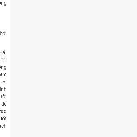
rong
bởi
Hải
HCC
ông
hực
 có
ính
ười
 để
vào
tốt
ách