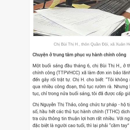
Chị Bùi Thị H., thôn Quần Đội, xã Xuâ
Chuyện ở trung tâm phục vụ hành chính công
Một buổi sáng đầu tháng 6, chị Bùi Thị H., ở
chính công (TTPVHCC) xã làm đơn xin bảo lãnh 
đến gây rối trật tự. Chị H. cho biết: “Tôi khôn
qua nhiều công đoạn, thủ tục rườm rà. Nhưng 
tục, chỉ trong nửa buổi sáng, tôi đã được cấp giấ
Chị Nguyễn Thị Thảo, công chức tư pháp - hộ t
số, hầu hết các thủ tục hành chính (TTHC) dịc
tra cứu thông tin thuận lợi hơn rất nhiều. Với n
đặc biệt là người cao tuổi, thì lại phải “cầm ta