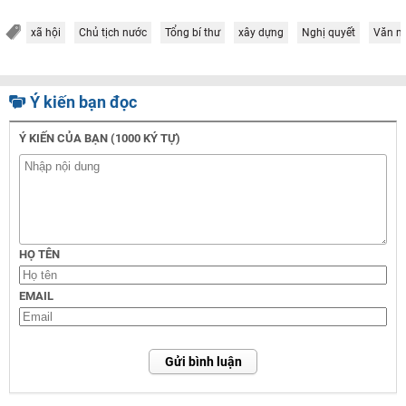
xã hội
Chủ tịch nước
Tổng bí thư
xây dựng
Nghị quyết
Văn m
Ý kiến bạn đọc
Ý KIẾN CỦA BẠN (1000 KÝ TỰ)
HỌ TÊN
EMAIL
Gửi bình luận