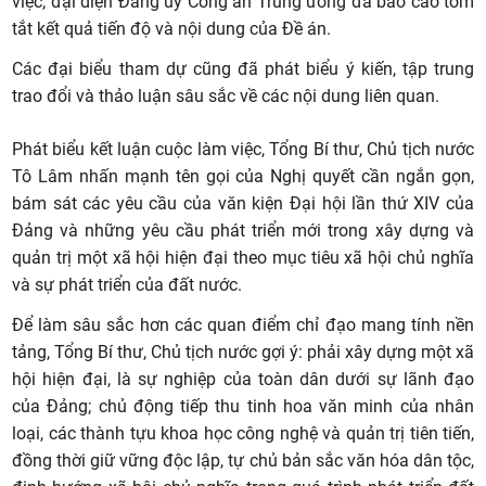
việc, đại diện Đảng ủy Công an Trung ương đã báo cáo tóm
tắt kết quả tiến độ và nội dung của Đề án.
Các đại biểu tham dự cũng đã phát biểu ý kiến, tập trung
trao đổi và thảo luận sâu sắc về các nội dung liên quan.
Phát biểu kết luận cuộc làm việc, Tổng Bí thư, Chủ tịch nước
Tô Lâm nhấn mạnh tên gọi của Nghị quyết cần ngắn gọn,
bám sát các yêu cầu của văn kiện Đại hội lần thứ XIV của
Đảng và những yêu cầu phát triển mới trong xây dựng và
quản trị một xã hội hiện đại theo mục tiêu xã hội chủ nghĩa
và sự phát triển của đất nước.
Để làm sâu sắc hơn các quan điểm chỉ đạo mang tính nền
tảng, Tổng Bí thư, Chủ tịch nước gợi ý: phải xây dựng một xã
hội hiện đại, là sự nghiệp của toàn dân dưới sự lãnh đạo
của Đảng; chủ động tiếp thu tinh hoa văn minh của nhân
loại, các thành tựu khoa học công nghệ và quản trị tiên tiến,
đồng thời giữ vững độc lập, tự chủ bản sắc văn hóa dân tộc,