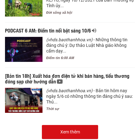
KL/TU, ngày 10/12/2021 của Ban Thường vụ
Tỉnh ủy...
Đời sống xã hội
PODCAST 6 AM: Điểm tin nổi bật sáng 10/6
(vhds.baothanhhoa.vn)
- Những thông tin
đáng chú ý: Dự thảo Luật Nhà giáo không
cấm dạy...
Điểm tin 6:00 AM
[Bản tin 18h] Xuất hóa đơn điện tử khi bán hàng, tiểu thương
đóng sạp chờ hướng dẫn
(vhds.baothanhhoa.vn)
- Bản tin hôm nay
ngày 5/6 có những thông tin đáng chú ý sau:
Thủ...
Thời sự
Xem thêm