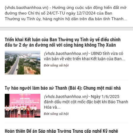
(vhds.baothanhhoa.vn) - Hưởng ứng cuộc vận động hiến đất mở
đường theo Chỉ thị số 24/CT-TU ngày 12/7/2024 của Ban
Thường vụ Tỉnh ủy, hàng nghìn hộ dân trên địa bàn tỉnh Thanh...
Triển khai Kết luận của Ban Thường vụ Tỉnh ủy về điều chỉnh
đầu tư 2 dự án đường nối với cảng hàng không Thọ Xuân
(vhds.baothanhhoa.vn)
- UBND tỉnh vừa có
văn bản về việc triển khai Kết luận của Ban...
Đời sống xã hội
Tự hào người làm báo xứ Thanh (Bài 4): Chung một mái nhà
(vhds.baothanhhoa.vn)
- Ngày 1/6/2025
đánh dấu một cột mốc đặc biệt khi Báo Thanh
Hóa và...
Đời sống xã hội
Hoàn thiện Đề án Sáp nhập Trường Trung cấp nghề Kỹ nghệ