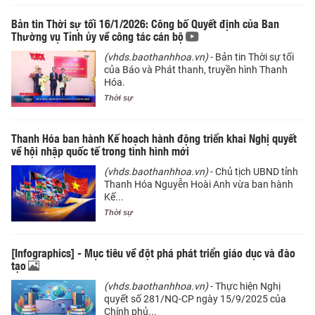
Bản tin Thời sự tối 16/1/2026: Công bố Quyết định của Ban
Thường vụ Tỉnh ủy về công tác cán bộ
(vhds.baothanhhoa.vn)
- Bản tin Thời sự tối
của Báo và Phát thanh, truyền hình Thanh
Hóa.
Thời sự
Thanh Hóa ban hành Kế hoạch hành động triển khai Nghị quyết
về hội nhập quốc tế trong tình hình mới
(vhds.baothanhhoa.vn)
- Chủ tịch UBND tỉnh
Thanh Hóa Nguyễn Hoài Anh vừa ban hành
Kế...
Thời sự
[Infographics] - Mục tiêu về đột phá phát triển giáo dục và đào
tạo
(vhds.baothanhhoa.vn)
- Thực hiện Nghị
quyết số 281/NQ-CP ngày 15/9/2025 của
Chính phủ...