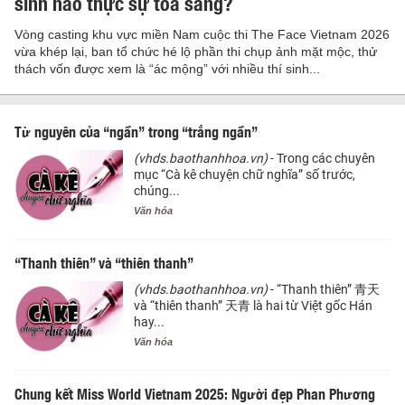
sinh nào thực sự tỏa sáng?
Vòng casting khu vực miền Nam cuộc thi The Face Vietnam 2026
vừa khép lại, ban tổ chức hé lộ phần thi chụp ảnh mặt mộc, thử
thách vốn được xem là “ác mộng” với nhiều thí sinh...
Từ nguyên của “ngần” trong “trắng ngần”
(vhds.baothanhhoa.vn)
- Trong các chuyên
mục “Cà kê chuyện chữ nghĩa” số trước,
chúng...
Văn hóa
“Thanh thiên” và “thiên thanh”
(vhds.baothanhhoa.vn)
- “Thanh thiên” 青天
và “thiên thanh” 天青 là hai từ Việt gốc Hán
hay...
Văn hóa
Chung kết Miss World Vietnam 2025: Người đẹp Phan Phương