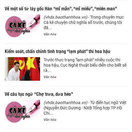
Về một số từ láy gốc Hán “mĩ mãn”, “mĩ miều”, “miên man”
(vhds.baothanhhoa.vn)
- Trong chuyên mục
Cà kê chuyện chữ nghĩa số trước, chúng tôi
đã...
Văn hóa
Kiểm soát, chấn chỉnh tình trạng “lạm phát” thi hoa hậu
Trước thực trạng "lạm phát" nhiều cuộc thi
hoa hậu, Cục Nghệ thuật biểu diễn cho biết sẽ
rà...
Văn hóa
Về câu tục ngữ “Chợ trưa, dưa héo”
(vhds.baothanhhoa.vn)
- Từ điển tục ngữ Việt
(Nguyễn Đức Dương - NXB Tổng hợp TP Hồ
Chí...
Văn hóa