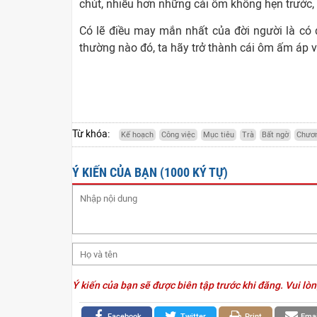
chút, nhiều hơn những cái ôm không hẹn trước,
Có lẽ điều may mắn nhất của đời người là có 
thường nào đó, ta hãy trở thành cái ôm ấm áp
Từ khóa:
Kế hoạch
Công việc
Mục tiêu
Trà
Bất ngờ
Chươn
Ý KIẾN CỦA BẠN (1000 KÝ TỰ)
Ý kiến của bạn sẽ được biên tập trước khi đăng. Vui lòn
Facebook
Twitter
Print
Emai