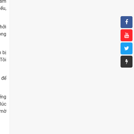
ham
ếu,
hởi
ong
 bị
Tôi
 để
ếng
lúc
 mờ