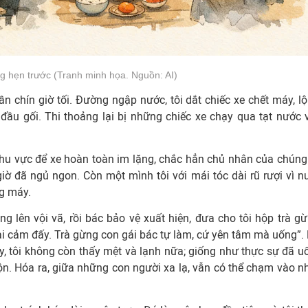
 hẹn trước (Tranh minh họa. Nguồn: AI)
n chín giờ tối. Đường ngập nước, tôi dắt chiếc xe chết máy, lội
u gối. Thi thoảng lại bị những chiếc xe chạy qua tạt nước 
Khu vực để xe hoàn toàn im lặng, chắc hẳn chủ nhân của chúng
giờ đã ngủ ngon. Còn một mình tôi với mái tóc dài rũ rượi vì n
g máy.
g lên vội vã, rồi bác bảo vệ xuất hiện, đưa cho tôi hộp trà gừ
i cảm đấy. Trà gừng con gái bác tự làm, cứ yên tâm mà uống”. 
 ấy, tôi không còn thấy mệt và lạnh nữa; giống như thực sự đã u
n. Hóa ra, giữa những con người xa lạ, vẫn có thể chạm vào n