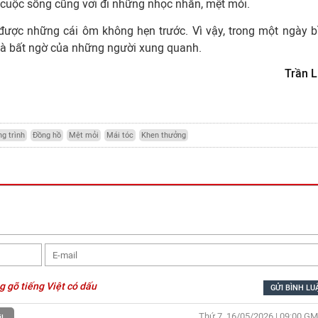
 cuộc sống cũng vơi đi những nhọc nhằn, mệt mỏi.
được những cái ôm không hẹn trước. Vì vậy, trong một ngày b
 và bất ngờ của những người xung quanh.
Trần L
g trình
Đồng hồ
Mệt mỏi
Mái tóc
Khen thưởng
g gõ tiếng Việt có dấu
Thứ 7, 16/05/2026 | 09:00
GM
l