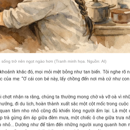
sống trở nên ngọt ngào hơn (Tranh minh họa. Nguồn: AI)
khoảnh khắc đó, mọi mỏi mệt bỗng như tan biến. Tôi nghe rõ n
c của mẹ: “Ơ cái con bé này, lấy chồng đến nơi mà cứ như con 
ôi chợt nhận ra rằng, chúng ta thường mong chờ và vỡ oà vì nh
 thưởng, đi du lịch, hoàn thành xuất sắc một cột mốc trong cuộc 
 quan tâm nho nhỏ cũng đủ khiến lòng người ấm lại. Là một 
hộp trà gừng ấm áp giữa đêm mưa, một chiếc ô che giữa trưa n
bếp nhỏ... Dường như để tâm đến những người xung quanh hơn 