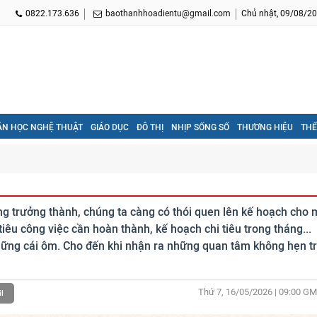
0822.173.636
baothanhhoadientu@gmail.com
Chủ nhật, 09/08/20
ĂN HỌC NGHỆ THUẬT
GIÁO DỤC
ĐÔ THỊ
NHỊP SỐNG SỐ
THƯƠNG HIỆU
THỂ
àng trưởng thành, chúng ta càng có thói quen lên kế hoạch cho 
iêu công việc cần hoàn thành, kế hoạch chi tiêu trong tháng...
những cái ôm. Cho đến khi nhận ra những quan tâm không hẹn t
Thứ 7, 16/05/2026 | 09:00
GM
l