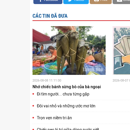
CÁC TIN ĐÃ ĐƯA
2026-08-08 11:11:00
2026-08-07 
Nhớ chiếc bánh sừng bò của bà ngoại
Đi tìm người... chưa từng gặp
Đôi vai nhỏ và những ước mơ lớn
Trọn vẹn niềm tri ân
Chiếc neo lý trí giữa dòng nước xiết