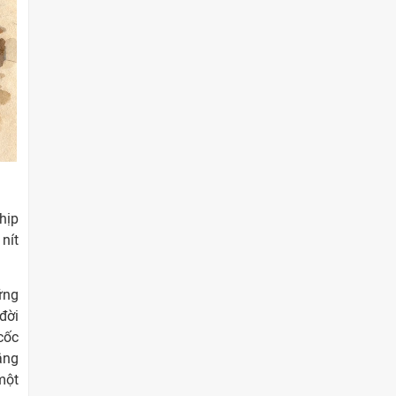
hịp
nít
ững
đời
cốc
ắng
một