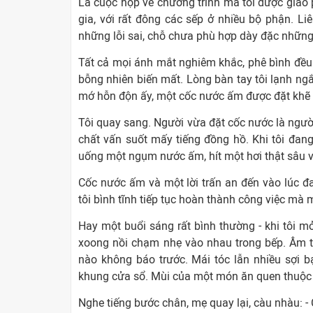
Là cuộc họp về chương trình mà tôi được giao 
gia, với rất đông các sếp ở nhiều bộ phận. Li
những lỗi sai, chỗ chưa phù hợp dày đặc những 
Tất cả mọi ánh mắt nghiêm khắc, phê bình đều 
bỗng nhiên biến mất. Lòng bàn tay tôi lạnh ng
mớ hỗn độn ấy, một cốc nước ấm được đặt khẽ b
Tôi quay sang. Người vừa đặt cốc nước là người
chất vấn suốt mấy tiếng đồng hồ. Khi tôi đang 
uống một ngụm nước ấm, hít một hơi thật sâu và 
Cốc nước ấm và một lời trấn an đến vào lúc đ
tôi bình tĩnh tiếp tục hoàn thành công việc mà 
Hay một buổi sáng rất bình thường - khi tôi m
xoong nồi chạm nhẹ vào nhau trong bếp. Âm tha
nào không báo trước. Mái tóc lẫn nhiều sợi 
khung cửa sổ. Mùi của một món ăn quen thuộc l
Nghe tiếng bước chân, mẹ quay lại, càu nhàu: -