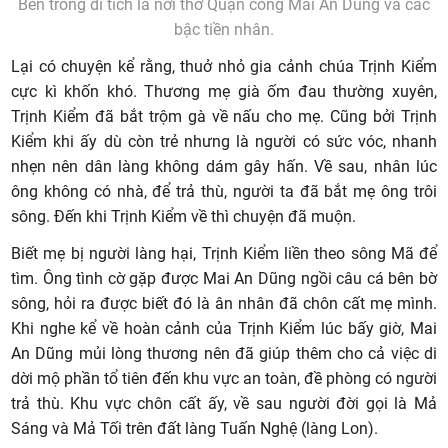
Bên trong di tích là nơi thờ Quận công Mai An Dũng và các
bậc tiền nhân.
Lại có chuyện kể rằng, thuở nhỏ gia cảnh chúa Trịnh Kiểm
cực kì khốn khó. Thương mẹ già ốm đau thường xuyên,
Trịnh Kiểm đã bắt trộm gà về nấu cho mẹ. Cũng bởi Trịnh
Kiểm khi ấy dù còn trẻ nhưng là người có sức vóc, nhanh
nhẹn nên dân làng không dám gây hấn. Về sau, nhân lúc
ông không có nhà, để trả thù, người ta đã bắt mẹ ông trôi
sông. Đến khi Trịnh Kiểm về thì chuyện đã muộn.
Biết mẹ bị người làng hại, Trịnh Kiểm liền theo sông Mã để
tìm. Ông tình cờ gặp được Mai An Dũng ngồi câu cá bên bờ
sông, hỏi ra được biết đó là ân nhân đã chôn cất mẹ mình.
Khi nghe kể về hoàn cảnh của Trịnh Kiểm lúc bấy giờ, Mai
An Dũng mủi lòng thương nên đã giúp thêm cho cả việc di
dời mộ phần tổ tiên đến khu vực an toàn, đề phòng có người
trả thù. Khu vực chôn cất ấy, về sau người đời gọi là Mả
Sáng và Mả Tối trên đất làng Tuấn Nghệ (làng Lon).