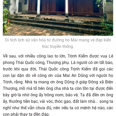
Di tích lịch sử văn hóa từ đường họ Mai mang vẻ đẹp kiến
trúc truyền thống.
Về sau, với nhiều công lao to lớn, Trịnh Kiểm được vua Lê
phong Thái Quốc công, Thượng phụ. Là người có ơn tất báo,
trước khi qua đời, Thái Quốc công Trịnh Kiểm đã gọi các
con lại dặn dò về công ơn của Mai An Dũng với người họ
Trịnh, rằng: Nhà ta mang ơn ông Dũng ở giáp Đông xã Biện
Thượng, mồ mả tổ tiên ông cha nhà ta còn tồn tại được đến
bây giờ là nhờ ông ấy trông nom, bảo vệ. Ta đã đền ơn ông
ấy, thưởng tiền bạc, vải vóc, thóc gạo, đất làm nhà... song ta
nghĩ như thế vẫn chưa đủ, nên nếu ta có mệnh hệ nào, các
con phải thay ta đền đáp.