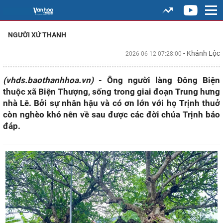
NGƯỜI XỨ THANH
- Khánh Lộc
2026-06-12 07:28:00
(vhds.baothanhhoa.vn)
- Ông người làng Đông Biện
thuộc xã Biện Thượng, sống trong giai đoạn Trung hưng
nhà Lê. Bởi sự nhân hậu và có ơn lớn với họ Trịnh thuở
còn nghèo khó nên về sau được các đời chúa Trịnh báo
đáp.