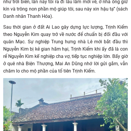
như trời biển, lần này tôi ra đi lâu lắm mới về, ở nhà ông giữ
kín và trông non phần mộ giúp tôi, sau này xin hậu tạ” (sách
Danh nhân Thanh Hóa).
Sau thời gian ở đất Ai Lao gây dựng lực lượng, Trịnh Kiểm
theo Nguyễn Kim quay trở về nước để chuẩn bị đối đầu với
quân Mạc. Sự nghiệp Trung hưng nhà Lê mới bắt đầu thì
Nguyễn Kim bị kẻ gian hãm hại, Trịnh Kiểm khi ấy đã là con
rể Nguyễn Kim kế nghiệp cha vợ, tiếp tục nghiệp lớn. Bấy giờ
ở quê nhà Biện Thượng, Mai An Dũng nhớ lời gửi gắm, vẫn
chăm lo cho mộ phần của tổ tiên Trịnh Kiểm.