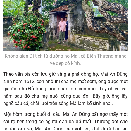
Không gian Di tích từ đường họ Mai, xã Biện Thương mang
vẻ đẹp cổ kính.
Theo văn bia còn lưu giữ và gia phả dòng họ, Mai An Dũng
sinh năm 1512, còn nhỏ thì cha mẹ mất sớm, ông được một
gia đình họ Đỗ trong làng nhận làm con nuôi. Tuy nhiên, vài
năm sau đó cha mẹ nuôi cũng qua đời. Bấy giờ, ông lấy
nghề câu cá, chài lưới trên sông Mã làm kế sinh nhai.
Một hôm, trong buổi đi câu, Mai An Dũng bất ngờ thấy một
cái rọ bên trong có người đàn bà đã mất. Thương xót cho
người xấu số, Mai An Dũng bèn vớt lên, đặt dưới bụi lau