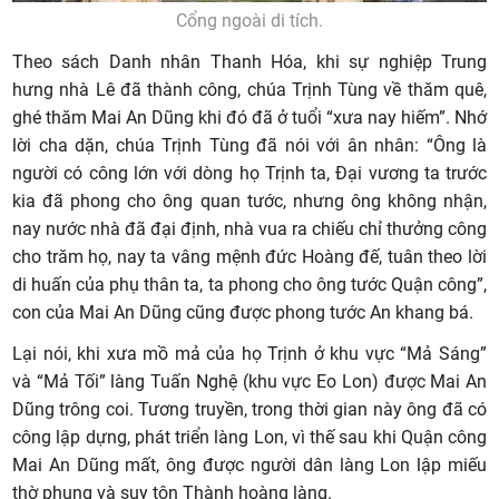
Cổng ngoài di tích.
Theo sách Danh nhân Thanh Hóa, khi sự nghiệp Trung
hưng nhà Lê đã thành công, chúa Trịnh Tùng về thăm quê,
ghé thăm Mai An Dũng khi đó đã ở tuổi “xưa nay hiếm”. Nhớ
lời cha dặn, chúa Trịnh Tùng đã nói với ân nhân: “Ông là
người có công lớn với dòng họ Trịnh ta, Đại vương ta trước
kia đã phong cho ông quan tước, nhưng ông không nhận,
nay nước nhà đã đại định, nhà vua ra chiếu chỉ thưởng công
cho trăm họ, nay ta vâng mệnh đức Hoàng đế, tuân theo lời
di huấn của phụ thân ta, ta phong cho ông tước Quận công”,
con của Mai An Dũng cũng được phong tước An khang bá.
Lại nói, khi xưa mồ mả của họ Trịnh ở khu vực “Mả Sáng”
và “Mả Tối” làng Tuấn Nghệ (khu vực Eo Lon) được Mai An
Dũng trông coi. Tương truyền, trong thời gian này ông đã có
công lập dựng, phát triển làng Lon, vì thế sau khi Quận công
Mai An Dũng mất, ông được người dân làng Lon lập miếu
thờ phụng và suy tôn Thành hoàng làng.