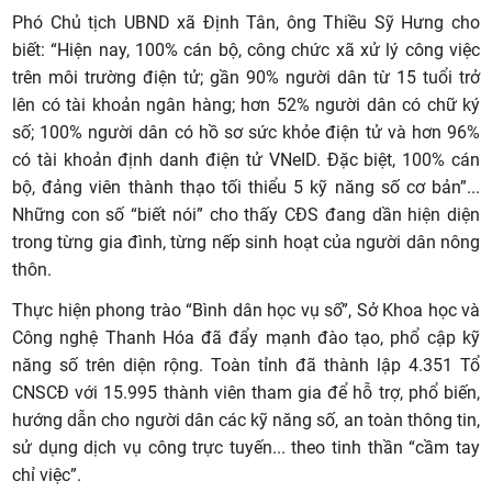
Phó Chủ tịch UBND xã Định Tân, ông Thiều Sỹ Hưng cho
biết: “Hiện nay, 100% cán bộ, công chức xã xử lý công việc
trên môi trường điện tử; gần 90% người dân từ 15 tuổi trở
lên có tài khoản ngân hàng; hơn 52% người dân có chữ ký
số; 100% người dân có hồ sơ sức khỏe điện tử và hơn 96%
có tài khoản định danh điện tử VNeID. Đặc biệt, 100% cán
bộ, đảng viên thành thạo tối thiểu 5 kỹ năng số cơ bản”...
Những con số “biết nói” cho thấy CĐS đang dần hiện diện
trong từng gia đình, từng nếp sinh hoạt của người dân nông
thôn.
Thực hiện phong trào “Bình dân học vụ số”, Sở Khoa học và
Công nghệ Thanh Hóa đã đẩy mạnh đào tạo, phổ cập kỹ
năng số trên diện rộng. Toàn tỉnh đã thành lập 4.351 Tổ
CNSCĐ với 15.995 thành viên tham gia để hỗ trợ, phổ biến,
hướng dẫn cho người dân các kỹ năng số, an toàn thông tin,
sử dụng dịch vụ công trực tuyến... theo tinh thần “cầm tay
chỉ việc”.