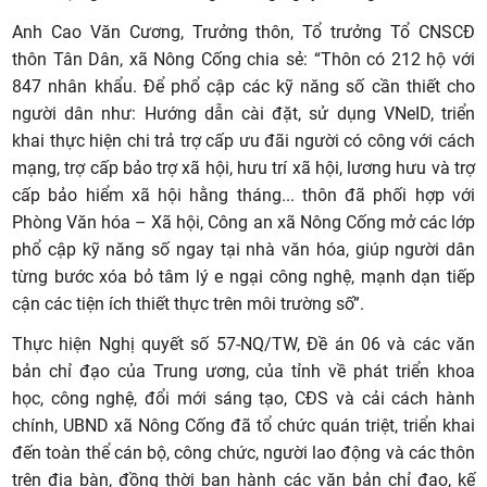
Anh Cao Văn Cương, Trưởng thôn, Tổ trưởng Tổ CNSCĐ
thôn Tân Dân, xã Nông Cống chia sẻ: “Thôn có 212 hộ với
847 nhân khẩu. Để phổ cập các kỹ năng số cần thiết cho
người dân như: Hướng dẫn cài đặt, sử dụng VNeID, triển
khai thực hiện chi trả trợ cấp ưu đãi người có công với cách
mạng, trợ cấp bảo trợ xã hội, hưu trí xã hội, lương hưu và trợ
cấp bảo hiểm xã hội hằng tháng... thôn đã phối hợp với
Phòng Văn hóa – Xã hội, Công an xã Nông Cống mở các lớp
phổ cập kỹ năng số ngay tại nhà văn hóa, giúp người dân
từng bước xóa bỏ tâm lý e ngại công nghệ, mạnh dạn tiếp
cận các tiện ích thiết thực trên môi trường số”.
Thực hiện Nghị quyết số 57-NQ/TW, Đề án 06 và các văn
bản chỉ đạo của Trung ương, của tỉnh về phát triển khoa
học, công nghệ, đổi mới sáng tạo, CĐS và cải cách hành
chính, UBND xã Nông Cống đã tổ chức quán triệt, triển khai
đến toàn thể cán bộ, công chức, người lao động và các thôn
trên địa bàn, đồng thời ban hành các văn bản chỉ đạo, kế