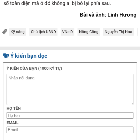
số toàn diện mà ở đó không ai bị bỏ lại phía sau.
Bài và ảnh: Linh Hương
Kỹ năng
Chủ tịch UBND
VNeID
Nông Cống
Nguyễn Thị Hoa
Ý kiến bạn đọc
Ý KIẾN CỦA BẠN (1000 KÝ TỰ)
HỌ TÊN
EMAIL