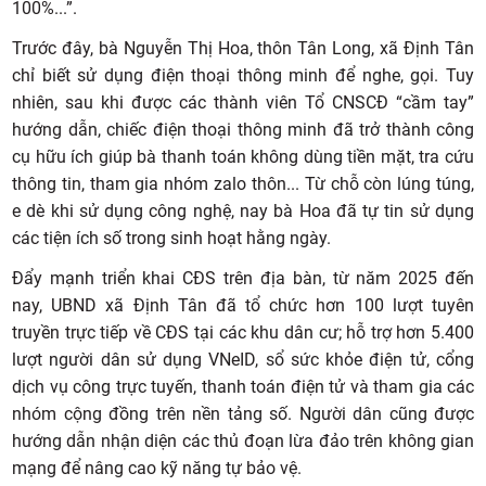
100%...”.
Trước đây, bà Nguyễn Thị Hoa, thôn Tân Long, xã Định Tân
chỉ biết sử dụng điện thoại thông minh để nghe, gọi. Tuy
nhiên, sau khi được các thành viên Tổ CNSCĐ “cầm tay”
hướng dẫn, chiếc điện thoại thông minh đã trở thành công
cụ hữu ích giúp bà thanh toán không dùng tiền mặt, tra cứu
thông tin, tham gia nhóm zalo thôn... Từ chỗ còn lúng túng,
e dè khi sử dụng công nghệ, nay bà Hoa đã tự tin sử dụng
các tiện ích số trong sinh hoạt hằng ngày.
Đẩy mạnh triển khai CĐS trên địa bàn, từ năm 2025 đến
nay, UBND xã Định Tân đã tổ chức hơn 100 lượt tuyên
truyền trực tiếp về CĐS tại các khu dân cư; hỗ trợ hơn 5.400
lượt người dân sử dụng VNeID, sổ sức khỏe điện tử, cổng
dịch vụ công trực tuyến, thanh toán điện tử và tham gia các
nhóm cộng đồng trên nền tảng số. Người dân cũng được
hướng dẫn nhận diện các thủ đoạn lừa đảo trên không gian
mạng để nâng cao kỹ năng tự bảo vệ.