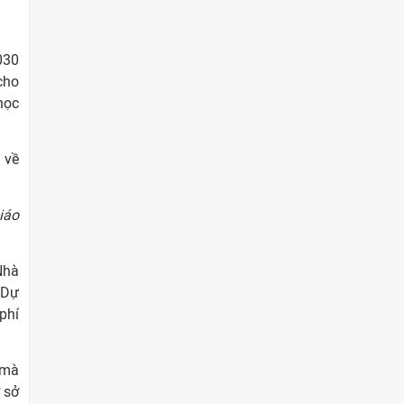
030
cho
học
 về
iáo
Nhà
 Dự
phí
 mà
ơ sở