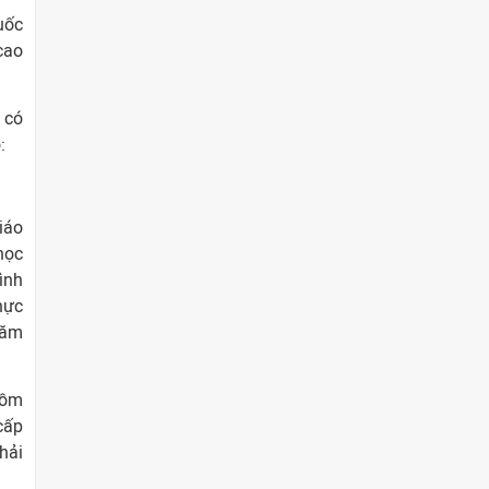
uốc
cao
 có
:
iáo
học
ình
hực
năm
gồm
cấp
hải