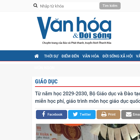
THỜI SỰ
ĐIỂM ĐẾN
VĂN HÓA
ĐỜI SỐNG XÃ HỘI
V
MÓN NGON
GIÁO DỤC
Từ năm học 2029-2030, Bộ Giáo dục và Đào tạo 
miễn học phí, giáo trình môn học giáo dục quốc
Facebook
Twitter
Print
Emai