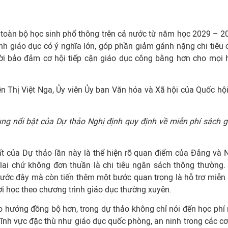
 toàn bộ học sinh phổ thông trên cả nước từ năm học 2029 – 2
h giáo dục có ý nghĩa lớn, góp phần giảm gánh nặng chi tiêu 
hời bảo đảm cơ hội tiếp cận giáo dục công bằng hơn cho mọi 
n Thị Việt Nga, Ủy viên Ủy ban Văn hóa và Xã hội của Quốc hội
ng nổi bật của Dự thảo Nghị định quy định về miễn phí sách g
t của Dự thảo lần này là thể hiện rõ quan điểm của Đảng và 
lai chứ không đơn thuần là chi tiêu ngân sách thông thường.
rước đây mà còn tiến thêm một bước quan trọng là hỗ trợ miễn 
i học theo chương trình giáo dục thường xuyên.
eo hướng đồng bộ hơn, trong dự thảo không chỉ nói đến học phí
số lĩnh vực đặc thù như giáo dục quốc phòng, an ninh trong các c