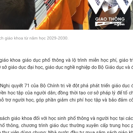
ch giáo khoa từ năm học 2029-2030.
iáo khoa giáo dục phổ thông và lộ trình miễn học phí, giáo tr
 sở giáo dục đại học, giáo dục nghề nghiệp do Bộ Giáo dục và 
ghị quyết 71 của Bộ Chính trị về đột phá phát triển giáo dục 
n học tập của người dân; đồng thời tạo cơ sở pháp lý để tổ c
hỗ trợ người học, góp phần giảm chi phí học tập và bảo đảm c
sách giáo khoa đối với học sinh phổ thông và người học tại các
phổ thông, chương trình giáo dục thường xuyên cấp trung học 
nh thư viện dùng chung: Nhà nước đầu tư mua sắm sách giáo k