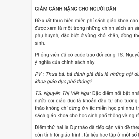
GIẢM GÁNH NẶNG CHO NGƯỜI DÂN
Đề xuất thực hiện miễn phí sách giáo khoa cho
được xem là một trong những chính sách an sin
phụ huynh, đặc biệt ở vùng khó khăn, đồng t
sinh.
Phóng viên đã có cuộc trao đổi cùng TS. Nguyễ
ý nghĩa của chính sách này.
PV : Thưa bà, bà đánh giá đâu là những nội du
khoa giáo dục phổ thông?
TS. Nguyễn Thị Việt Nga:
Đặc điểm nổi bật nhấ
nước coi giáo dục là khoản đầu tư cho tương 
thảo không chỉ dừng ở việc miễn học phí như t
sách giáo khoa cho học sinh phổ thông và ngườ
Điểm thứ hai là Dự thảo đã tiếp cận vấn đề th
còn tính tới giáo trình, tài liệu học tập ở một 