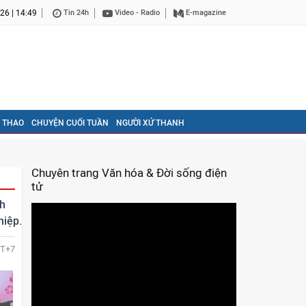
26 | 14:49
Tin 24h
Video - Radio
E-magazine
 THAO
CHUYỆN CUỐI TUẦN
NGƯỜI XỨ THANH
Chuyên trang Văn hóa & Đời sống điện
tử
nh
hiệp.
T+7