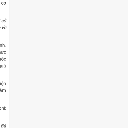
 cơ
 sở
 về
ình.
hực
uộc
quả
.
iện
iảm
hí;
 Bà