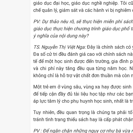
giáo dục đại học, giáo dục nghề nghiệp. Tôi 
chế quản lý, giám sát và các hành vi bị nghiêm
PV: Dự thảo nêu rõ, sẽ thực hiện miễn phí sác
giáo dục thực hiện chương trình giáo dục phổ 
ý nghĩa của nội dung này?
TS. Nguyễn Thị Việt Nga:
Đây là chính sách có ý
Đa số cử tri đều đánh giá cao với chính sách n
tế để một học sinh được đến trường, gia đình 
và chi phí này tăng đều qua từng năm học. N
không chỉ là hỗ trợ vật chất đơn thuần mà còn
Một trẻ em ở vùng sâu, vùng xa hay được sinh r
để tiếp cận đầy đủ tài liệu học tập như các b
áp lực tâm lý cho phụ huynh học sinh, nhất là t
Tuy nhiên, đều quan trọng là chúng ta phải tổ
tránh tình trạng thiếu sách hay là cấp phát chậm
PV : Để ngăn chặn những nguy cơ như bà vừa nó