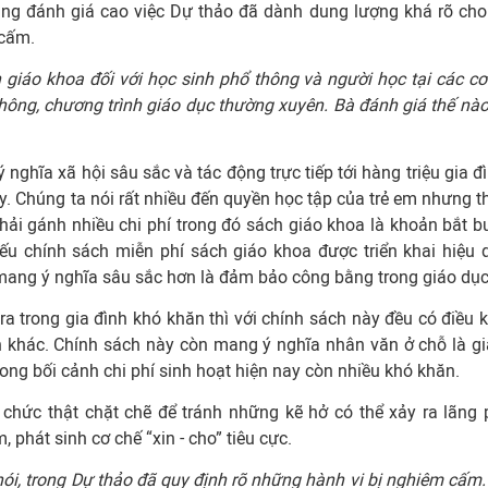
cũng đánh giá cao việc Dự thảo đã dành dung lượng khá rõ cho
 cấm.
h giáo khoa đối với học sinh phổ thông và người học tại các cơ
thông, chương trình giáo dục thường xuyên. Bà đánh giá thế nào
 nghĩa xã hội sâu sắc và tác động trực tiếp tới hàng triệu gia đ
ày. Chúng ta nói rất nhiều đến quyền học tập của trẻ em nhưng t
phải gánh nhiều chi phí trong đó sách giáo khoa là khoản bắt b
ếu chính sách miễn phí sách giáo khoa được triển khai hiệu 
 mang ý nghĩa sâu sắc hơn là đảm bảo công bằng trong giáo dục
a trong gia đình khó khăn thì với chính sách này đều có điều k
ạn khác. Chính sách này còn mang ý nghĩa nhân văn ở chỗ là g
rong bối cảnh chi phí sinh hoạt hiện nay còn nhiều khó khăn.
 chức thật chặt chẽ để tránh những kẽ hở có thể xảy ra lãng p
, phát sinh cơ chế “xin - cho” tiêu cực.
i, trong Dự thảo đã quy định rõ những hành vi bị nghiêm cấm.