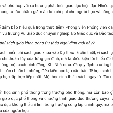
 và phù hợp với xu hướng phát triển giáo dục hiện đại. Nhiều q
chung từ lâu nhằm giảm áp lực chi phí cho người học và nâng 
ể đảm bảo hiệu quả trong thực tiễn? Phóng viên Phóng viên đã
 vụ trưởng Vụ Giáo dục chuyên nghiệp, Bộ Giáo dục và Đào tạo
 phí sách giáo khoa trong Dự thảo Nghị định mới này?
sách miễn phí sách giáo khoa vào Dự thảo là cần thiết, vì sách g
i thuần túy của từng gia đình, mà là điều kiện tối thiểu để 
thông một cách bình đẳng. Khi Nhà nước đã quy định chương tr
hì cần chuẩn bị những điều kiện học tập căn bản để học sinh t
ụ học tập trực tiếp nhất. Một học sinh thiếu sách ngay từ đầu 
ến học sinh phổ thông trong trường phổ thông, mà còn bao 
nh giáo dục phổ thông và chương trình giáo dục thường xuyên 
o dục không thể chỉ tính trong trường công lập chính quy, mà p
u của người học.