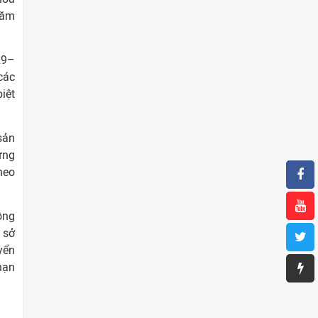
năm
29–
các
iệt
sản
ứng
heo
ồng
 sở
yển
hạn