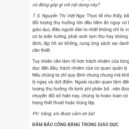
có đóng góp gì với nội dung này?
T S. Nguyễn Thị Việt Nga:
Thực tế cho thấy, bấ
đối tượng thụ hưởng lớn đều tiềm ẩn nguy cơ b
giáo dục, điều người dân lo nhất không chỉ là v
có bị biến tướng, phát sinh lạm thu hay không.
định, lập hồ sơ khống, cung ứng sách sai dan
cần thiết.
Tuy nhiên cần làm rõ hơn trách nhiệm của từng 
dục đến đâu; trách nhiệm của cơ quan quản lý đ
Nếu chúng ta chỉ quy định chung chung mà không
lý ngay và dứt điểm. Ngoài ra,cần quan tâm đế
tượng thụ hưởng rồi kinh phí phân bổ...nên đư
chuyển đổi số hiện nay, chúng ta hoàn toàn có
trạng thất thoát hoặc trùng lặp.
PV: Vâng, xin được cảm ơn bà!
ĐẢM BẢO CÔNG BẰNG TRONG GIÁO DỤC