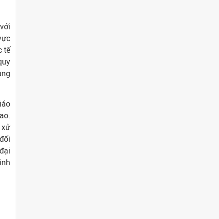
với
vực
 tế
quy
ùng
iáo
ao.
 xử
đối
đại
ình