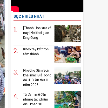
ĐỌC NHIỀU NHẤT
1.
[Thanh Hóa xưa và
nay] Nơi thời gian
lắng đọng
2.
Khéo tay kết trọn
tâm thành
3.
Phường Sầm Sơn
khai mạc Giải bóng
đá U13 lần thứ II,
năm 2026
4.
Từ đam mê đến
những tác phẩm
điêu khắc 3D