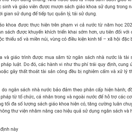
học sinh và giáo viên được mượn sách giáo khoa sử dụng trong 
i gian sử dụng để tiếp tục quản lý, tái sử dụng.
giáo khoa được thực hiện trên phạm vi cả nước từ năm học 20
 sách được khuyến khích triển khai sớm hơn, ưu tiên đối với 
c thiểu số và miền núi, vùng có điều kiện kinh tế – xã hội đặc b
oa và giáo trình được mua sắm từ ngân sách nhà nước là tài 
pháp luật. Do đó, các hành vi như thu phí trái quy định, cung 
ặc gây thất thoát tài sản công đều bị nghiêm cấm và xử lý t
ịnh do ngân sách nhà nước bảo đảm theo phân cấp hiện hành; đ
pháp từ tổ chức, cá nhân trong và ngoài nước để hỗ trợ các cơ
ụng tối đa số lượng sách giáo khoa hiện có, tăng cường luân chu
 thông thư viện nhằm nâng cao hiệu quả sử dụng ngân sách và 
 định này