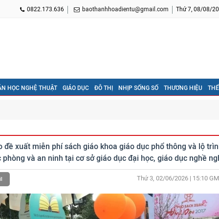
0822.173.636
baothanhhoadientu@gmail.com
Thứ 7, 08/08/20
ĂN HỌC NGHỆ THUẬT
GIÁO DỤC
ĐÔ THỊ
NHỊP SỐNG SỐ
THƯƠNG HIỆU
THỂ
đề xuất miễn phí sách giáo khoa giáo dục phổ thông và lộ trì
 phòng và an ninh tại cơ sở giáo dục đại học, giáo dục nghề ng
Thứ 3, 02/06/2026 | 15:10
GM
l