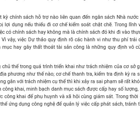
t kỳ chính sách hỗ trợ nào liên quan đến ngân sách Nhà nước 
ị lợi dụng nếu thiếu đi cơ chế kiểm soát chặt chẽ. Trong lĩnh 
iệc có chính sách hay không mà là chính sách đó khi đi vào thực
 Vì vậy, việc Dự thảo quy định rõ các hành vi như thu phí trái 
h mục hay gây thất thoát tài sản công là những quy định vô c
chủ thể trong quá trình triển khai như trách nhiệm của cơ sở g
ịa phương như thế nào; cơ chế thanh tra, kiểm tra định kỳ ra s
 gắn với trách nhiệm cụ thể thì khi xảy ra sai phạm sẽ rất khó
n công khai, minh bạch danh mục sách được cấp hay số lượng, 
ợc công khai để phụ huynh và xã hội cùng giám sát. Trong thời 
 thể ứng dụng công nghệ để quản lý việc cấp phát sách, tránh t