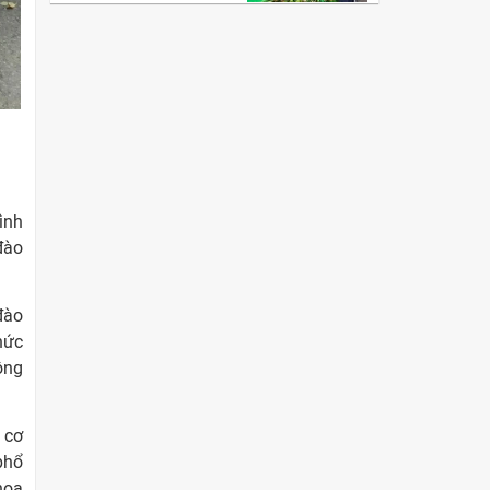
ình
đào
đào
hức
ông
 cơ
phổ
hoa