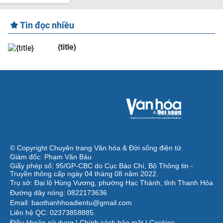
Tin đọc nhiều
{title}
© Copyright Chuyên trang Văn hóa & Đời sống điện tử.
Giám đốc: Phạm Văn Báu
Giấy phép số: 95/GP-CBC do Cục Báo Chí, Bộ Thông tin -
Truyền thông cấp ngày 04 tháng 08 năm 2022.
Trụ sở: Đại lộ Hùng Vương, phường Hạc Thành, tỉnh Thanh Hóa
Đường dây nóng: 0822173636
Email: baothanhhoadientu@gmail.com
Liên hệ QC: 02373858885.
Điều khoản sử dụng
|
Chính sách bảo mật
|
Cookies