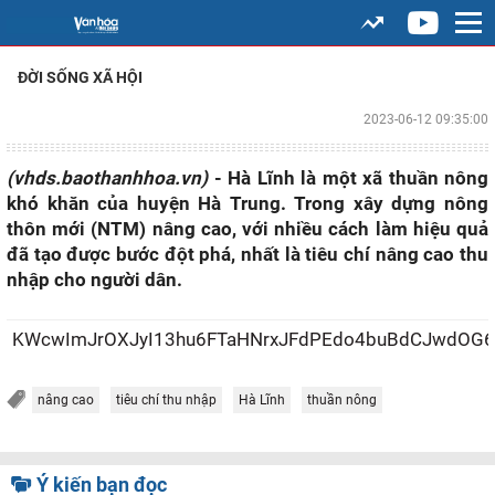
ĐỜI SỐNG XÃ HỘI
2023-06-12 09:35:00
(vhds.baothanhhoa.vn)
- Hà Lĩnh là một xã thuần nông
khó khăn của huyện Hà Trung. Trong xây dựng nông
thôn mới (NTM) nâng cao, với nhiều cách làm hiệu quả
đã tạo được bước đột phá, nhất là tiêu chí nâng cao thu
nhập cho người dân.
KWcwImJrOXJyI13hu6FTaHNrxJFdPEdo4buBdCJwdOG6oS
nâng cao
tiêu chí thu nhập
Hà Lĩnh
thuần nông
Ý kiến bạn đọc