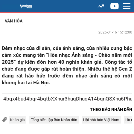
VĂN HÓA
2025-01-16 15:12:00
Đêm nhạc của di sản, của ánh sáng, của nhiều cung bậc
cảm xúc mang tên “Hòa nhạc Ánh sáng - Chào năm mới
2025” dự kiến đón hơn 40 nghìn khán giả. Công tác tổ
chức đang được gấp rút hoàn thiện. Nhiều thế hệ Gen Z
đang rất háo hức trước đêm nhạc ánh sáng có một
không hai tại Hà Nội.
4bqx4bud4bqr4bqtbXXhur
THEO BÁO NHÂN DÂN
Khán giả
Tổng biên tập Báo Nhân dân
Hội nhà báo Việt Nam
Hà n