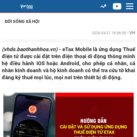
ĐỜI SỐNG XÃ HỘI
- VH
2026-04-21 16:06:00
(vhds.baothanhhoa.vn)
- eTax Mobile là ứng dụng Thuế
điện tử được cài đặt trên điện thoại di động thông minh
hệ điều hành IOS hoặc Android, cho phép cá nhân, cá
nhân kinh doanh và hộ kinh doanh có thể tra cứu tờ khai
đăng ký thuế mọi lúc, mọi nơi trên thiết bị di động.