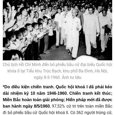
Chủ tịch Hồ Chí Minh đến bỏ phiếu bầu cử đại biểu Quốc hội
khóa II tại Tiểu khu Trúc Bạch, khu phố Ba Đình, Hà Nội,
ngày 8-5-1960. Ảnh tư liệu
*Do điều kiện chiến tranh. Quốc hội khoá I đã phải kéo
dài nhiệm kỳ 10 năm 1946-1960. Chiến tranh kết thúc;
Miền Bắc hoàn toàn giải phóng; Hiến pháp mới đã được
, 97,52% cử tri trên toàn miền Bắc
ban hành ngày 8/5/1960
đi bỏ phiếu bầu cử Quốc hội khoá II. Có 362 người trúng cử,