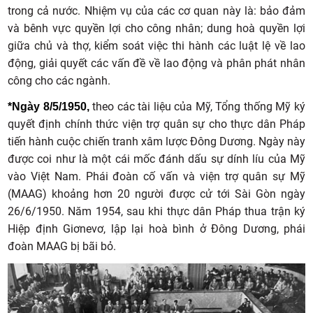
trong cả nước. Nhiệm vụ của các cơ quan này là: bảo đảm
và bênh vực quyền lợi cho công nhân; dung hoà quyền lợi
giữa chủ và thợ, kiểm soát việc thi hành các luật lệ về lao
động, giải quyết các vấn đề về lao động và phân phát nhân
công cho các ngành.
theo các tài liệu của Mỹ, Tổng thống Mỹ ký
*Ngày 8/5/1950,
quyết định chính thức viện trợ quân sự cho thực dân Pháp
tiến hành cuộc chiến tranh xâm lược Đông Dương. Ngày này
được coi như là một cái mốc đánh dấu sự dính líu của Mỹ
vào Việt Nam. Phái đoàn cố vấn và viện trợ quân sự Mỹ
(MAAG) khoảng hơn 20 người được cử tới Sài Gòn ngày
26/6/1950. Năm 1954, sau khi thực dân Pháp thua trận ký
Hiệp định Giơnevơ, lập lại hoà bình ở Đông Dương, phái
đoàn MAAG bị bãi bỏ.