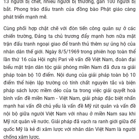
13 người bị chết, nhiều người bị thương, gần 100 người bị
bắt. Phong trào đấu tranh của đồng bào Phật giáo càng
phát triển mạnh mẽ.
Cùng phối hợp chặt chẽ với đòn tiến công quân sự ở các
chiến trường, Đảng ta chủ trương đẩy mạnh hơn nữa mặt
trận đấu tranh ngoại giao để tranh thủ thêm sự ủng hộ của
nhân dân thế giới. Ngày 8/5/1969 trong phiên họp toàn thể
lần thứ 16 của Hội nghị Pari về vấn đề Việt Nam, đoàn đại
biểu mặt trận dân tộc giải phóng miền Nam đã đưa ra giải
pháp toàn bộ 10 điểm. Nội dung của giải pháp toàn bộ 10
điểm thể hiện lập trường có tính chất nguyên tắc và biện
pháp sách lược mềm dẻo của ta trong việc giải quyết hoà
bình vấn đề miền Nam - Việt Nam, giải pháp đặc biệt nhấn
mạnh hai vấn đề chủ yếu là vấn đề Mỹ rút quân và vấn đề
nội bộ giữa người Việt Nam với nhau ở miền Nam sau khi
Mỹ rút quân về nước. Giải pháp đã vạch ra ranh giới giữa đế
quốc Mỹ là kẻ đi xâm lược với nhân dân Việt Nam là người
chống xâm lược.