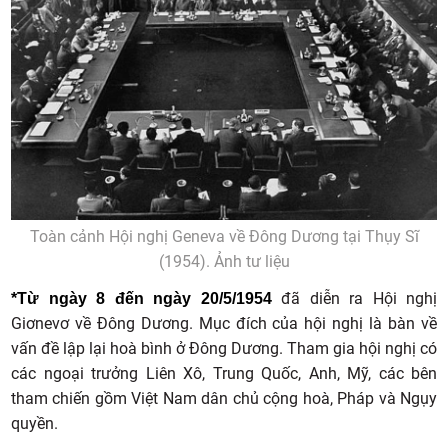
Toàn cảnh Hội nghị Geneva về Đông Dương tại Thụy Sĩ
(1954). Ảnh tư liệu
đã diễn ra Hội nghị
*Từ ngày 8 đến ngày 20/5/1954
Giơnevơ về Đông Dương. Mục đích của hội nghị là bàn về
vấn đề lập lại hoà bình ở Đông Dương. Tham gia hội nghị có
các ngoại trưởng Liên Xô, Trung Quốc, Anh, Mỹ, các bên
tham chiến gồm Việt Nam dân chủ cộng hoà, Pháp và Ngụy
quyền.