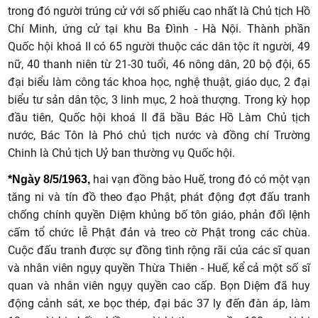
trong đó người trúng cử với số phiếu cao nhất là Chủ tịch Hồ
Chí Minh, ứng cử tại khu Ba Đình - Hà Nội. Thành phần
Quốc hội khoá II có 65 người thuộc các dân tộc ít người, 49
nữ, 40 thanh niên từ 21-30 tuổi, 46 nông dân, 20 bộ đội, 65
đại biểu làm công tác khoa học, nghệ thuật, giáo dục, 2 đại
biểu tư sản dân tộc, 3 linh mục, 2 hoà thượng. Trong kỳ họp
đầu tiên, Quốc hội khoá II đã bầu Bác Hồ Làm Chủ tịch
nước, Bác Tôn là Phó chủ tịch nước và đồng chí Trường
Chinh là Chủ tịch Uỷ ban thường vụ Quốc hội.
hai vạn đồng bào Huế, trong đó có một vạn
*Ngày 8/5/1963,
tăng ni và tín đồ theo đạo Phật, phát động đợt đấu tranh
chống chính quyền Diệm khủng bố tôn giáo, phản đối lệnh
cấm tổ chức lễ Phật đản và treo cờ Phật trong các chùa.
Cuộc đấu tranh được sự đồng tình rộng rãi của các sĩ quan
và nhân viên ngụy quyền Thừa Thiên - Huế, kể cả một số sĩ
quan và nhân viên ngụy quyền cao cấp. Bọn Diệm đã huy
động cảnh sát, xe bọc thép, đại bác 37 ly đến đàn áp, làm