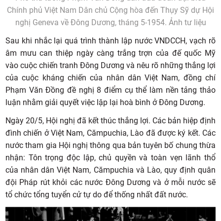
Chính phủ Việt Nam Dân chủ Cộng hòa đến Thụy Sỹ dự Hội
nghị Geneva về Đông Dương, tháng 5-1954. Ảnh tư liệu
Sau khi nhắc lại quá trình thành lập nước VNDCCH, vạch rõ
âm mưu can thiệp ngày càng trắng trợn của đế quốc Mỹ
vào cuộc chiến tranh Đông Dương và nêu rõ những thắng lợi
của cuộc kháng chiến của nhân dân Việt Nam, đồng chí
Phạm Văn Đồng đề nghị 8 điểm cụ thể làm nền tảng thảo
luận nhằm giải quyết việc lập lại hoà bình ở Đông Dương.
Ngày 20/5, Hội nghị đã kết thúc thắng lợi. Các bản hiệp định
đình chiến ở Việt Nam, Cămpuchia, Lào đã được ký kết. Các
nước tham gia Hội nghị thông qua bản tuyên bố chung thừa
nhận: Tôn trọng độc lập, chủ quyền và toàn vẹn lãnh thổ
của nhân dân Việt Nam, Cămpuchia và Lào, quy định quân
đội Pháp rút khỏi các nước Đông Dương và ở mỗi nước sẽ
tổ chức tổng tuyển cử tự do để thống nhất đất nước.