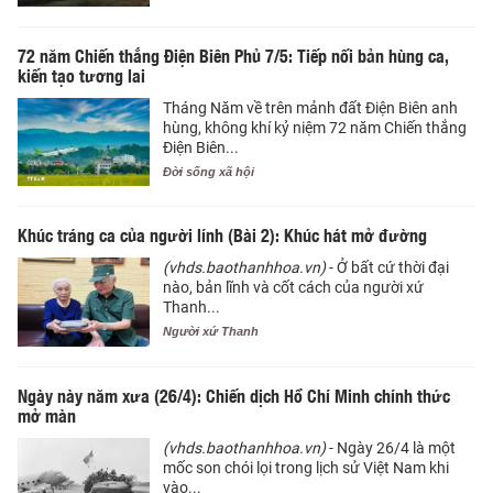
72 năm Chiến thắng Điện Biên Phủ 7/5: Tiếp nối bản hùng ca,
kiến tạo tương lai
Tháng Năm về trên mảnh đất Điện Biên anh
hùng, không khí kỷ niệm 72 năm Chiến thắng
Điện Biên...
Đời sống xã hội
Khúc tráng ca của người lính (Bài 2): Khúc hát mở đường
(vhds.baothanhhoa.vn)
- Ở bất cứ thời đại
nào, bản lĩnh và cốt cách của người xứ
Thanh...
Người xứ Thanh
Ngày này năm xưa (26/4): Chiến dịch Hồ Chí Minh chính thức
mở màn
(vhds.baothanhhoa.vn)
- Ngày 26/4 là một
mốc son chói lọi trong lịch sử Việt Nam khi
vào...