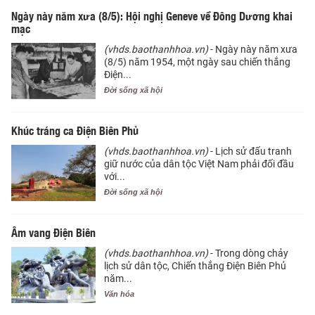
Ngày này năm xưa (8/5): Hội nghị Geneve về Đông Dương khai
mạc
(vhds.baothanhhoa.vn)
- Ngày này năm xưa
(8/5) năm 1954, một ngày sau chiến thắng
Điện...
Đời sống xã hội
Khúc tráng ca Điện Biên Phủ
(vhds.baothanhhoa.vn)
- Lịch sử đấu tranh
giữ nước của dân tộc Việt Nam phải đối đầu
với...
Đời sống xã hội
Âm vang Điện Biên
(vhds.baothanhhoa.vn)
- Trong dòng chảy
lịch sử dân tộc, Chiến thắng Điện Biên Phủ
năm...
Văn hóa