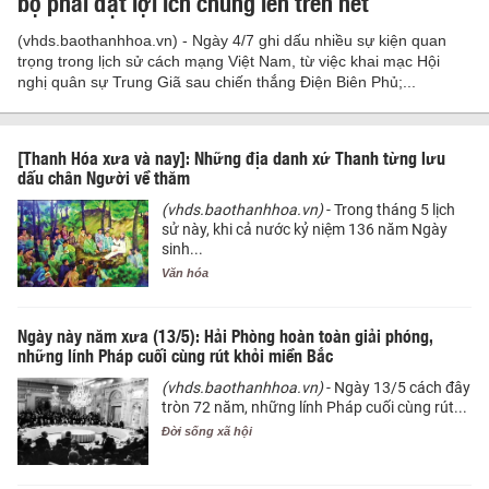
bộ phải đặt lợi ích chung lên trên hết
(vhds.baothanhhoa.vn) - Ngày 4/7 ghi dấu nhiều sự kiện quan
trọng trong lịch sử cách mạng Việt Nam, từ việc khai mạc Hội
nghị quân sự Trung Giã sau chiến thắng Điện Biên Phủ;...
[Thanh Hóa xưa và nay]: Những địa danh xứ Thanh từng lưu
dấu chân Người về thăm
(vhds.baothanhhoa.vn)
- Trong tháng 5 lịch
sử này, khi cả nước kỷ niệm 136 năm Ngày
sinh...
Văn hóa
Ngày này năm xưa (13/5): Hải Phòng hoàn toàn giải phóng,
những lính Pháp cuối cùng rút khỏi miền Bắc
(vhds.baothanhhoa.vn)
- Ngày 13/5 cách đây
tròn 72 năm, những lính Pháp cuối cùng rút...
Đời sống xã hội