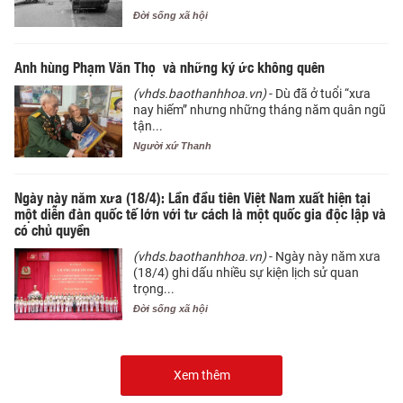
Đời sống xã hội
Anh hùng Phạm Văn Thọ và những ký ức không quên
(vhds.baothanhhoa.vn)
- Dù đã ở tuổi “xưa
nay hiếm” nhưng những tháng năm quân ngũ
tận...
Người xứ Thanh
Ngày này năm xưa (18/4): Lần đầu tiên Việt Nam xuất hiện tại
một diễn đàn quốc tế lớn với tư cách là một quốc gia độc lập và
có chủ quyền
(vhds.baothanhhoa.vn)
- Ngày này năm xưa
(18/4) ghi dấu nhiều sự kiện lịch sử quan
trọng...
Đời sống xã hội
Xem thêm