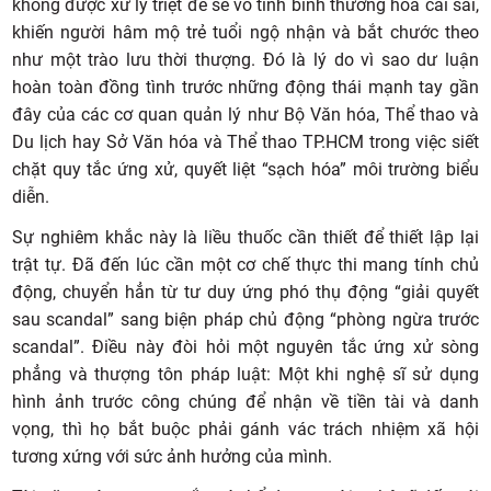
không được xử lý triệt để sẽ vô tình bình thường hóa cái sai,
khiến người hâm mộ trẻ tuổi ngộ nhận và bắt chước theo
như một trào lưu thời thượng. Đó là lý do vì sao dư luận
hoàn toàn đồng tình trước những động thái mạnh tay gần
đây của các cơ quan quản lý như Bộ Văn hóa, Thể thao và
Du lịch hay Sở Văn hóa và Thể thao TP.HCM trong việc siết
chặt quy tắc ứng xử, quyết liệt “sạch hóa” môi trường biểu
diễn.
Sự nghiêm khắc này là liều thuốc cần thiết để thiết lập lại
trật tự. Đã đến lúc cần một cơ chế thực thi mang tính chủ
động, chuyển hẳn từ tư duy ứng phó thụ động “giải quyết
sau scandal” sang biện pháp chủ động “phòng ngừa trước
scandal”. Điều này đòi hỏi một nguyên tắc ứng xử sòng
phẳng và thượng tôn pháp luật: Một khi nghệ sĩ sử dụng
hình ảnh trước công chúng để nhận về tiền tài và danh
vọng, thì họ bắt buộc phải gánh vác trách nhiệm xã hội
tương xứng với sức ảnh hưởng của mình.