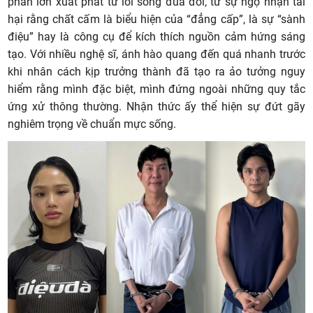
phần lớn xuất phát từ lối sống đua đòi, từ sự ngộ nhận tai
hại rằng chất cấm là biểu hiện của “đẳng cấp”, là sự “sành
điệu” hay là công cụ để kích thích nguồn cảm hứng sáng
tạo. Với nhiều nghệ sĩ, ánh hào quang đến quá nhanh trước
khi nhân cách kịp trưởng thành đã tạo ra ảo tưởng nguy
hiểm rằng mình đặc biệt, mình đứng ngoài những quy tắc
ứng xử thông thường. Nhận thức ấy thể hiện sự đứt gãy
nghiêm trọng về chuẩn mực sống.