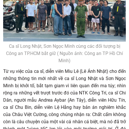
Ca sĩ Long Nhật, Sơn Ngọc Minh cùng các đối tượng bị
Công an TP.HCM bắt giữ ( Nguồn ảnh: Công an TP Hồ Chí
Minh)
Từ vụ việc của ca sĩ, diễn viên Miu Lê (Lê Ánh Nhật) cho đến
những thông tin mới nhất về ca sĩ Long Nhật và Sơn Ngọc
Minh bị khởi tố, bắt tạm giam vì liên quan đến ma túy; nhìn
rộng ra những vết trượt trước đó của NTK Công Trí, ca sĩ Chi
Dân, người mẫu Andrea Aybar (An Tây), diễn viên Hữu Tín,
ca sĩ Chu Bin, diễn viên Lệ Hằng hay bản án nghiêm khắc
của Châu Việt Cường, công chúng nhận ra: Chất cấm không
còn là câu chuyện của một vài cá nhân cá biệt, mà nó đã trở
thành một “vùng tối” len lỏi vào môi trường giải trí. Ở đó