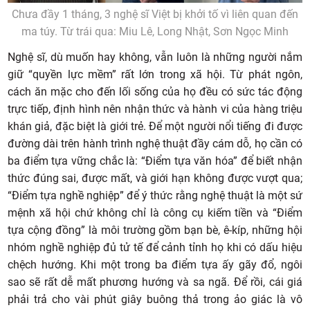
Chưa đầy 1 tháng, 3 nghệ sĩ Việt bị khởi tố vì liên quan đến
ma túy. Từ trái qua: Miu Lê, Long Nhật, Sơn Ngọc Minh
Nghệ sĩ, dù muốn hay không, vẫn luôn là những người nắm
giữ “quyền lực mềm” rất lớn trong xã hội. Từ phát ngôn,
cách ăn mặc cho đến lối sống của họ đều có sức tác động
trực tiếp, định hình nên nhận thức và hành vi của hàng triệu
khán giả, đặc biệt là giới trẻ. Để một người nổi tiếng đi được
đường dài trên hành trình nghệ thuật đầy cám dỗ, họ cần có
ba điểm tựa vững chắc là: “Điểm tựa văn hóa” để biết nhận
thức đúng sai, được mất, và giới hạn không được vượt qua;
“Điểm tựa nghề nghiệp” để ý thức rằng nghệ thuật là một sứ
mệnh xã hội chứ không chỉ là công cụ kiếm tiền và “Điểm
tựa cộng đồng” là môi trường gồm bạn bè, ê-kíp, những hội
nhóm nghề nghiệp đủ tử tế để cảnh tỉnh họ khi có dấu hiệu
chệch hướng. Khi một trong ba điểm tựa ấy gãy đổ, ngôi
sao sẽ rất dễ mất phương hướng và sa ngã. Để rồi, cái giá
phải trả cho vài phút giây buông thả trong ảo giác là vô