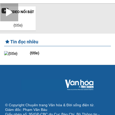
VIDEO NỔI BẬT
{title}
Tin đọc nhiều
{title}
© Copyright Chuyên trang Văn hóa & Đời sống điện tử.
Giám đốc: Phạm Văn Báu
Giấy phép số: 95/GP-CBC do Cục Báo Chí, Bộ Thông tin -