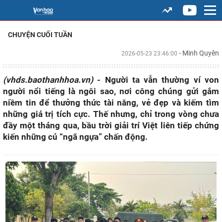
CHUYỆN CUỐI TUẦN
- Minh Quyên
2026-05-23 23:46:00
(vhds.baothanhhoa.vn)
- Người ta vẫn thường ví von
người nổi tiếng là ngôi sao, nơi công chúng gửi gắm
niềm tin để thưởng thức tài năng, vẻ đẹp và kiếm tìm
những giá trị tích cực. Thế nhưng, chỉ trong vòng chưa
đầy một tháng qua, bầu trời giải trí Việt liên tiếp chứng
kiến những cú “ngã ngựa” chấn động.