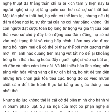
nghệ thuật đã thẳng thắn chỉ ra bi kịch tâm lý hiện nay là
người nghệ sĩ sợ bị lãng quên còn hơn cả sợ sự thất bại.
Một tác phẩm thất bại, họ vẫn có thể làm lại; nhưng nếu bị
đám đông ngó lơ, sự tồn tại của họ coi như bằng không. Khi
con người đặt cược toàn bộ lòng tự trọng và giá trị của bản
thân vào sự chú ý đầy biến động của đám đông, họ sẽ rơi
vào một trạng thái vô cùng bấp bênh. Hôm nay vừa được
tung hô, ngày mai đã có thể bị thay thế bởi một gương mặt
mới. Khi ánh hào quang trên mạng vụt tắt, nó để lại khoảng
trống tinh thần toang hoác, đẩy người nghệ sĩ vào sự bất an,
cô độc và trầm cảm kéo dài. Và khi thiếu bản lĩnh cùng nền
tảng văn hóa vững vàng để tự cân bằng, họ rất dễ tìm đến
những lựa chọn giải tỏa tiêu cực, trong đó có việc mượn
chất cấm để trốn tránh thực tại bằng ảo giác thăng hoa
nhất thời.
Nhưng áp lực không thể là cái cớ để biện minh cho hành vi
vi phạm pháp luật. Sự sa ngã của một bộ phận nghệ sĩ