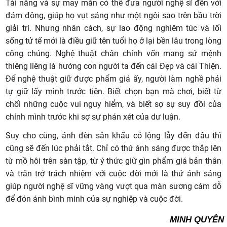
Tài năng và sự may mắn có thể đưa người nghệ sĩ đến với
đám đông, giúp họ vụt sáng như một ngôi sao trên bầu trời
giải trí. Nhưng nhân cách, sự lao động nghiêm túc và lối
sống tử tế mới là điều giữ tên tuổi họ ở lại bền lâu trong lòng
công chúng. Nghệ thuật chân chính vốn mang sứ mệnh
thiêng liêng là hướng con người ta đến cái Đẹp và cái Thiện.
Để nghệ thuật giữ được phẩm giá ấy, người làm nghề phải
tự giữ lấy mình trước tiên. Biết chọn bạn mà chơi, biết từ
chối những cuộc vui nguy hiểm, và biết sợ sự suy đồi của
chính mình trước khi sợ sự phán xét của dư luận.
Suy cho cùng, ánh đèn sân khấu có lộng lẫy đến đâu thì
cũng sẽ đến lúc phải tắt. Chỉ có thứ ánh sáng được thắp lên
từ mồ hôi trên sàn tập, từ ý thức giữ gìn phẩm giá bản thân
và trăn trở trách nhiệm với cuộc đời mới là thứ ánh sáng
giúp người nghệ sĩ vững vàng vượt qua màn sương cám dỗ
để đón ánh bình minh của sự nghiệp và cuộc đời.
MINH QUYÊN