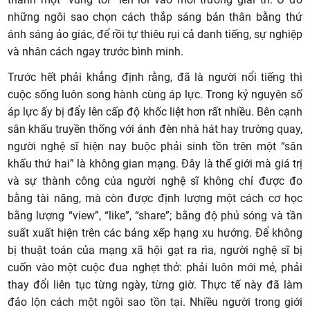
những ngôi sao chọn cách thắp sáng bản thân bằng thứ
ánh sáng ảo giác, để rồi tự thiêu rụi cả danh tiếng, sự nghiệp
và nhân cách ngay trước bình minh.
Trước hết phải khẳng định rằng, đã là người nổi tiếng thì
cuộc sống luôn song hành cùng áp lực. Trong kỷ nguyên số
áp lực ấy bị đẩy lên cấp độ khốc liệt hơn rất nhiều. Bên cạnh
sân khấu truyền thống với ánh đèn nhà hát hay trường quay,
người nghệ sĩ hiện nay buộc phải sinh tồn trên một “sân
khấu thứ hai” là không gian mạng. Đây là thế giới mà giá trị
và sự thành công của người nghệ sĩ không chỉ được đo
bằng tài năng, mà còn được định lượng một cách cơ học
bằng lượng “view”, “like”, “share”; bằng độ phủ sóng và tần
suất xuất hiện trên các bảng xếp hạng xu hướng. Để không
bị thuật toán của mạng xã hội gạt ra rìa, người nghệ sĩ bị
cuốn vào một cuộc đua nghẹt thở: phải luôn mới mẻ, phải
thay đổi liên tục từng ngày, từng giờ. Thực tế này đã làm
đảo lộn cách một ngôi sao tồn tại. Nhiều người trong giới