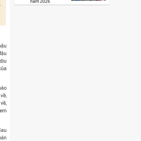
năm 2026
hậu
đậu
dịu
của
nào
về,
về,
 em
Sau
uán