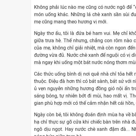
Không phải lúc nào mẹ cũng có nước ngô để “ch
món uống khác. Những lá chè xanh sần sùi đượ
mẹ cũng mang theo hương vị mới.
Ngày thơ ấu, tôi là đứa bé ham vui. Mẹ chỉ khô
giữa trưa hè. Thế nhưng, chẳng con rôm nào c
của mẹ, không chỉ giải nhiệt, mà còn ngon đến
đường vừa đủ. Nước chè xanh để nguội có vị dì
mà ngay khi uống một bát nước nóng thơm mù
Các thức uống bình dị nơi quê nhà chỉ tỏa hết
thuộc. Điệu đà hơn thì có bát sành, bát sứ vớ
ủ vẹn nguyên những hương đồng gió nội ẩn tro
sáng bóng, tự nhiên bớt đi mùi, hao mất vị. T
gian phù hợp mới có thể cảm nhận hết cái hồn, c
Ngày còn bé, tôi không đoán định mùa hạ về b
hạ chỉ thực sự gõ cửa khi chiếc bàn trên nhà 
ngô dịu ngọt. Hay nước chè xanh đậm đà... Nh