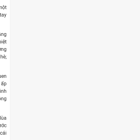
một
tay
ắng
iệt
ợng
hè;
uen
 ấp
inh
ông
Mùa
ước
cái