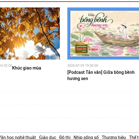
16:32:00
2026-07-29 19:00:00
Khúc giao mùa
[Podcast Tản văn] Giữa bồng bềnh
hương sen
Văn học nghệ thuật
Giáo dục
Đô thị
Nhịp sống số
Thương hiệu
Thể 