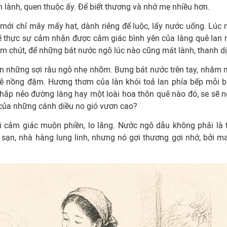
n lành, quen thuộc ấy. Để biết thương và nhớ mẹ nhiều hơn.
mới chỉ mây mẩy hạt, dành riêng để luộc, lấy nước uống. Lúc 
ẽ thực sự cảm nhận được cảm giác bình yên của làng quê lan 
hăm chút, để những bát nước ngô lúc nào cũng mát lành, thanh dị
ấn những sợi râu ngô nhẹ nhõm. Bưng bát nước trên tay, nhắm 
uê nồng đậm. Hương thơm của làn khói toả lan phía bếp mỗi b
hắp nẻo đường làng hay một loài hoa thôn quê nào đó, se sẽ n
của những cánh diều no gió vươn cao?
i cảm giác muộn phiền, lo lắng. Nước ngô dẫu không phải là 
sạn, nhà hàng lung linh, nhưng nó gợi thương gợi nhớ, bởi m