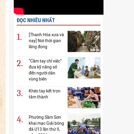
ĐỌC NHIỀU NHẤT
1.
[Thanh Hóa xưa và
nay] Nơi thời gian
lắng đọng
2.
“Cầm tay chỉ việc”
đưa kỹ năng số
đến người dân
vùng biên
3.
Khéo tay kết trọn
tâm thành
4.
Phường Sầm Sơn
khai mạc Giải bóng
đá U13 lần thứ II,