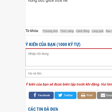
nóng bức giữa trưa hè.
Từ khóa:
Thương nhớ
Thức uống
Cánh đồng
Làng quê
Rau
Ý KIẾN CỦA BẠN (1000 KÝ TỰ)
Ý kiến của bạn sẽ được biên tập trước khi đăng. Vui lòn
Facebook
Twitter
Print
Emai
CÁC TIN ĐÃ ĐƯA