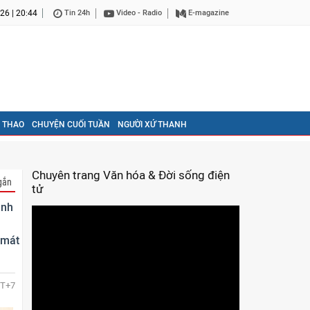
26 | 20:44
Tin 24h
Video - Radio
E-magazine
 THAO
CHUYỆN CUỐI TUẦN
NGƯỜI XỨ THANH
Chuyên trang Văn hóa & Đời sống điện
gắn
tử
ánh
 mát
T+7