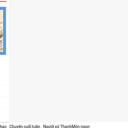
thao
Chuyện cuối tuần
Người xứ Thanh
Món ngon