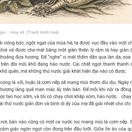
ọi... mùa về. (Tranh minh hoạ)
 cái nóng bức, ngột ngạt của mùa hè, ta được vục đầu vào một c
khơi và được che mát bằng một giàn thiên lý rậm lá hay giàn 
thoảng đưa hương. Để “nghe” vị mát thấm dần qua làn da, xoa 
ẹ trên đôi môi khô đang háo nước. Cái chất ngọt thanh thanh 
khó quên, mà không thứ nước giải khát hiện đại nào có được.
 cọng lá vối, hoặc lá cơm nếp sẽ mang mùi thơm dìu dịu. Ngày 
hương làng quê man mác ấy trên bàn. Để mỗi khi nội ra đồng 
ược tan học sớm, và tôi có chạy chơi khắp xóm, háo nước... chạy 
ái thứ nước giản đơn và bình dị ấy của mẹ đã giải nhiệt cho chị
 nơi, bàn nào cũng có một ca nước lọc mang mùi lá cơm nếp. 
i cảm giác ngòn ngọt còn đọng trên đầu lưỡi. Giữa ồn ào của q