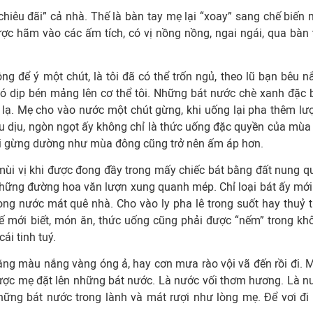
iêu đãi” cả nhà. Thế là bàn tay mẹ lại “xoay” sang chế biến 
c hãm vào các ấm tích, có vị nồng nồng, ngai ngái, qua bàn 
ng để ý một chút, là tôi đã có thể trốn ngủ, theo lũ bạn bêu n
ó dịp bén mảng lên cơ thể tôi. Những bát nước chè xanh đặc b
 lạ. Mẹ cho vào nước một chút gừng, khi uống lại pha thêm lư
u dịu, ngòn ngọt ấy không chỉ là thức uống đặc quyền của mùa 
i gừng dường như mùa đông cũng trở nên ấm áp hơn.
 mùi vị khi được đong đầy trong mấy chiếc bát bằng đất nung q
i những đường hoa văn lượn xung quanh mép. Chỉ loại bát ấy mới
ng nước mát quê nhà. Cho vào ly pha lê trong suốt hay thuỷ t
hế mới biết, món ăn, thức uống cũng phải được “nếm” trong kh
ái tinh tuý.
ằng màu nắng vàng óng ả, hay cơn mưa rào vội vã đến rồi đi. 
được mẹ đặt lên những bát nước. Là nước vối thơm hương. Là n
ững bát nước trong lành và mát rượi như lòng mẹ. Để vơi đi 