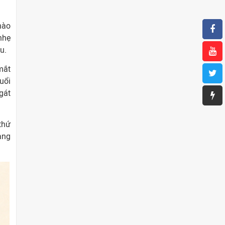
nào
nhẹ
u.
mắt
uổi
gát
thứ
ang