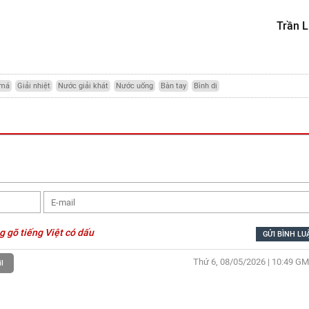
Trần L
 má
Giải nhiệt
Nước giải khát
Nước uống
Bàn tay
Bình dị
g gõ tiếng Việt có dấu
Thứ 6, 08/05/2026 | 10:49
GM
l