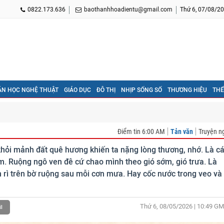
0822.173.636
baothanhhoadientu@gmail.com
Thứ 6, 07/08/20
ĂN HỌC NGHỆ THUẬT
GIÁO DỤC
ĐÔ THỊ
NHỊP SỐNG SỐ
THƯƠNG HIỆU
THỂ
Điểm tin 6:00 AM
Tản văn
Truyện n
 khỏi mảnh đất quê hương khiến ta nặng lòng thương, nhớ. Là c
m. Ruộng ngô ven đê cứ chao mình theo gió sớm, gió trưa. Là
rì trên bờ ruộng sau mỗi cơn mưa. Hay cốc nước trong veo và
Thứ 6, 08/05/2026 | 10:49
GM
l