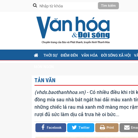
THỜI SỰ
ĐIỂM ĐẾN
VĂN HÓA
ĐỜI SỐNG XÃ HỘI
V
MÓN NGON
TẢN VĂN
(vhds.baothanhhoa.vn)
- Có nhiều điều khi rời
đồng mía sau nhà bát ngát hai dải màu xanh tí
những chiếc lá rau má xanh mỡ màng mọc rậm 
rượi đủ sức làm dịu cả trưa hè oi bức...
Facebook
Twitter
Print
Emai