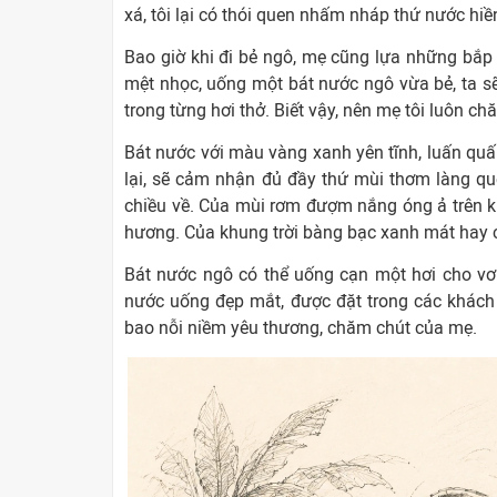
xá, tôi lại có thói quen nhấm nháp thứ nước hiề
Bao giờ khi đi bẻ ngô, mẹ cũng lựa những bắp 
mệt nhọc, uống một bát nước ngô vừa bẻ, ta s
trong từng hơi thở. Biết vậy, nên mẹ tôi luôn c
Bát nước với màu vàng xanh yên tĩnh, luấn qu
lại, sẽ cảm nhận đủ đầy thứ mùi thơm làng q
chiều về. Của mùi rơm đượm nắng óng ả trên k
hương. Của khung trời bàng bạc xanh mát hay 
Bát nước ngô có thể uống cạn một hơi cho vơ
nước uống đẹp mắt, được đặt trong các khách 
bao nỗi niềm yêu thương, chăm chút của mẹ.