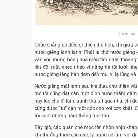
Nước mát g
Chắc chẳng có điều gì thích thú hơn, khi giữa
nước giếng lành lạnh. Phải là thứ nước giếng 
ván với những bông hoa màu tím nhạt, thoang 
lên đôi mắt nheo nheo vì nắng hè rồi lướt nh
nước giếng làng hẳn đem đến mùi vị lạ lùng và 
Nước giếng mát lành sau khi đun, cho thêm vài
mẹ tôi cũng đặt sẵn một bình nước thấm đẫm 
hay lúc cha đi làm, tranh thủ tạt qua nhà, chị đ
cũng được “tu” cạn một cốc cho vơi cơn khát. C
tôi suốt những năm tháng tuổi thơ.
Bây giờ, các quán chè mọc lên nhộn nhịp khắp
khi thưởng thức cốc chè, ly nước sẽ làm vơi đ