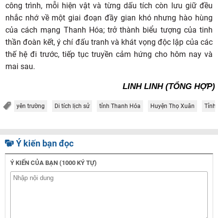
công trình, mỗi hiện vật và từng dấu tích còn lưu giữ đều
nhắc nhớ về một giai đoạn đầy gian khó nhưng hào hùng
của cách mạng Thanh Hóa; trở thành biểu tượng của tinh
thần đoàn kết, ý chí đấu tranh và khát vọng độc lập của các
thế hệ đi trước, tiếp tục truyền cảm hứng cho hôm nay và
mai sau.
LINH LINH (TỔNG HỢP)
yên trường
Di tích lịch sử
tỉnh Thanh Hóa
Huyện Thọ Xuân
Tỉnh
Ý kiến bạn đọc
Ý KIẾN CỦA BẠN (1000 KÝ TỰ)