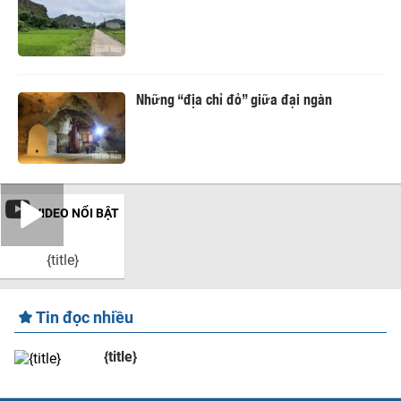
Những “địa chỉ đỏ” giữa đại ngàn
VIDEO NỔI BẬT
{title}
Tin đọc nhiều
{title}