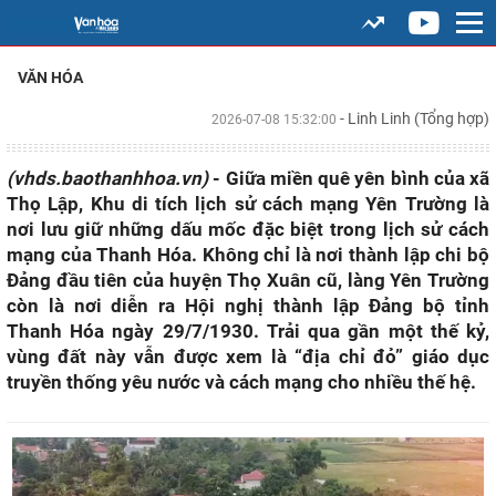
VĂN HÓA
- Linh Linh (Tổng hợp)
2026-07-08 15:32:00
(vhds.baothanhhoa.vn)
- Giữa miền quê yên bình của xã
Thọ Lập, Khu di tích lịch sử cách mạng Yên Trường là
nơi lưu giữ những dấu mốc đặc biệt trong lịch sử cách
mạng của Thanh Hóa. Không chỉ là nơi thành lập chi bộ
Đảng đầu tiên của huyện Thọ Xuân cũ, làng Yên Trường
còn là nơi diễn ra Hội nghị thành lập Đảng bộ tỉnh
Thanh Hóa ngày 29/7/1930. Trải qua gần một thế kỷ,
vùng đất này vẫn được xem là “địa chỉ đỏ” giáo dục
truyền thống yêu nước và cách mạng cho nhiều thế hệ.