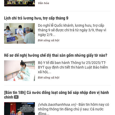
Văn hóa
Lịch chi trả lương hưu, trợ cấp tháng 9
Do nghỉ lễ Quốc khánh, lương hưu, trợ cấp
tháng 9 sẽ được chi trả từ ngày 3/9, thay vì
ngày 2/9...
Đời sống xã hội
Hồ sơ đề nghị hưởng chế độ thai sản gồm những giấy tờ nào?
Bộ Y tế đã ban hành Thông tư 25/2025/TT-
BYT quy định chi tiết thi hành Luật Bảo hiểm
xã hội,...
Đời sống xã hội
[Bản tin 18h] Cả nước đồng loạt công bố sáp nhập đơn vị hành
chính
(vhds.baothanhhoa.vn)
- Bản tin hôm nay có
những thông tin đáng chú ý sau: Cả nước
đồng...