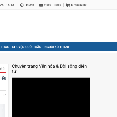
26 | 16:13
Tin 24h
Video - Radio
E-magazine
 THAO
CHUYỆN CUỐI TUẦN
NGƯỜI XỨ THANH
Chuyên trang Văn hóa & Đời sống điện
phố
tử
hiểu
T+7