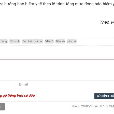
 hưởng bảo hiểm y tế theo lộ trình tăng mức đóng bảo hiểm y
Theo 
 động
Nữ sinh
Bảo hiểm xã hội
VNeID
Dân số
phụ nữ
g gõ tiếng Việt có dấu
Thứ 4, 20/05/2026 | 07:53
GM
l