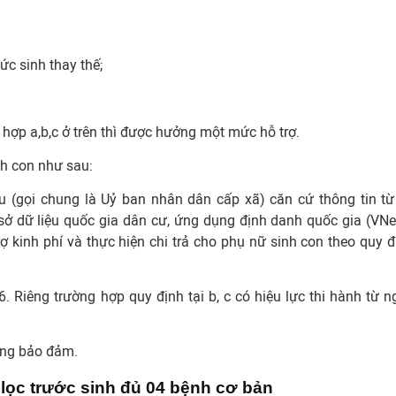
ức sinh thay thế;
 hợp a,b,c ở trên thì được hưởng một mức hỗ trợ.
inh con như sau:
u (gọi chung là Uỷ ban nhân dân cấp xã) căn cứ thông tin từ
ơ sở dữ liệu quốc gia dân cư, ứng dụng định danh quốc gia (VNe
rợ kinh phí và thực hiện chi trả cho phụ nữ sinh con theo quy đ
. Riêng trường hợp quy định tại b, c có hiệu lực thi hành từ n
ương bảo đảm.
lọc trước sinh đủ 04 bệnh cơ bản