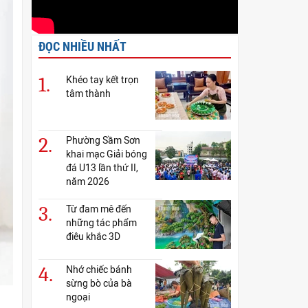
ĐỌC NHIỀU NHẤT
1.
Khéo tay kết trọn
tâm thành
2.
Phường Sầm Sơn
khai mạc Giải bóng
đá U13 lần thứ II,
năm 2026
3.
Từ đam mê đến
những tác phẩm
điêu khắc 3D
4.
Nhớ chiếc bánh
sừng bò của bà
ngoại