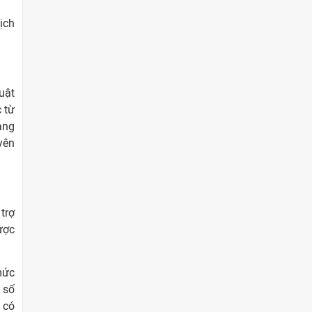
ịch
uật
 từ
àng
yên
trợ
ược
mức
 số
 có