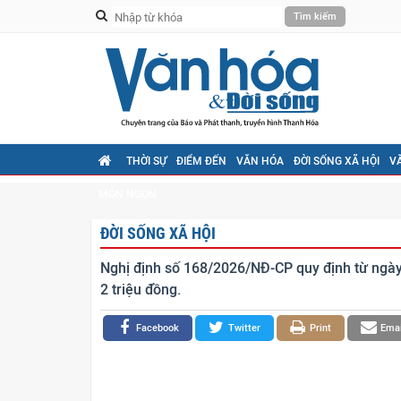
THỜI SỰ
ĐIỂM ĐẾN
VĂN HÓA
ĐỜI SỐNG XÃ HỘI
V
MÓN NGON
ĐỜI SỐNG XÃ HỘI
Nghị định số 168/2026/NĐ-CP quy định từ ngày 1
2 triệu đồng.
Facebook
Twitter
Print
Emai