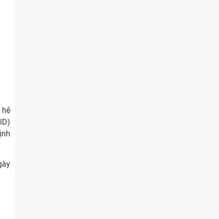
 hệ
ID)
ịnh
gày