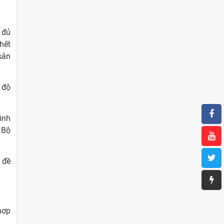
 đủ
hết
sản
 độ
ình
 Bộ
 đề
hợp