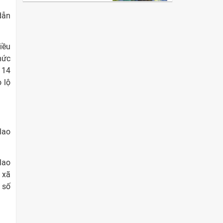
dẫn
iều
mức
u 14
 lộ
lao
lao
 xã
 số