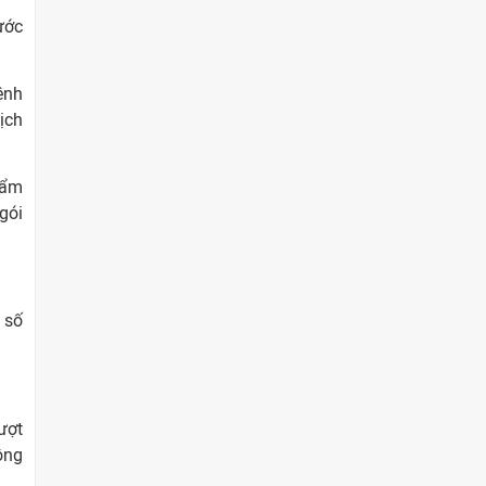
ước
ệnh
ịch
bẩm
gói
 số
ượt
ông