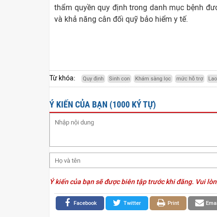
thẩm quyền quy định trong danh mục bệnh được
và khả năng cân đối quỹ bảo hiểm y tế.
Từ khóa:
Quy định
Sinh con
Khám sàng lọc
mức hỗ trợ
Lao
Ý KIẾN CỦA BẠN (1000 KÝ TỰ)
Ý kiến của bạn sẽ được biên tập trước khi đăng. Vui lòn
Facebook
Twitter
Print
Emai