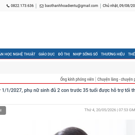
0822.173.636
baothanhhoadientu@gmail.com
Chủ nhật, 09/08/20
ĂN HỌC NGHỆ THUẬT
GIÁO DỤC
ĐÔ THỊ
NHỊP SỐNG SỐ
THƯƠNG HIỆU
THỂ
Ống kính phóng viên
Chuyện làng - chuyện 
/1/2027, phụ nữ sinh đủ 2 con trước 35 tuổi được hỗ trợ tối t
Thứ 4, 20/05/2026 | 07:53
GM
l