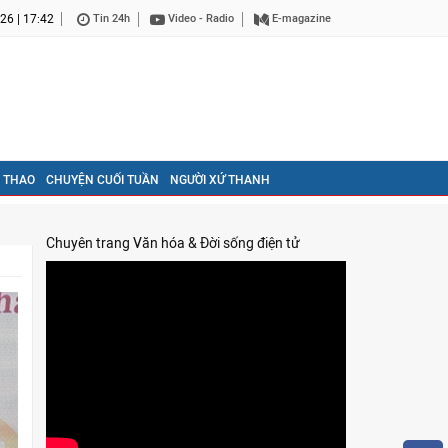
26 | 17:42
Tin 24h
Video - Radio
E-magazine
 THAO
CHUYỆN CUỐI TUẦN
NGƯỜI XỨ THANH
Chuyên trang Văn hóa & Đời sống điện tử