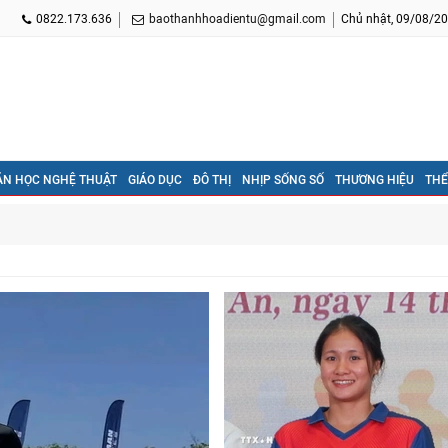
0822.173.636
baothanhhoadientu@gmail.com
Chủ nhật, 09/08/20
ĂN HỌC NGHỆ THUẬT
GIÁO DỤC
ĐÔ THỊ
NHỊP SỐNG SỐ
THƯƠNG HIỆU
THỂ