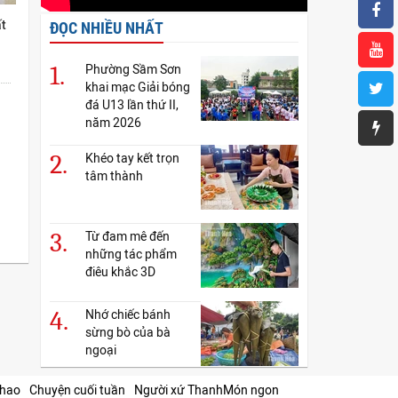
ất
ĐỌC NHIỀU NHẤT
1.
Phường Sầm Sơn
khai mạc Giải bóng
đá U13 lần thứ II,
năm 2026
2.
Khéo tay kết trọn
tâm thành
3.
Từ đam mê đến
những tác phẩm
điêu khắc 3D
4.
Nhớ chiếc bánh
sừng bò của bà
ngoại
thao
Chuyện cuối tuần
Người xứ Thanh
Món ngon