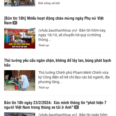
Đời sống xã hội
[Bản tin 18h] Nhiều hoạt động chào mừng ngày Phụ nữ Việt
Nam
(vhds.baothanhhoa.vn)
- Bản tin hôm nay,
ngày 18/10, sẽ chuyển tới quý vị những
thông...
Thời sự
Thủ tướng yêu cầu ngăn chặn, không để lây lan, bùng phát bạch
hầu
Thủ tướng Chính phủ Phạm Minh Chính vừa
ký Công điện số 68 chỉ đạo các bộ ngành, địa
phương tăng...
Thời sự
Bản tin 18h ngày 23/2/2024: Xác minh thông tin “phát hiện 7
người Việt Nam trong thùng xe tải ở Anh”
(vhds.baothanhhoa.vn)
- Bản tin ngày hôm