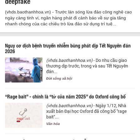
deepfake
(vhds.baothanhhoa.vn) - Trước làn sóng lừa đảo công nghệ cao
ngày càng tinh vi, ngân hàng phát đi cảnh báo về sự gia tăng
nhanh chóng của các chiêu trò lừa đảo sử dụng trí tuệ...
Nguy cơ dịch bệnh truyền nhiễm bùng phát dịp Tết Nguyên đán
2026
(vhds.baothanhhoa.vn)
- Do nhu cầu giao
thương dịp trước, trong và sau Tết Nguyên
đán...
Đời sống xã hội
“Rage bait” - chính là “từ của năm 2025” do Oxford công bố
(vhds.baothanhhoa.vn)
- Ngày 1/12, Nhà
xuất bản Đại học Oxford đã công bố "rage
bait"...
Văn hóa