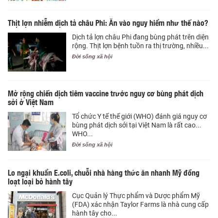
Thịt lợn nhiễm dịch tả châu Phi: Ăn vào nguy hiểm như thế nào?
Dịch tả lợn châu Phi đang bùng phát trên diện
rộng. Thịt lợn bệnh tuồn ra thị trường, nhiều...
Đời sống xã hội
Mở rộng chiến dịch tiêm vaccine trước nguy cơ bùng phát dịch
sởi ở Việt Nam
Tổ chức Y tế thế giới (WHO) đánh giá nguy cơ
bùng phát dịch sởi tại Việt Nam là rất cao...
WHO...
Đời sống xã hội
Lo ngại khuẩn E.coli, chuỗi nhà hàng thức ăn nhanh Mỹ đồng
loạt loại bỏ hành tây
Cục Quản lý Thực phẩm và Dược phẩm Mỹ
(FDA) xác nhận Taylor Farms là nhà cung cấp
hành tây cho...