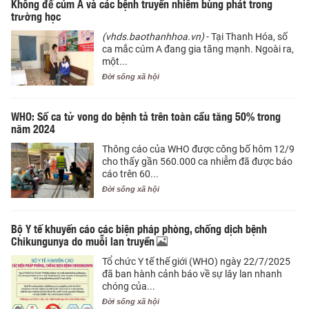
Không để cúm A và các bệnh truyền nhiễm bùng phát trong
trường học
(vhds.baothanhhoa.vn)
- Tại Thanh Hóa, số
ca mắc cúm A đang gia tăng mạnh. Ngoài ra,
một...
Đời sống xã hội
WHO: Số ca tử vong do bệnh tả trên toàn cầu tăng 50% trong
năm 2024
Thông cáo của WHO được công bố hôm 12/9
cho thấy gần 560.000 ca nhiễm đã được báo
cáo trên 60...
Đời sống xã hội
Bộ Y tế khuyến cáo các biện pháp phòng, chống dịch bệnh
Chikungunya do muỗi lan truyền
Tổ chức Y tế thế giới (WHO) ngày 22/7/2025
đã ban hành cảnh báo về sự lây lan nhanh
chóng của...
Đời sống xã hội