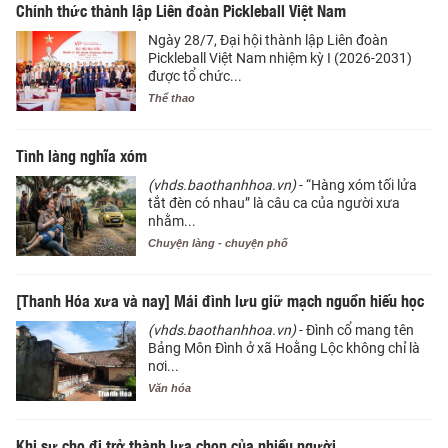
Chính thức thành lập Liên đoàn Pickleball Việt Nam
Ngày 28/7, Đại hội thành lập Liên đoàn
Pickleball Việt Nam nhiệm kỳ I (2026-2031)
được tổ chức...
Thể thao
Tình làng nghĩa xóm
(vhds.baothanhhoa.vn)
- “Hàng xóm tối lửa
tắt đèn có nhau” là câu ca của người xưa
nhằm...
Chuyện làng - chuyện phố
[Thanh Hóa xưa và nay] Mái đình lưu giữ mạch nguồn hiếu học
(vhds.baothanhhoa.vn)
- Đình cổ mang tên
Bảng Môn Đình ở xã Hoằng Lộc không chỉ là
nơi...
Văn hóa
Khi sự cho đi trở thành lựa chọn của nhiều người