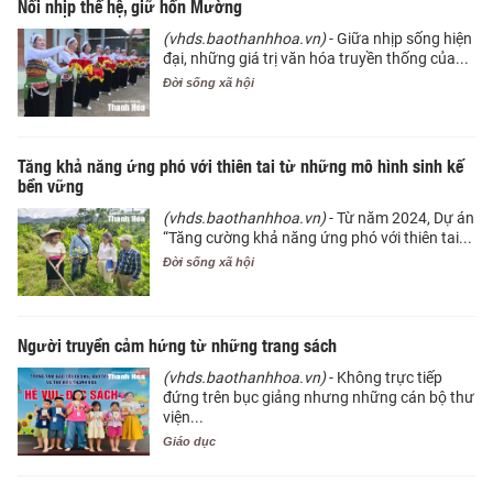
Nối nhịp thế hệ, giữ hồn Mường
(vhds.baothanhhoa.vn)
- Giữa nhịp sống hiện
đại, những giá trị văn hóa truyền thống của...
Đời sống xã hội
Tăng khả năng ứng phó với thiên tai từ những mô hình sinh kế
bền vững
(vhds.baothanhhoa.vn)
- Từ năm 2024, Dự án
“Tăng cường khả năng ứng phó với thiên tai...
Đời sống xã hội
Người truyền cảm hứng từ những trang sách
(vhds.baothanhhoa.vn)
- Không trực tiếp
đứng trên bục giảng nhưng những cán bộ thư
viện...
Giáo dục