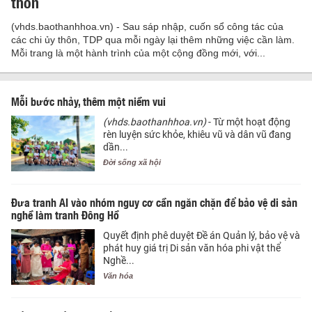
thôn
(vhds.baothanhhoa.vn) - Sau sáp nhập, cuốn sổ công tác của
các chi ủy thôn, TDP qua mỗi ngày lại thêm những việc cần làm.
Mỗi trang là một hành trình của một cộng đồng mới, với...
Mỗi bước nhảy, thêm một niềm vui
(vhds.baothanhhoa.vn)
- Từ một hoạt động
rèn luyện sức khỏe, khiêu vũ và dân vũ đang
dần...
Đời sống xã hội
Đưa tranh AI vào nhóm nguy cơ cần ngăn chặn để bảo vệ di sản
nghề làm tranh Đông Hồ
Quyết định phê duyệt Đề án Quản lý, bảo vệ và
phát huy giá trị Di sản văn hóa phi vật thể
Nghề...
Văn hóa