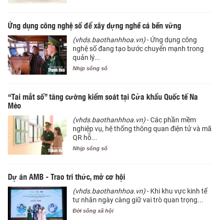
Ứng dụng công nghệ số để xây dựng nghề cá bền vững
(vhds.baothanhhoa.vn)
- Ứng dụng công
nghệ số đang tạo bước chuyển mạnh trong
quản lý...
Nhịp sống số
“Tai mắt số” tăng cường kiểm soát tại Cửa khẩu Quốc tế Na
Mèo
(vhds.baothanhhoa.vn)
- Các phần mềm
nghiệp vụ, hệ thống thông quan điện tử và mã
QR hỗ...
Nhịp sống số
Dự án AMB - Trao tri thức, mở cơ hội
(vhds.baothanhhoa.vn)
- Khi khu vực kinh tế
tư nhân ngày càng giữ vai trò quan trọng...
Đời sống xã hội