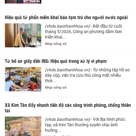
Hiệu quả từ phần mềm khai báo tạm trú cho người nước ngoài
(vhds.baothanhhoa.vn)
- Bắt đầu từ cuối
tháng 5/2026, Công an phường Sầm Sơn
triển khai...
Nhịp sống số
Từ hồ sơ giấy đến INS: Hiệu quả trong xử lý vi phạm
(vhds.baothanhhoa.vn)
- Từ những tập hồ sơ
dày cộp, việc tra cứu thủ công mất nhiều
thời...
Nhịp sống số
Xã Kim Tân đẩy nhanh tiến độ các công trình phòng, chống thiên
tai
(vhds.baothanhhoa.vn)
- Với địa hình phức
tạp, xã Kim Tân thường xuyên chịu ảnh
hưởng...