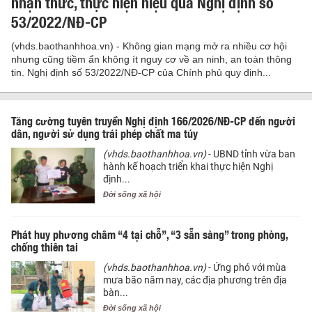
nhận thức, thực hiện hiệu quả Nghị định số
53/2022/NĐ-CP
(vhds.baothanhhoa.vn) - Không gian mạng mở ra nhiều cơ hội
nhưng cũng tiềm ẩn không ít nguy cơ về an ninh, an toàn thông
tin. Nghị định số 53/2022/NĐ-CP của Chính phủ quy định...
Tăng cường tuyên truyền Nghị định 166/2026/NĐ-CP đến người
dân, người sử dụng trái phép chất ma túy
(vhds.baothanhhoa.vn)
- UBND tỉnh vừa ban
hành kế hoạch triển khai thực hiện Nghị
định...
Đời sống xã hội
Phát huy phương châm “4 tại chỗ”, “3 sẵn sàng” trong phòng,
chống thiên tai
(vhds.baothanhhoa.vn)
- Ứng phó với mùa
mưa bão năm nay, các địa phương trên địa
bàn...
Đời sống xã hội