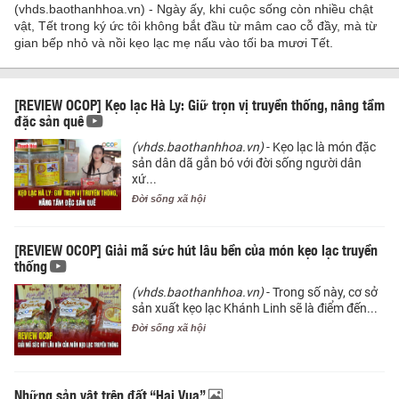
(vhds.baothanhhoa.vn) - Ngày ấy, khi cuộc sống còn nhiều chật
vật, Tết trong ký ức tôi không bắt đầu từ mâm cao cỗ đầy, mà từ
gian bếp nhỏ và nồi kẹo lạc mẹ nấu vào tối ba mươi Tết.
[REVIEW OCOP] Kẹo lạc Hà Ly: Giữ trọn vị truyền thống, nâng tầm
đặc sản quê
(vhds.baothanhhoa.vn)
- Kẹo lạc là món đặc
sản dân dã gắn bó với đời sống người dân
xứ...
Đời sống xã hội
[REVIEW OCOP] Giải mã sức hút lâu bền của món kẹo lạc truyền
thống
(vhds.baothanhhoa.vn)
- Trong số này, cơ sở
sản xuất kẹo lạc Khánh Linh sẽ là điểm đến...
Đời sống xã hội
Những sản vật trên đất “Hai Vua”