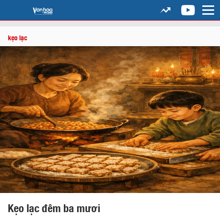
kẹo lạc
Kẹo lạc đêm ba mươi