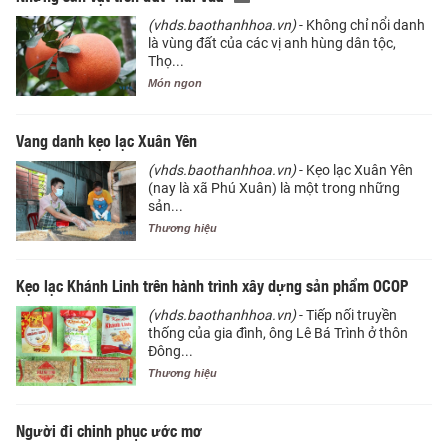
(vhds.baothanhhoa.vn)
- Không chỉ nổi danh
là vùng đất của các vị anh hùng dân tộc,
Thọ...
Món ngon
Vang danh kẹo lạc Xuân Yên
(vhds.baothanhhoa.vn)
- Kẹo lạc Xuân Yên
(nay là xã Phú Xuân) là một trong những
sản...
Thương hiệu
Kẹo lạc Khánh Linh trên hành trình xây dựng sản phẩm OCOP
(vhds.baothanhhoa.vn)
- Tiếp nối truyền
thống của gia đình, ông Lê Bá Trình ở thôn
Đông...
Thương hiệu
Người đi chinh phục ước mơ