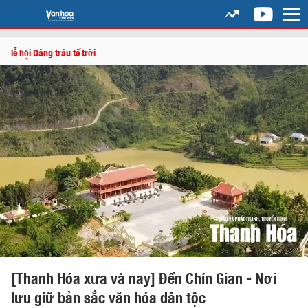
lễ hội Dâng trâu tế trời
[Thanh Hóa xưa và nay] Đền Chín Gian - Nơi
lưu giữ bản sắc văn hóa dân tộc