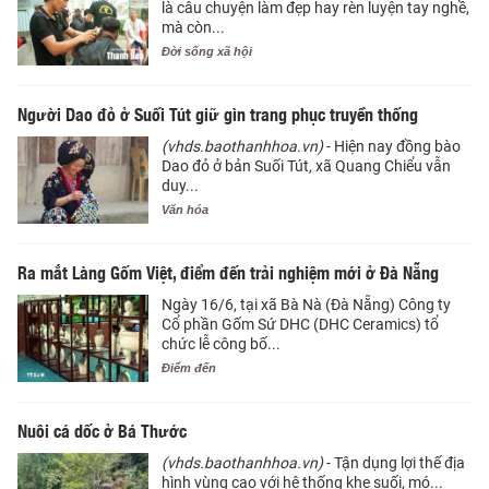
là câu chuyện làm đẹp hay rèn luyện tay nghề,
mà còn...
Đời sống xã hội
Người Dao đỏ ở Suối Tút giữ gìn trang phục truyền thống
(vhds.baothanhhoa.vn)
- Hiện nay đồng bào
Dao đỏ ở bản Suối Tút, xã Quang Chiểu vẫn
duy...
Văn hóa
Ra mắt Làng Gốm Việt, điểm đến trải nghiệm mới ở Đà Nẵng
Ngày 16/6, tại xã Bà Nà (Đà Nẵng) Công ty
Cổ phần Gốm Sứ DHC (DHC Ceramics) tổ
chức lễ công bố...
Điểm đến
Nuôi cá dốc ở Bá Thước
(vhds.baothanhhoa.vn)
- Tận dụng lợi thế địa
hình vùng cao với hệ thống khe suối, mó...