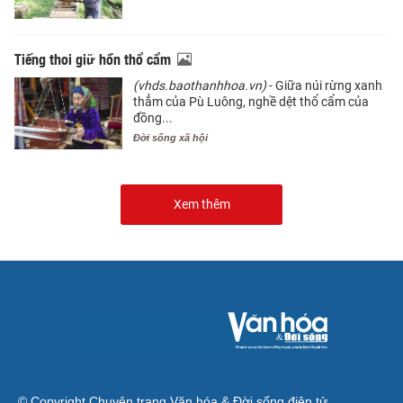
Tiếng thoi giữ hồn thổ cẩm
(vhds.baothanhhoa.vn)
- Giữa núi rừng xanh
thẳm của Pù Luông, nghề dệt thổ cẩm của
đồng...
Đời sống xã hội
Xem thêm
© Copyright Chuyên trang Văn hóa & Đời sống điện tử.