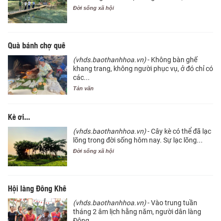
Đời sống xã hội
Quà bánh chợ quê
(vhds.baothanhhoa.vn)
- Không bàn ghế
khang trang, không người phục vụ, ở đó chỉ có
các...
Tản văn
Kè ơi...
(vhds.baothanhhoa.vn)
- Cây kè có thể đã lạc
lõng trong đời sống hôm nay. Sự lạc lõng...
Đời sống xã hội
Hội làng Đông Khê
(vhds.baothanhhoa.vn)
- Vào trung tuần
tháng 2 âm lịch hằng năm, người dân làng
Đông...