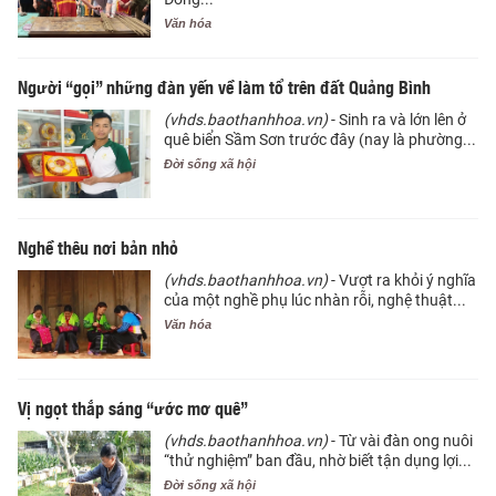
Văn hóa
Người “gọi” những đàn yến về làm tổ trên đất Quảng Bình
(vhds.baothanhhoa.vn)
- Sinh ra và lớn lên ở
quê biển Sầm Sơn trước đây (nay là phường...
Đời sống xã hội
Nghề thêu nơi bản nhỏ
(vhds.baothanhhoa.vn)
- Vượt ra khỏi ý nghĩa
của một nghề phụ lúc nhàn rỗi, nghệ thuật...
Văn hóa
Vị ngọt thắp sáng “ước mơ quê”
(vhds.baothanhhoa.vn)
- Từ vài đàn ong nuôi
“thử nghiệm” ban đầu, nhờ biết tận dụng lợi...
Đời sống xã hội