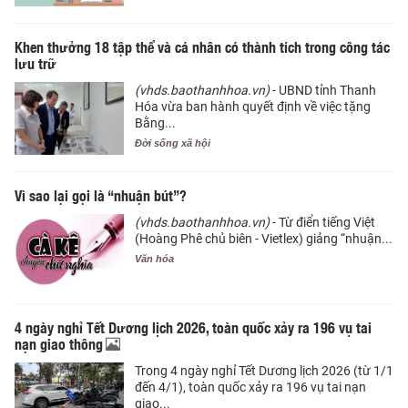
Khen thưởng 18 tập thể và cá nhân có thành tích trong công tác
lưu trữ
(vhds.baothanhhoa.vn)
- UBND tỉnh Thanh
Hóa vừa ban hành quyết định về việc tặng
Bằng...
Đời sống xã hội
Vì sao lại gọi là “nhuận bút”?
(vhds.baothanhhoa.vn)
- Từ điển tiếng Việt
(Hoàng Phê chủ biên - Vietlex) giảng “nhuận...
Văn hóa
4 ngày nghỉ Tết Dương lịch 2026, toàn quốc xảy ra 196 vụ tai
nạn giao thông
Trong 4 ngày nghỉ Tết Dương lịch 2026 (từ 1/1
đến 4/1), toàn quốc xảy ra 196 vụ tai nạn
giao...