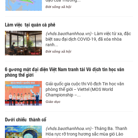
đạo của Thường...
Đời sống xã hội
Làm việc tại quán cà phê
(vhds.baothanhhoa.vn)
- Làm việc từ xa, đặc
biệt sau đại dịch COVID-19, đã xóa nhòa
ranh...
Đời sống xã hội
6 gương mặt đại diện Việt Nam tranh tài Vô địch tin học văn
phòng thế giới
Giải quốc gia cuộc thi Vô địch Tin học văn
phòng thế giới – Viettel (MOS World
Championship –...
Giáo dục
Dưới chiều thành cổ
(vhds.baothanhhoa.vn)
- Tháng Ba. Thanh
Hóa rực rỡ trong hương sắc mùa gió Lào