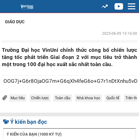
GIÁO DỤC
2025-06-09 15:16:00
Trường Đại học VinUni chính thức công bố chiến lược
tăng tốc phát triển Giai đoạn 2 với mục tiêu trở thành
một trong 100 đại học xuất sắc nhất toàn cầu.
OOG7j+G6r8OjaOG7m+G6qXh4
Mục tiêu
Chiến lược
Toàn cầu
Nhà khoa học
Quốc tế
Trên thế
Ý kiến bạn đọc
Ý KIẾN CỦA BẠN (1000 KÝ TỰ)