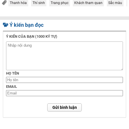
Thanh hóa
Thí sinh
Trang phục
Khách tham quan
Sắc màu
Ý kiến bạn đọc
Ý KIẾN CỦA BẠN (1000 KÝ TỰ)
HỌ TÊN
EMAIL
Gửi bình luận