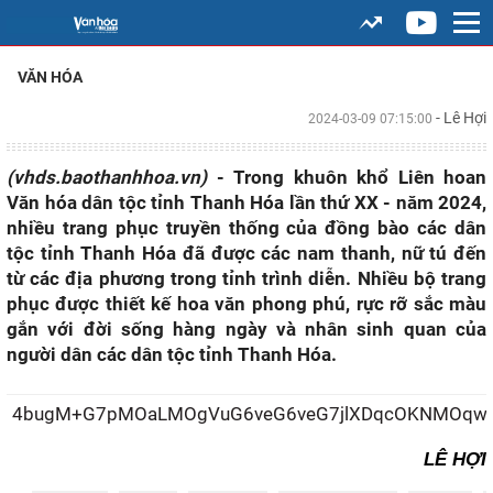
VĂN HÓA
- Lê Hợi
2024-03-09 07:15:00
(vhds.baothanhhoa.vn)
- Trong khuôn khổ Liên hoan
Văn hóa dân tộc tỉnh Thanh Hóa lần thứ XX - năm 2024,
nhiều trang phục truyền thống của đồng bào các dân
tộc tỉnh Thanh Hóa đã được các nam thanh, nữ tú đến
từ các địa phương trong tỉnh trình diễn. Nhiều bộ trang
phục được thiết kế hoa văn phong phú, rực rỡ sắc màu
gắn với đời sống hàng ngày và nhân sinh quan của
người dân các dân tộc tỉnh Thanh Hóa.
4bugM+G7pMOaLMOgVuG6veG6veG7jlXDqcOKNMOqw6
LÊ HỢI