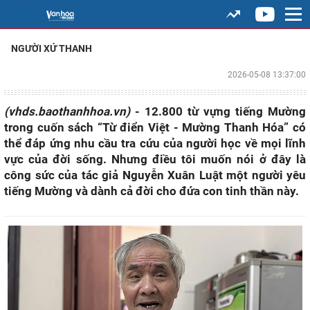
NGƯỜI XỨ THANH
2026-05-08 13:37:00
(vhds.baothanhhoa.vn)
- 12.800 từ vựng tiếng Mường
trong cuốn sách “Từ điển Việt - Mường Thanh Hóa” có
thể đáp ứng nhu cầu tra cứu của người học về mọi lĩnh
vực của đời sống. Nhưng điều tôi muốn nói ở đây là
công sức của tác giả Nguyễn Xuân Luật một người yêu
tiếng Mường và dành cả đời cho đứa con tinh thần này.