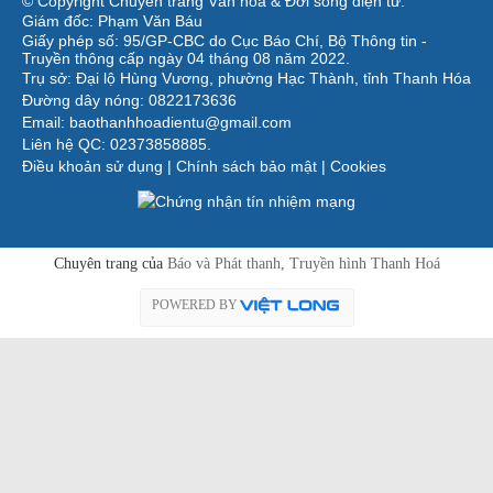
© Copyright Chuyên trang Văn hóa & Đời sống điện tử.
Giám đốc: Phạm Văn Báu
Giấy phép số: 95/GP-CBC do Cục Báo Chí, Bộ Thông tin -
Truyền thông cấp ngày 04 tháng 08 năm 2022.
Trụ sở: Đại lộ Hùng Vương, phường Hạc Thành, tỉnh Thanh Hóa
Đường dây nóng: 0822173636
Email: baothanhhoadientu@gmail.com
Liên hệ QC: 02373858885.
Điều khoản sử dụng
|
Chính sách bảo mật
|
Cookies
Chuyên trang của
Báo và Phát thanh, Truyền hình Thanh Hoá
POWERED BY