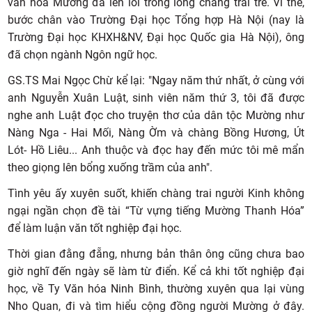
văn hóa Mường đã len lỏi trong lòng chàng trai trẻ. Vì thế,
bước chân vào Trường Đại học Tổng hợp Hà Nội (nay là
Trường Đại học KHXH&NV, Đại học Quốc gia Hà Nội), ông
đã chọn ngành Ngôn ngữ học.
GS.TS Mai Ngọc Chừ kể lại: "Ngay năm thứ nhất, ở cùng với
anh Nguyễn Xuân Luật, sinh viên năm thứ 3, tôi đã được
nghe anh Luật đọc cho truyện thơ của dân tộc Mường như
Nàng Nga - Hai Mối, Nàng Ờm và chàng Bồng Hương, Út
Lót- Hồ Liêu... Anh thuộc và đọc hay đến mức tôi mê mẩn
theo giọng lên bổng xuống trầm của anh".
Tình yêu ấy xuyên suốt, khiến chàng trai người Kinh không
ngại ngần chọn đề tài “Từ vựng tiếng Mường Thanh Hóa”
để làm luận văn tốt nghiệp đại học.
Thời gian đằng đẵng, nhưng bản thân ông cũng chưa bao
giờ nghĩ đến ngày sẽ làm từ điển. Kể cả khi tốt nghiệp đại
học, về Ty Văn hóa Ninh Bình, thường xuyên qua lại vùng
Nho Quan, đi và tìm hiểu cộng đồng người Mường ở đây.