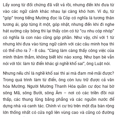
Lấy xong từ đối chứng đã vất vả rồi, nhưng đến khi đưa từ
vào các ngữ cảnh khác nhau lại càng khó hơn. Ví dụ, từ
“góp” trong tiếng Mường đọc là Cỏp có nghĩa là tương thân
tương ái, góp từng ít một, góp nhặt, nhưng đến khi đi nghe
hát xường cây bông thì lại thấy còn có từ “cu nhu cóp nhóp”
có nghĩa là con nào cũng góp phần. Như vậy, chỉ với 1 từ
nhưng khi đưa vào từng ngữ cảnh với các câu minh họa thì
có thể cho ra 7 - 8 câu. “Càng làm càng thấy công việc của
mình thăm thẳm, không biết khi nào xong. Như bạn bè vẫn
nói với tôi: làm từ điển khác gì nghề khổ sai”, ông Luật nói.
Nhưng nếu chỉ là nghề khổ sai thì ai mà đam mê mãi được?
Trong quá trình làm từ điển, ông còn lưu trữ được cả văn
hóa Mường. Người Mường Thanh Hóa quần cư dọc hai bờ
sông Mã, sông Bưởi, sông Âm – nơi có các triền đồi núi
thấp, các thung lũng bằng phẳng và các nguồn nước để
dựng nhà và canh tác. Chính vì cư trú trên một địa bàn rộng
lớn thống nhất có cửa ngõ lên vùng cao và cũng có đường