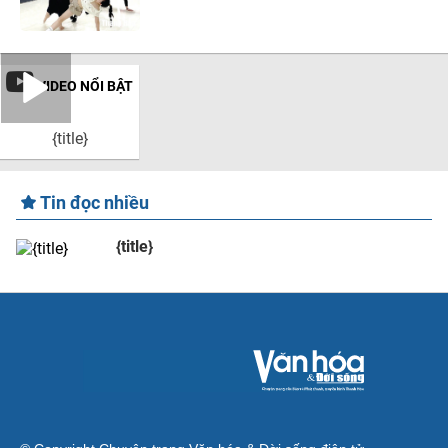
VIDEO NỔI BẬT
{title}
Tin đọc nhiều
{title}