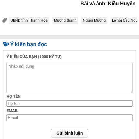
Bài và ảnh: Kiều Huyền
UBND tỉnh Thanh Hóa
Mường thanh
Người Mường
Lễ hội Cầu Ngư
Ý kiến bạn đọc
Ý KIẾN CỦA BẠN (1000 KÝ TỰ)
HỌ TÊN
EMAIL
Gửi bình luận