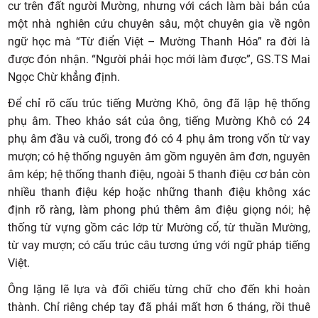
cư trên đất người Mường, nhưng với cách làm bài bản của
một nhà nghiên cứu chuyên sâu, một chuyên gia về ngôn
ngữ học mà “Từ điển Việt – Mường Thanh Hóa” ra đời là
được đón nhận. “Người phải học mới làm được”, GS.TS Mai
Ngọc Chừ khẳng định.
Để chỉ rõ cấu trúc tiếng Mường Khô, ông đã lập hệ thống
phụ âm. Theo khảo sát của ông, tiếng Mường Khô có 24
phụ âm đầu và cuối, trong đó có 4 phụ âm trong vốn từ vay
mượn; có hệ thống nguyên âm gồm nguyên âm đơn, nguyên
âm kép; hệ thống thanh điệu, ngoài 5 thanh điệu cơ bản còn
nhiều thanh điệu kép hoặc những thanh điệu không xác
định rõ ràng, làm phong phú thêm âm điệu giọng nói; hệ
thống từ vựng gồm các lớp từ Mường cổ, từ thuần Mường,
từ vay mượn; có cấu trúc câu tương ứng với ngữ pháp tiếng
Việt.
Ông lặng lẽ lựa và đối chiếu từng chữ cho đến khi hoàn
thành. Chỉ riêng chép tay đã phải mất hơn 6 tháng, rồi thuê