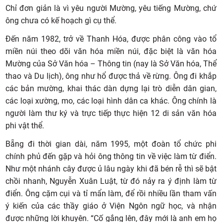
Chỉ đơn giản là vì yêu người Mường, yêu tiếng Mường, chứ
ông chưa có kế hoạch gì cụ thể.
Đến năm 1982, trở về Thanh Hóa, được phân công vào tổ
miền núi theo dõi văn hóa miền núi, đặc biệt là văn hóa
Mường của Sở Văn hóa – Thông tin (nay là Sở Văn hóa, Thể
thao và Du lịch), ông như hổ được thả về rừng. Ông đi khắp
các bản mường, khai thác dàn dựng lại trò diễn dân gian,
các loại xường, mo, các loại hình dân ca khác. Ông chính là
người làm thư ký và trực tiếp thực hiện 12 di sản văn hóa
phi vật thể.
Bẵng đi thời gian dài, năm 1995, một đoàn tổ chức phi
chính phủ đến gặp và hỏi ông thông tin về việc làm từ điển.
Như một nhánh cây được ủ lâu ngày khi đã bén rễ thì sẽ bật
chồi nhanh, Nguyễn Xuân Luật, từ đó nảy ra ý định làm từ
điển. Ông cặm cụi và tỉ mẩn làm, để rồi nhiều lần tham vấn
ý kiến của các thầy giáo ở Viện Ngôn ngữ học, và nhận
được những lời khuyên. “Cố gắng lên, đây mới là anh em họ