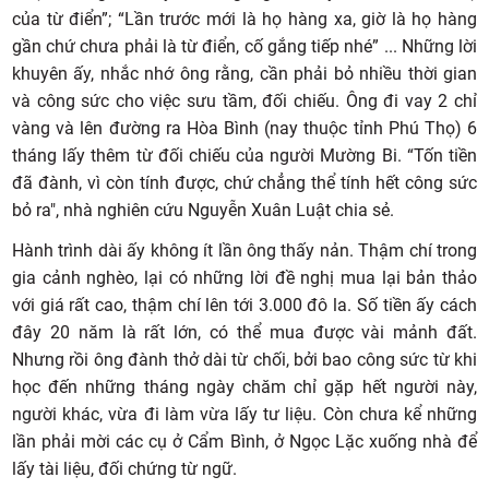
của từ điển”; “Lần trước mới là họ hàng xa, giờ là họ hàng
gần chứ chưa phải là từ điển, cố gắng tiếp nhé” ... Những lời
khuyên ấy, nhắc nhớ ông rằng, cần phải bỏ nhiều thời gian
và công sức cho việc sưu tầm, đối chiếu. Ông đi vay 2 chỉ
vàng và lên đường ra Hòa Bình (nay thuộc tỉnh Phú Thọ) 6
tháng lấy thêm từ đối chiếu của người Mường Bi. “Tốn tiền
đã đành, vì còn tính được, chứ chẳng thể tính hết công sức
bỏ ra", nhà nghiên cứu Nguyễn Xuân Luật chia sẻ.
Hành trình dài ấy không ít lần ông thấy nản. Thậm chí trong
gia cảnh nghèo, lại có những lời đề nghị mua lại bản thảo
với giá rất cao, thậm chí lên tới 3.000 đô la. Số tiền ấy cách
đây 20 năm là rất lớn, có thể mua được vài mảnh đất.
Nhưng rồi ông đành thở dài từ chối, bởi bao công sức từ khi
học đến những tháng ngày chăm chỉ gặp hết người này,
người khác, vừa đi làm vừa lấy tư liệu. Còn chưa kể những
lần phải mời các cụ ở Cẩm Bình, ở Ngọc Lặc xuống nhà để
lấy tài liệu, đối chứng từ ngữ.