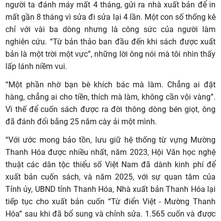
người ta đánh máy mất 4 tháng, gửi ra nhà xuất bản để in
mất gần 8 tháng vì sửa đi sửa lại 4 lần. Một con số thống kê
chỉ với vài ba dòng nhưng là công sức của người làm
nghiên cứu. “Từ bản thảo ban đầu đến khi sách được xuất
bản là một trời một vực”, những lời ông nói mà tôi nhìn thấy
lấp lánh niềm vui.
“Một phần nhờ bạn bè khích bác mà làm. Chẳng ai đặt
hàng, chẳng ai cho tiền, thích mà làm, không cần vội vàng”.
Vì thế để cuốn sách được ra đời thông dòng bén giọt, ông
đã đánh đổi bằng 25 năm cày ải một mình.
“Với ước mong bảo tồn, lưu giữ hệ thống từ vựng Mường
Thanh Hóa được nhiều nhất, năm 2023, Hội Văn học nghệ
thuật các dân tộc thiểu số Việt Nam đã dành kinh phí để
xuất bản cuốn sách, và năm 2025, với sự quan tâm của
Tỉnh ủy, UBND tỉnh Thanh Hóa, Nhà xuất bản Thanh Hóa lại
tiếp tục cho xuất bản cuốn “Từ điển Việt - Mường Thanh
Hóa” sau khi đã bổ sung và chỉnh sửa. 1.565 cuốn và được