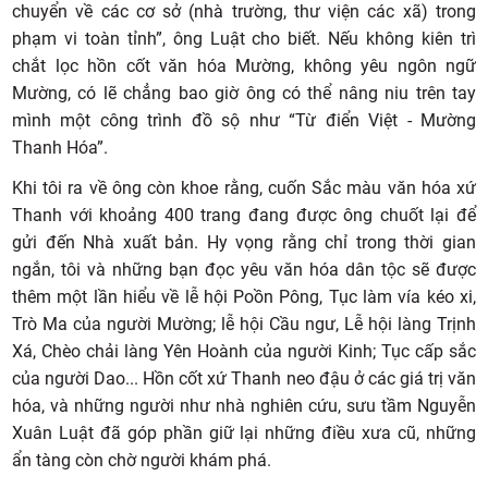
chuyển về các cơ sở (nhà trường, thư viện các xã) trong
phạm vi toàn tỉnh”, ông Luật cho biết. Nếu không kiên trì
chắt lọc hồn cốt văn hóa Mường, không yêu ngôn ngữ
Mường, có lẽ chẳng bao giờ ông có thể nâng niu trên tay
mình một công trình đồ sộ như “Từ điển Việt - Mường
Thanh Hóa”.
Khi tôi ra về ông còn khoe rằng, cuốn Sắc màu văn hóa xứ
Thanh với khoảng 400 trang đang được ông chuốt lại để
gửi đến Nhà xuất bản. Hy vọng rằng chỉ trong thời gian
ngắn, tôi và những bạn đọc yêu văn hóa dân tộc sẽ được
thêm một lần hiểu về lễ hội Poồn Pông, Tục làm vía kéo xi,
Trò Ma của người Mường; lễ hội Cầu ngư, Lễ hội làng Trịnh
Xá, Chèo chải làng Yên Hoành của người Kinh; Tục cấp sắc
của người Dao... Hồn cốt xứ Thanh neo đậu ở các giá trị văn
hóa, và những người như nhà nghiên cứu, sưu tầm Nguyễn
Xuân Luật đã góp phần giữ lại những điều xưa cũ, những
ẩn tàng còn chờ người khám phá.