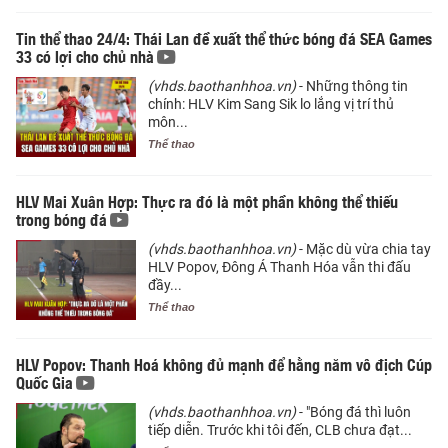
Tin thể thao 24/4: Thái Lan đề xuất thể thức bóng đá SEA Games
33 có lợi cho chủ nhà
(vhds.baothanhhoa.vn)
- Những thông tin
chính: HLV Kim Sang Sik lo lắng vị trí thủ
môn...
Thể thao
HLV Mai Xuân Hợp: Thực ra đó là một phần không thể thiếu
trong bóng đá
(vhds.baothanhhoa.vn)
- Mặc dù vừa chia tay
HLV Popov, Đông Á Thanh Hóa vẫn thi đấu
đầy...
Thể thao
HLV Popov: Thanh Hoá không đủ mạnh để hằng năm vô địch Cúp
Quốc Gia
(vhds.baothanhhoa.vn)
- "Bóng đá thì luôn
tiếp diễn. Trước khi tôi đến, CLB chưa đạt...