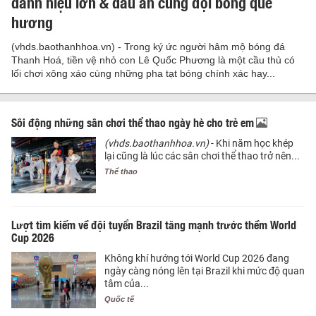
danh hiệu lớn & dấu ấn cùng đội bóng quê
hương
(vhds.baothanhhoa.vn) - Trong ký ức người hâm mộ bóng đá
Thanh Hoá, tiền vệ nhỏ con Lê Quốc Phương là một cầu thủ có
lối chơi xông xáo cùng những pha tạt bóng chính xác hay...
Sôi động những sân chơi thể thao ngày hè cho trẻ em
(vhds.baothanhhoa.vn)
- Khi năm học khép
lại cũng là lúc các sân chơi thể thao trở nên...
Thể thao
Lượt tìm kiếm về đội tuyển Brazil tăng mạnh trước thềm World
Cup 2026
Không khí hướng tới World Cup 2026 đang
ngày càng nóng lên tại Brazil khi mức độ quan
tâm của...
Quốc tế