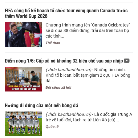
FIFA công bố kế hoạch tổ chức tour vòng quanh Canada trước
thềm World Cup 2026
Chương trình mang tên "Canada Celebrates"
sẽ đi qua 38 điểm dừng, trải dài trên toàn bộ
các tỉnh...
Thể thao
Điểm nóng 1/6: Cấp xã có khoảng 32 biên chế sau sáp nhập
(vhds.baothanhhoa.vn)
- Những tin chính:
Khởi tố bị can, bắt tạm giam 2 cựu HLV bóng
đá...
Đời sống xã hội
Hướng đi đúng của một nền bóng đá
(vhds.baothanhhoa.vn)
- Là quốc gia Trung Á
trẻ về tuổi đời, tách ra từ Liên Xô (cũ)...
Quốc tế