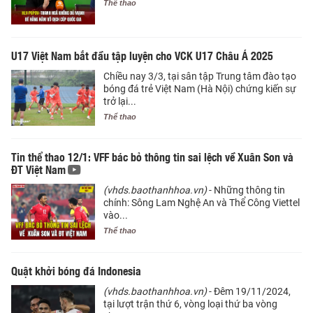
Thể thao
U17 Việt Nam bắt đầu tập luyện cho VCK U17 Châu Á 2025
Chiều nay 3/3, tại sân tập Trung tâm đào tạo
bóng đá trẻ Việt Nam (Hà Nội) chứng kiến sự
trở lại...
Thể thao
Tin thể thao 12/1: VFF bác bỏ thông tin sai lệch về Xuân Son và
ĐT Việt Nam
(vhds.baothanhhoa.vn)
- Những thông tin
chính: Sông Lam Nghệ An và Thể Công Viettel
vào...
Thể thao
Quật khởi bóng đá Indonesia
(vhds.baothanhhoa.vn)
- Đêm 19/11/2024,
tại lượt trận thứ 6, vòng loại thứ ba vòng