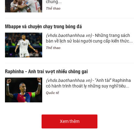
chung...
Thể thao
Mbappe và chuyện chạy trong bóng đá
(vhds.baothanhhoa.vn)
- Những trang sách
bàn về lịch sử loài người cung cấp kiến thức...
Thể thao
Raphinha - Anh trai vượt nhiều chông gai
(vhds.baothanhhoa.vn)
- “Anh tài” Raphinha
có hành trình thoát ly những suy nghĩ tiêu...
Quốc tế
Xem thêm