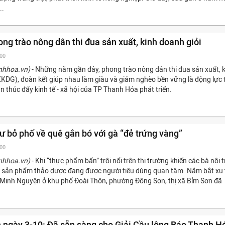
..
ong trào nông dân thi đua sản xuất, kinh doanh giỏi
:00
nhhoa.vn)
- Những năm gần đây, phong trào nông dân thi đua sản xuất, 
XKDG), đoàn kết giúp nhau làm giàu và giảm nghèo bền vững là động lực 
 thúc đẩy kinh tế - xã hội của TP Thanh Hóa phát triển.
ư bỏ phố về quê gắn bó với gà “đẻ trứng vàng”
:00
nhhoa.vn)
- Khi “thực phẩm bẩn” trôi nổi trên thị trường khiến các bà nội t
các sản phẩm thảo dược đang được người tiêu dùng quan tâm. Nắm bắt xu 
 Minh Nguyện ở khu phố Đoài Thôn, phường Đông Sơn, thị xã Bỉm Sơn đã
h ngày 3-10: Đã sẵn sàng cho Giải Cầu lông Báo Thanh H