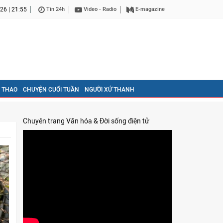
26 | 21:55
Tin 24h
Video - Radio
E-magazine
 THAO
CHUYỆN CUỐI TUẦN
NGƯỜI XỨ THANH
Chuyên trang Văn hóa & Đời sống điện tử