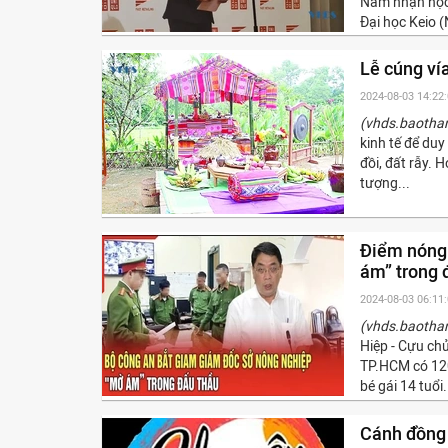
Nam nhận học 
Đại học Keio (
Lễ cúng ví
2024-08-03 14:22
(vhds.baotha
kinh tế để du
đồi, đất rẫy. 
tượng...
Điểm nóng 
ám” trong 
2024-08-03 06:11
(vhds.baotha
Hiệp - Cựu ch
TP.HCM có 120
bé gái 14 tuổi.
Cánh đồng 