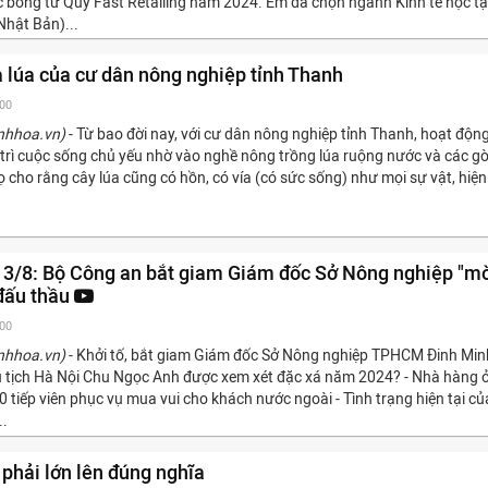
bổng từ Quỹ Fast Retailing năm 2024. Em đã chọn ngành Kinh tế học tạ
Nhật Bản)...
a lúa của cư dân nông nghiệp tỉnh Thanh
:00
nhhoa.vn)
- Từ bao đời nay, với cư dân nông nghiệp tỉnh Thanh, hoạt độn
y trì cuộc sống chủ yếu nhờ vào nghề nông trồng lúa ruộng nước và các g
Họ cho rằng cây lúa cũng có hồn, có vía (có sức sống) như mọi sự vật, hiện
3/8: Bộ Công an bắt giam Giám đốc Sở Nông nghiệp "m
đấu thầu
:00
nhhoa.vn)
- Khởi tố, bắt giam Giám đốc Sở Nông nghiệp TPHCM Đinh Min
ủ tịch Hà Nội Chu Ngọc Anh được xem xét đặc xá năm 2024? - Nhà hàng 
 tiếp viên phục vụ mua vui cho khách nước ngoài - Tình trạng hiện tại củ
..
phải lớn lên đúng nghĩa