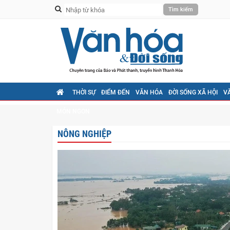
THỜI SỰ
ĐIỂM ĐẾN
VĂN HÓA
ĐỜI SỐNG XÃ HỘI
V
MÓN NGON
NÔNG NGHIỆP