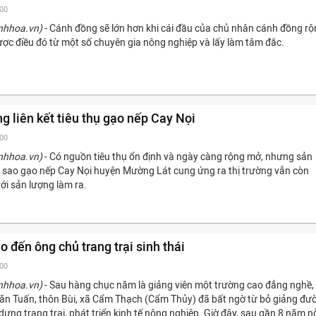
:00
nhhoa.vn)
- Cánh đồng sẽ lớn hơn khi cái đầu của chủ nhân cánh đồng r
được điều đó từ một số chuyên gia nông nghiệp và lấy làm tâm đắc.
g liên kết tiêu thụ gạo nếp Cay Nọi
:00
nhhoa.vn)
- Có nguồn tiêu thụ ổn định và ngày càng rộng mở, nhưng sản
ao gạo nếp Cay Nọi huyện Mường Lát cung ứng ra thị trường vẫn còn
ới sản lượng làm ra.
o đến ông chủ trang trại sinh thái
:00
nhhoa.vn)
- Sau hàng chục năm là giảng viên một trường cao đẳng nghề,
n Tuấn, thôn Bùi, xã Cẩm Thạch (Cẩm Thủy) đã bất ngờ từ bỏ giảng đư
dựng trang trại, phát triển kinh tế nông nghiệp. Giờ đây, sau gần 8 năm n