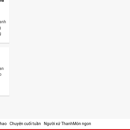
hanh
g
g
an
p
thao
Chuyện cuối tuần
Người xứ Thanh
Món ngon