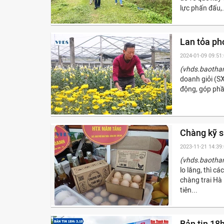
lực phấn đấu,.
Lan tỏa ph
2024-01-09 09:51
(vhds.baotha
doanh giỏi (S
động, góp phần
Chàng kỹ s
2023-11-21 14:39
(vhds.baotha
lo lắng, thì 
chàng trai Hà
tiên...
Bản tin 18