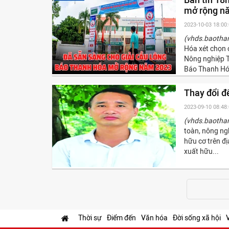
mở rộng n
2023-10-03 18:00
(vhds.baotha
Hóa xét chọn 
Nông nghiệp T
Báo Thanh Hó
Thay đổi đ
2023-09-10 08:48
(vhds.baotha
toàn, nông ngh
hữu cơ trên đị
xuất hữu...
Thời sự
Điểm đến
Văn hóa
Đời sống xã hội