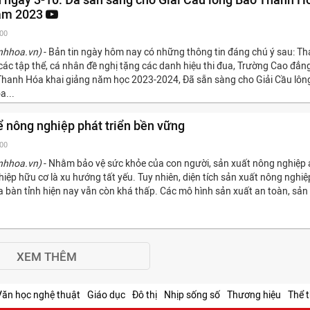
ăm 2023
:00
nhhoa.vn)
- Bản tin ngày hôm nay có những thông tin đáng chú ý sau: T
các tập thể, cá nhân đề nghị tặng các danh hiệu thi đua, Trường Cao đẳn
hanh Hóa khai giảng năm học 2023-2024, Đã sẵn sàng cho Giải Cầu lôn
a...
ể nông nghiệp phát triển bền vững
:00
nhhoa.vn)
- Nhằm bảo vệ sức khỏe của con người, sản xuất nông nghiệp 
iệp hữu cơ là xu hướng tất yếu. Tuy nhiên, diện tích sản xuất nông nghiệ
a bàn tỉnh hiện nay vẫn còn khá thấp. Các mô hình sản xuất an toàn, sản
XEM THÊM
Văn học nghệ thuật
Giáo dục
Đô thị
Nhịp sống số
Thương hiệu
Thể 