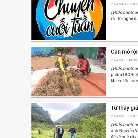
2024-04-05 08:03
(vhds.baotha
ra. Tôi nghe 
Cần mở rộn
2024-03-17 14:38
(vhds.baotha
phẩm OCOP 3 s
khiêm tốn so v
Từ thầy giá
2024-03-13 09:07
(vhds.baotha
anh Nguyễn Vă
để về quê xây 