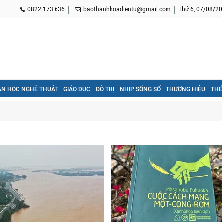
0822.173.636
baothanhhoadientu@gmail.com
Thứ 6, 07/08/20
ĂN HỌC NGHỆ THUẬT
GIÁO DỤC
ĐÔ THỊ
NHỊP SỐNG SỐ
THƯƠNG HIỆU
THỂ