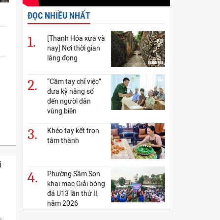
ĐỌC NHIỀU NHẤT
1.
[Thanh Hóa xưa và
nay] Nơi thời gian
lắng đọng
2.
“Cầm tay chỉ việc”
đưa kỹ năng số
đến người dân
vùng biên
3.
Khéo tay kết trọn
tâm thành
i
4.
Phường Sầm Sơn
khai mạc Giải bóng
đá U13 lần thứ II,
năm 2026