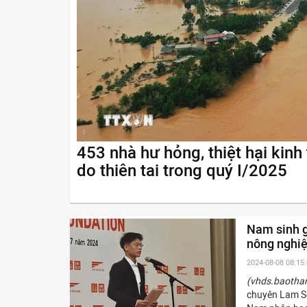
453 nhà hư hỏng, thiệt hại kinh
do thiên tai trong quý I/2025
Nam sinh g
nông nghiệ
2024-08-08 08:15
(vhds.baotha
chuyên Lam Sơ