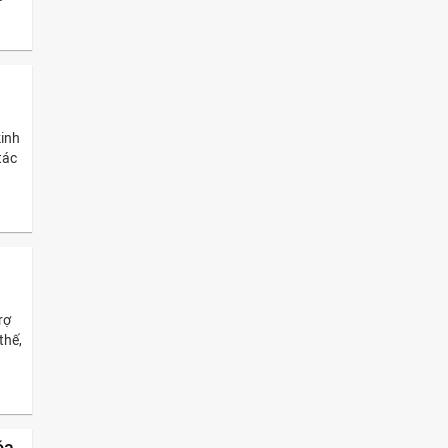
kinh
tác
rợ
thế,
óa