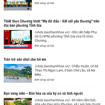
Đời sống xã hội
Thiết thực Chương trình “Mẹ đỡ đầu - Kết nối yêu thương” trên
địa bàn phường Tĩnh Gia
(vhds.baothanhhoa.vn)
- Hội Liên hiệp Phụ
nữ (LHPN) phường Tĩnh Gia vừa tổ chức
Chương...
Đời sống xã hội
Trăn trở sân chơi cho trẻ em
(vhds.baothanhhoa.vn)
- Chiều muộn, cô bé
Thao Thị Ngọc Lam, ở bản Ché Lầu, xã Na
Mèo...
Đời sống xã hội
Bạn vong niên – Bản hòa ca của ký ức và tình người
(vhds.baothanhhoa.vn)
- 60 năm cầm bút,
nhà văn Đào Hữu Phương, xã Lam Sơn (trước