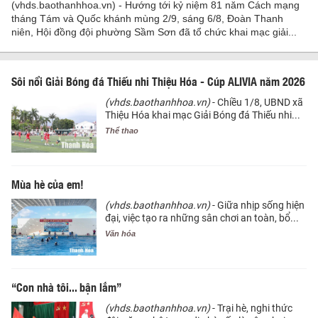
(vhds.baothanhhoa.vn) - Hướng tới kỷ niệm 81 năm Cách mạng
tháng Tám và Quốc khánh mùng 2/9, sáng 6/8, Đoàn Thanh
niên, Hội đồng đội phường Sầm Sơn đã tổ chức khai mạc giải...
Sôi nổi Giải Bóng đá Thiếu nhi Thiệu Hóa - Cúp ALIVIA năm 2026
(vhds.baothanhhoa.vn)
- Chiều 1/8, UBND xã
Thiệu Hóa khai mạc Giải Bóng đá Thiếu nhi...
Thể thao
Mùa hè của em!
(vhds.baothanhhoa.vn)
- Giữa nhịp sống hiện
đại, việc tạo ra những sân chơi an toàn, bổ...
Văn hóa
“Con nhà tôi... bận lắm”
(vhds.baothanhhoa.vn)
- Trại hè, nghi thức