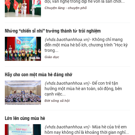
đội, văn nghệ trong dịp hè vốn là sân chơi...
Chuyện làng - chuyện phố
Những “chiến sĩ nhí” trưởng thành từ trải nghiệm
(vhds.baothanhhoa.vn)
- Không chỉ mang
đến một mùa hè bổ ích, chương trình “Học kỳ
trong...
Giáo dục
Hãy cho con một mùa hè đáng nhớ
(vhds.baothanhhoa.vn)
- Để con trẻ tận
hưởng một mùa hè an toàn, sôi động, bên
cạnh việc...
Đời sống xã hội
Lớn lên cùng mùa hè
(vhds.baothanhhoa.vn)
- Mùa hè của trẻ em
hôm nay không chỉ là khoảng thời gian nghỉ...