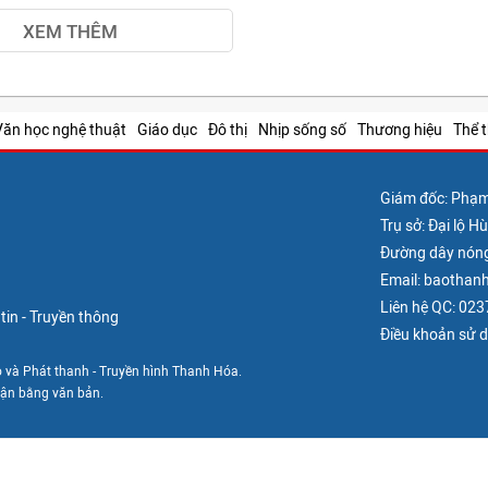
XEM THÊM
Văn học nghệ thuật
Giáo dục
Đô thị
Nhịp sống số
Thương hiệu
Thể 
Giám đốc: Phạ
Trụ sở: Đại lộ 
Đường dây nón
Email: baotha
Liên hệ QC: 02
in - Truyền thông
Điều khoản sử 
 và Phát thanh - Truyền hình Thanh Hóa.
uận bằng văn bản.