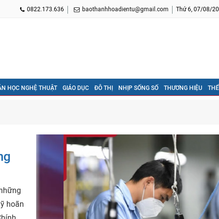
0822.173.636
baothanhhoadientu@gmail.com
Thứ 6, 07/08/20
ĂN HỌC NGHỆ THUẬT
GIÁO DỤC
ĐÔ THỊ
NHỊP SỐNG SỐ
THƯƠNG HIỆU
THỂ
ng
 những
Mỹ hoãn
Chính