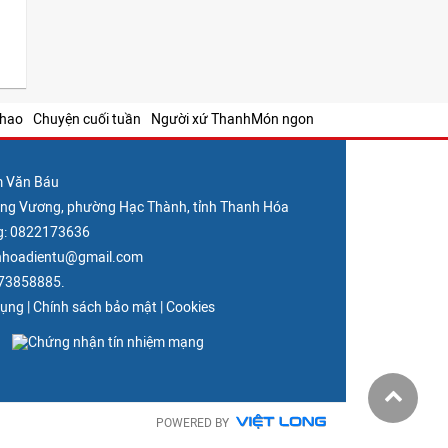
thao
Chuyện cuối tuần
Người xứ Thanh
Món ngon
m Văn Báu
Hùng Vương, phường Hạc Thành, tỉnh Thanh Hóa
g: 0822173636
nhhoadientu@gmail.com
373858885.
dụng
|
Chính sách bảo mật
|
Cookies
POWERED BY