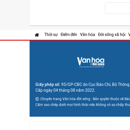
Thời sự
Điểm đến
Văn hóa
Đời sống xã hội
Giấy phép số:
95/GP-CBC do Cục Báo Chí, Bộ Thông t
Cấp ngày 04 tháng 08 năm 2022.
Chuyên trang Văn hóa đời sống - Bản quyền thuộc về Báo
Cấm sao chép dưới mọi hình thức nếu không có sự chấp th