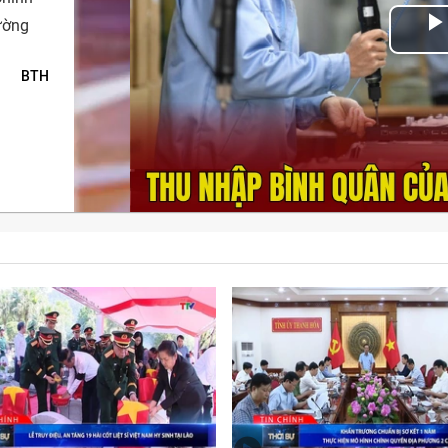
ường
Play
Vid
BTH