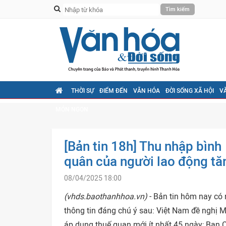
THỜI SỰ
ĐIỂM ĐẾN
VĂN HÓA
ĐỜI SỐNG XÃ HỘI
V
MÓN NGON
[Bản tin 18h] Thu nhập bình
quân của người lao động tă
08/04/2025 18:00
(vhds.baothanhhoa.vn)
- Bản tin hôm nay có
thông tin đáng chú ý sau: Việt Nam đề nghị 
áp dụng thuế quan mới ít nhất 45 ngày; Ban 