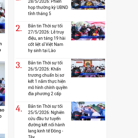
28/5/2026: Phiên
họp thường kỳ UBND
tỉnh tháng 5
2.
Bản tin Thời sự tối
27/5/2026: Lễ truy
điệu, an táng 19 hài
n
cốt liệt sĩ Việt Nam
p
hy sinh tại Lào
3.
Bản tin Thời sự tối
26/5/2026: Khẩn
trương chuẩn bị sơ
kết 1 năm thực hiện
mô hình chính quyền
địa phương 2 cấp
4.
Bản tin Thời sự tối
cao
25/5/2026: Nghiên
o
cứu đầu tư tuyến
đường kết nối hành
lang kinh tế Đông -
Tây