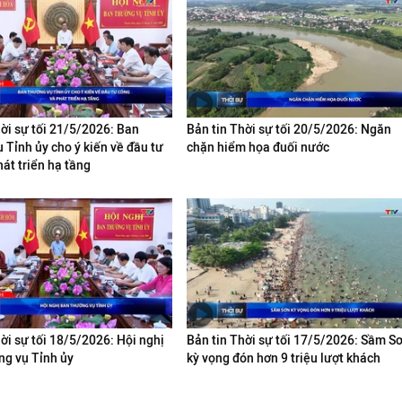
hời sự tối 21/5/2026: Ban
Bản tin Thời sự tối 20/5/2026: Ngăn
 Tỉnh ủy cho ý kiến về đầu tư
chặn hiểm họa đuối nước
át triển hạ tầng
ời sự tối 18/5/2026: Hội nghị
Bản tin Thời sự tối 17/5/2026: Sầm S
g vụ Tỉnh ủy
kỳ vọng đón hơn 9 triệu lượt khách