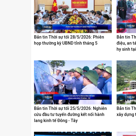
Bản tin Thời sự tối 28/5/2026: Phiên
Bản tin Th
họp thường kỳ UBND tỉnh tháng 5
điệu, an t
hy sinh tạ
Bản tin Thời sự tối 25/5/2026: Nghiên
Bản tin Th
cứu đầu tư tuyến đường kết nối hành
xây dựng t
lang kinh tế Đông - Tây