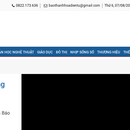
0822.173.636
baothanhhoadientu@gmail.com
Thứ 6, 07/08/20
ĂN HỌC NGHỆ THUẬT
GIÁO DỤC
ĐÔ THỊ
NHỊP SỐNG SỐ
THƯƠNG HIỆU
THỂ
ng
a Báo