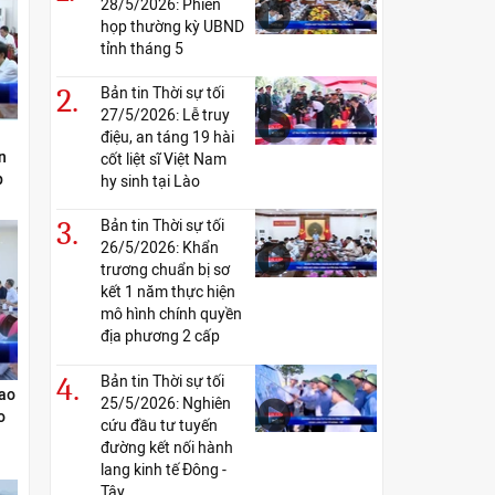
28/5/2026: Phiên
họp thường kỳ UBND
tỉnh tháng 5
2.
Bản tin Thời sự tối
27/5/2026: Lễ truy
điệu, an táng 19 hài
n
cốt liệt sĩ Việt Nam
p
hy sinh tại Lào
3.
Bản tin Thời sự tối
26/5/2026: Khẩn
trương chuẩn bị sơ
kết 1 năm thực hiện
mô hình chính quyền
địa phương 2 cấp
4.
Bản tin Thời sự tối
cao
25/5/2026: Nghiên
o
cứu đầu tư tuyến
đường kết nối hành
lang kinh tế Đông -
Tây