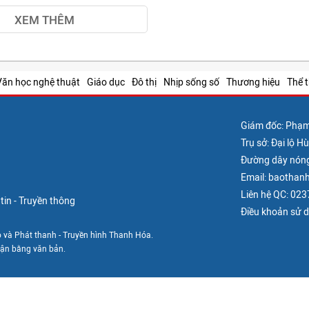
XEM THÊM
Văn học nghệ thuật
Giáo dục
Đô thị
Nhịp sống số
Thương hiệu
Thể 
Giám đốc: Phạ
Trụ sở: Đại lộ 
Đường dây nón
Email: baotha
Liên hệ QC: 02
in - Truyền thông
Điều khoản sử 
 và Phát thanh - Truyền hình Thanh Hóa.
uận bằng văn bản.