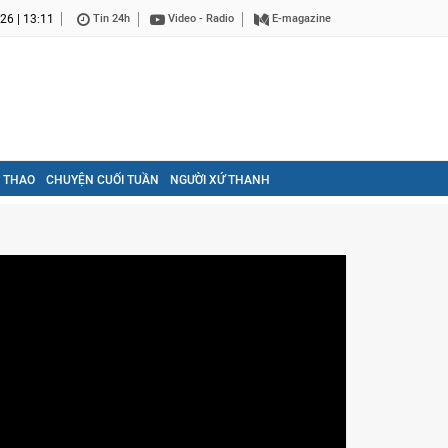
26 | 13:11
Tin 24h
Video - Radio
E-magazine
 THAO
CHUYỆN CUỐI TUẦN
NGƯỜI XỨ THANH