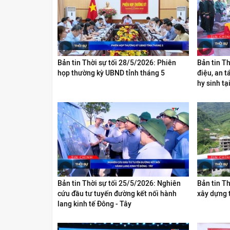
Bản tin Thời sự tối 28/5/2026: Phiên
Bản tin Th
họp thường kỳ UBND tỉnh tháng 5
điệu, an t
hy sinh tạ
Bản tin Thời sự tối 25/5/2026: Nghiên
Bản tin Th
cứu đầu tư tuyến đường kết nối hành
xây dựng t
lang kinh tế Đông - Tây