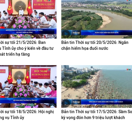
hời sự tối 21/5/2026: Ban
Bản tin Thời sự tối 20/5/2026: Ngăn
 Tỉnh ủy cho ý kiến về đầu tư
chặn hiểm họa đuối nước
át triển hạ tầng
ời sự tối 18/5/2026: Hội nghị
Bản tin Thời sự tối 17/5/2026: Sầm S
g vụ Tỉnh ủy
kỳ vọng đón hơn 9 triệu lượt khách