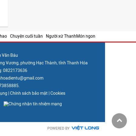
thao
Chuyện cuối tuần
Người xứ Thanh
Món ngon
m Văn Báu
Hùng Vương, phường Hạc Thành, tỉnh Thanh Hóa
g: 0822173636
nhhoadientu@gmail.com
373858885.
dụng
|
Chính sách bảo mật
|
Cookies
POWERED BY