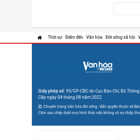
Thời sự
Điểm đến
Văn hóa
Đời sống xã hội
Giấy phép số:
95/GP-CBC do Cục Báo Chí, Bộ Thông t
Cấp ngày 04 tháng 08 năm 2022.
Chuyên trang Văn hóa đời sống - Bản quyền thuộc về Báo
Cấm sao chép dưới mọi hình thức nếu không có sự chấp th