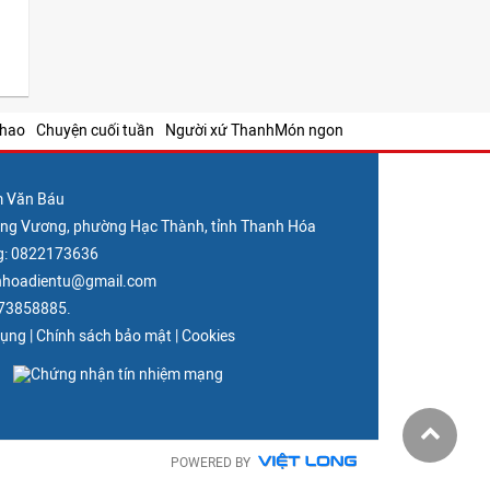
thao
Chuyện cuối tuần
Người xứ Thanh
Món ngon
m Văn Báu
Hùng Vương, phường Hạc Thành, tỉnh Thanh Hóa
g: 0822173636
nhhoadientu@gmail.com
373858885.
dụng
|
Chính sách bảo mật
|
Cookies
POWERED BY