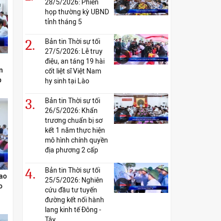
28/5/2026: Phiên
họp thường kỳ UBND
tỉnh tháng 5
2.
Bản tin Thời sự tối
27/5/2026: Lễ truy
điệu, an táng 19 hài
n
cốt liệt sĩ Việt Nam
p
hy sinh tại Lào
3.
Bản tin Thời sự tối
26/5/2026: Khẩn
trương chuẩn bị sơ
kết 1 năm thực hiện
mô hình chính quyền
địa phương 2 cấp
4.
Bản tin Thời sự tối
cao
25/5/2026: Nghiên
o
cứu đầu tư tuyến
đường kết nối hành
lang kinh tế Đông -
Tây