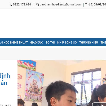
0822.173.636
baothanhhoadientu@gmail.com
Thứ 7, 08/08/20
ĂN HỌC NGHỆ THUẬT
GIÁO DỤC
ĐÔ THỊ
NHỊP SỐNG SỐ
THƯƠNG HIỆU
THỂ
định
uản