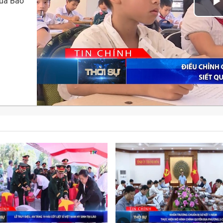
của Báo
Play
Vid