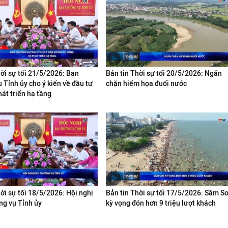
hời sự tối 21/5/2026: Ban
Bản tin Thời sự tối 20/5/2026: Ngăn
 Tỉnh ủy cho ý kiến về đầu tư
chặn hiểm họa đuối nước
át triển hạ tầng
ời sự tối 18/5/2026: Hội nghị
Bản tin Thời sự tối 17/5/2026: Sầm S
g vụ Tỉnh ủy
kỳ vọng đón hơn 9 triệu lượt khách