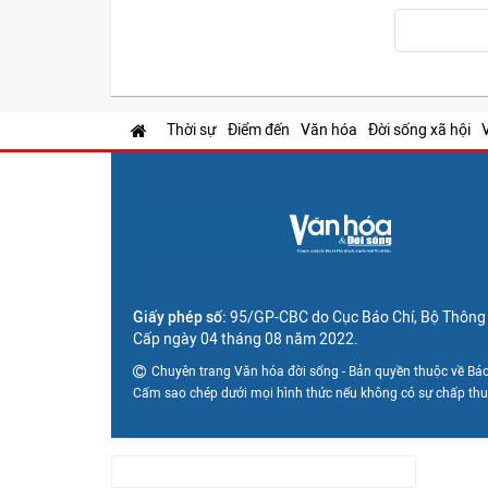
Thời sự
Điểm đến
Văn hóa
Đời sống xã hội
Giấy phép số:
95/GP-CBC do Cục Báo Chí, Bộ Thông t
Cấp ngày 04 tháng 08 năm 2022.
Chuyên trang Văn hóa đời sống - Bản quyền thuộc về Báo
Cấm sao chép dưới mọi hình thức nếu không có sự chấp th