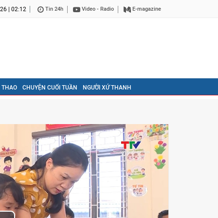
26 | 02:12
Tin 24h
Video - Radio
E-magazine
 THAO
CHUYỆN CUỐI TUẦN
NGƯỜI XỨ THANH