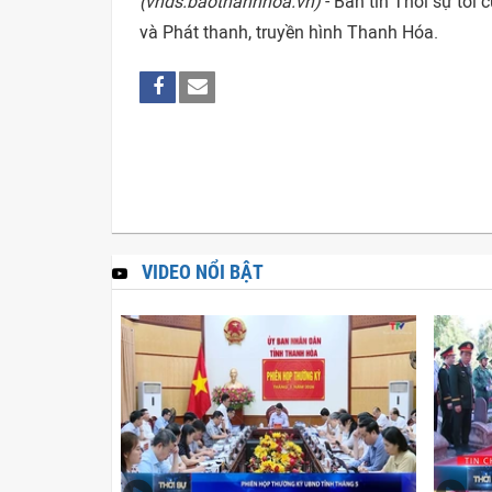
(vhds.baothanhhoa.vn)
- Bản tin Thời sự tối 
và Phát thanh, truyền hình Thanh Hóa.
VIDEO NỔI BẬT