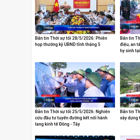
Bản tin Thời sự tối 28/5/2026: Phiên
Bản tin Th
họp thường kỳ UBND tỉnh tháng 5
điệu, an t
hy sinh tạ
Bản tin Thời sự tối 25/5/2026: Nghiên
Bản tin Th
cứu đầu tư tuyến đường kết nối hành
xây dựng t
lang kinh tế Đông - Tây