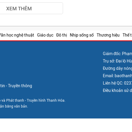
XEM THÊM
Văn học nghệ thuật
Giáo dục
Đô thị
Nhịp sống số
Thương hiệu
Thể 
Giám đốc: Phạ
Trụ sở: Đại lộ 
Đường dây nón
Email: baotha
Liên hệ QC: 02
in - Truyền thông
Điều khoản sử 
 và Phát thanh - Truyền hình Thanh Hóa.
uận bằng văn bản.